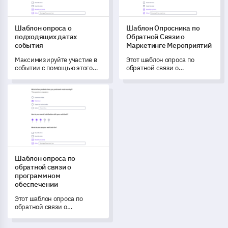
Шаблон опроса о
Шаблон Опросника по
подходящих датах
Обратной Связи о
события
Маркетинге Мероприятий
Максимизируйте участие в
Этот шаблон опроса по
событии с помощью этого
обратной связи о
шаблона опроса о
маркетинге мероприятий
подходящих датах, который
позволяет оценить
Шаблон опроса по обратной связи о программном обеспе
позволяет понять
эффективность вашего
доступность и предпочтения
недавнего мероприятия и
участников.
выявить области для
улучшения.
Шаблон опроса по
обратной связи о
программном
обеспечении
Этот шаблон опроса по
обратной связи о
программном обеспечении
помогает вам собирать