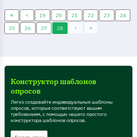
бесценные идеи для
постоянного улучшения.
19
20
21
22
23
24
25
26
27
28
Конструктор шаблонов
опросов
Легко создавайте индивидуальные шаблоны
опросов, которые соответствуют вашим
требованиям, с помощью нашего простого
конструктора шаблонов опросов.