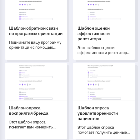
для улучшения.
Шаблон обратной связи
Шаблон оценки
по программе ориентации
эффективности
репетитора
Поднимите вашу программу
ориентации с помощью
Этот шаблон оценки
этого динамичного шаблона
эффективности репетитора
обратной связи; он
позволяет вам оценить и
позволяет измерить
повысить эффективность
Шаблон опроса восприятия бренда
Шаблон опроса удовлетворе
удовлетворенность, понять
вашего репетитора, что
эффективность содержания
приведет к улучшению
и получить бесценные
результатов студентов.
инсайты.
Шаблон опроса
Шаблон опроса
восприятия бренда
удовлетворенности
пациентов
Этот шаблон опроса
помогает вам измерить
Этот шаблон опроса
восприятие вашего бренда
помогает получить ценные
клиентами и раскрыть
данные о