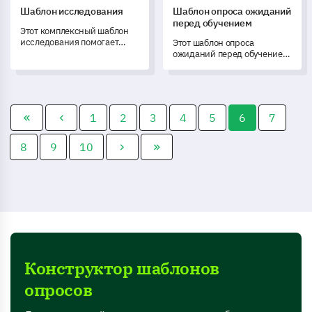
Шаблон исследования
Шаблон опроса ожиданий
перед обучением
Этот комплексный шаблон
исследования помогает
Этот шаблон опроса
эффективно собирать
ожиданий перед обучением
данные и получать ценные
позволяет оценить
идеи для лучшего
ожидания слушателей и их
понимания вашей
стили обучения перед
аудитории.
курсом.
1
2
3
4
5
6
7
8
9
10
Конструктор шаблонов
опросов