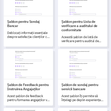
Șablon pentru Sondaj
Șablon pentru Lista de
Bancar
verificare a auditului de
conformitate
Deblocați informații esențiale
despre satisfacția clienților cu
Această șablon de listă de
acest șablon cuprinzător
verificare pentru auditul de
pentru sondajul bancar.
conformitate vă permite să
evaluați respectarea
Șablon de Feedback pentru Instruirea Angajaților
Șablon de sondaj pentru servic
standardelor reglementare de
către compania
dumneavoastră, ajutându-vă
să identificați și să abordați
zonele care necesită
îmbunătățiri.
Șablon de Feedback pentru
Șablon de sondaj pentru
Instruirea Angajaților
servicii bancare
Acest șablon de feedback
Acest șablon îți permite să
pentru formarea angajaților vă
înțelegi pe deplin experiența
permite să evaluați eficiența
clienților tăi cu serviciile tale
programelor de formare ale
bancare, ajutându-te să
Șablon pentru Sondajul VIA al Forțelor de Caracter
Template de Chestionar de Sati