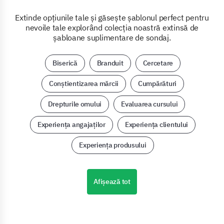
Extinde opțiunile tale și găsește șablonul perfect pentru
nevoile tale explorând colecția noastră extinsă de
șabloane suplimentare de sondaj.
Biserică
Branduit
Cercetare
Conștientizarea mărcii
Cumpărături
Drepturile omului
Evaluarea cursului
Experiența angajaților
Experiența clientului
Experiența produsului
Afișează tot