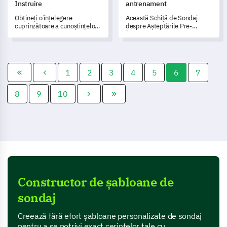
Instruire
antrenament
Obțineți o înțelegere
Această Schiță de Sondaj
cuprinzătoare a cunoștințelor
despre Așteptările Pre-
și competențelor anterioare
Învățare îți permite să evaluezi
ale cursanților dumneavoastră
așteptările și stilurile de
cu acest template de evaluare
învățare ale cursanților înainte
a abilităților înainte de
de un curs.
formare.
1
2
3
4
5
6
7
8
9
10
Constructor de șabloane de
sondaj
Creează fără efort șabloane personalizate de sondaj
pentru a se potrivi exact cerințelor tale cu