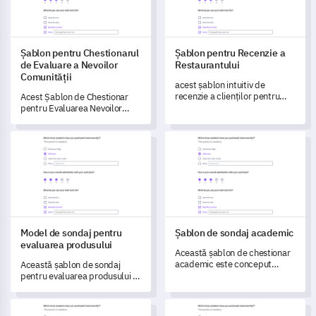
Șablon pentru Chestionarul
Șablon pentru Recenzie a
de Evaluare a Nevoilor
Restaurantului
Comunității
acest șablon intuitiv de
recenzie a clienților pentru
Acest Șablon de Chestionar
restaurante îți oferă
pentru Evaluarea Nevoilor
posibilitatea de a obține
Comunității îți oferă puterea
informații profunde despre
de a măsura și înțelege nevoile
Model de sondaj pentru evaluarea produsului
Șablon de sondaj academic
experiențele vizitatorilor tăi,
comunității și percepția
ajutându-te să planifici și să
asupra serviciilor.
implementezi îmbunătățiri.
Model de sondaj pentru
Șablon de sondaj academic
evaluarea produsului
Această șablon de chestionar
academic este conceput
Această șablon de sondaj
pentru a obține informații
pentru evaluarea produsului te
despre experiențele
ajută să obții informații
studenților cu platforma de
profunde și să înțelegi mai bine
Șablon pentru Sondaj privind Calitatea Educației
Șablon pentru Chestionarul de 
învățare online a universității
experiențele utilizatorilor.