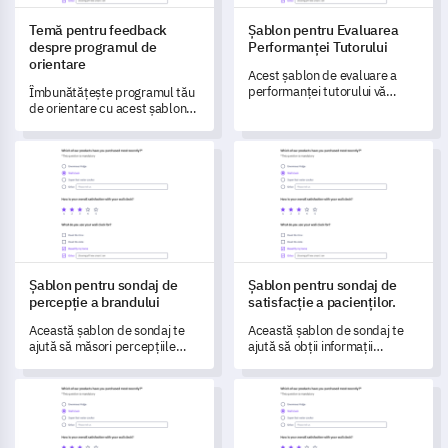
Temă pentru feedback
Șablon pentru Evaluarea
despre programul de
Performanței Tutorului
orientare
Acest șablon de evaluare a
performanței tutorului vă
Îmbunătățește programul tău
permite să evaluați și să
de orientare cu acest șablon
îmbunătățiți eficiența tutorului
dinamic de feedback; îți
dvs., deschizând calea către
permite să măsori satisfacția,
Șablon pentru sondaj de percepție a brandului
Șablon pentru sondaj de satisfa
rezultate mai bune pentru
să înțelegi eficiența
studenți.
conținutului și să capturezi
informații valoroase.
Șablon pentru sondaj de
Șablon pentru sondaj de
percepție a brandului
satisfacție a pacienților.
Această șablon de sondaj te
Această şablon de sondaj te
ajută să măsori percepțiile
ajută să obţii informaţii
clienților despre brandul tău și
valoroase despre satisfacţia
să obții informații esențiale
pacienţilor, contribuind la
Șablon pentru Chestionarul de Evaluare a Nevoilor Comunități
Șablon pentru Recenzie a Rest
pentru îmbunătățirea
îmbunătăţirea serviciilor de
brandului.
sănătate.