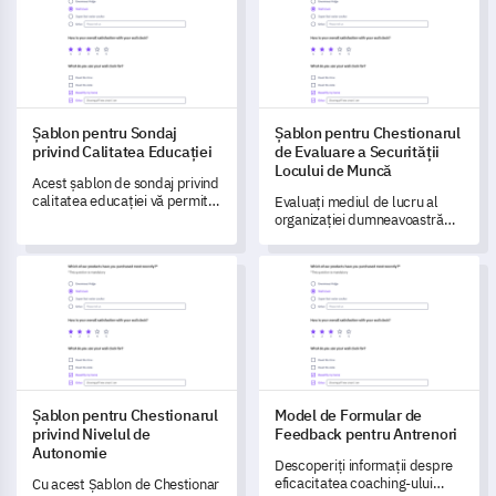
lor, ajutând părțile interesate
să identifice domeniile de
îmbunătățire și să sporească
eficiența platformei.
Șablon pentru Sondaj
Șablon pentru Chestionarul
privind Calitatea Educației
de Evaluare a Securității
Locului de Muncă
Acest șablon de sondaj privind
calitatea educației vă permite
Evaluați mediul de lucru al
să măsurați și să înțelegeți
organizației dumneavoastră
eficiența ofertei educaționale
folosind acest Template de
a instituției dumneavoastră.
Chestionar pentru Evaluarea
Șablon pentru Chestionarul privind Nivelul de Autonomie
Model de Formular de Feedbac
Siguranței Locului de Muncă.
Șablon pentru Chestionarul
Model de Formular de
privind Nivelul de
Feedback pentru Antrenori
Autonomie
Descoperiți informații despre
eficacitatea coaching-ului
Cu acest Șablon de Chestionar