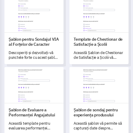
companiei dumneavoastră.
identifici lacunele și să
descoperi oportunități de
îmbunătățire.
Șablon pentru Sondajul VIA
Template de Chestionar de
al Forțelor de Caracter
Satisfacție a Școlii
Descoperiți și dezvoltați-vă
Această Șablon de Chestionar
punctele forte cu acest șablon
de Satisfacție a Școlii vă
cuprinzător pentru
permite să măsurați și să
satisfacerea caracteristicilor,
înțelegeți succesul școlii
Șablon de Evaluare a Performanței Angajatului
Șablon de sondaj pentru exper
conceput pentru a descifra
dumneavoastră din
capacitățile dumneavoastră
perspectiva elevilor.
unice.
Șablon de Evaluare a
Șablon de sondaj pentru
Performanței Angajatului
experiența produsului
Această template pentru
Această șablon vă permite să
evaluarea performanței
capturați date despre
angajaților le permite
experiențele produsului și să