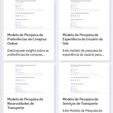
Modelo de Pesquisa de Preferências de Compras Online
Modelo de Pesquisa de Experiê
dados cruciais sobre a saúde
atual dos pacientes, os
esforços de melhoria e a
orientação recebida para
aprimorar seus programas de
saúde.
Modelo de Pesquisa de
Modelo de Pesquisa de
Preferências de Compras
Experiência do Usuário do
Online
Site
Desbloqueie insights sobre as
Este modelo de pesquisa de
preferências de compras
experiência do usuário para
online dos seus clientes com
websites permite que você
este template de pesquisa
desbloqueie feedbacks
Modelo de Pesquisa de Necessidades de Transporte
Modelo de Pesquisa de Serviç
preciso.
valiosos dos usuários,
impulsionando melhorias no
site e aumentando a satisfação
do usuário.
Modelo de Pesquisa de
Modelo de Pesquisa de
Necessidades de
Serviços de Transporte
Transporte
Este Modelo de Pesquisa de