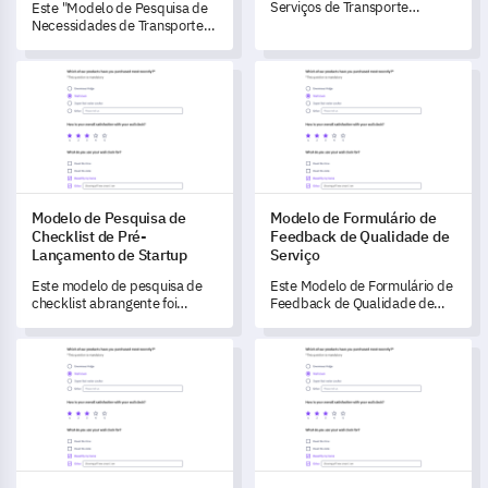
Serviços de Transporte
Este "Modelo de Pesquisa de
permite que você aprofunde
Necessidades de Transporte"
na experiência de seus
ajuda você a entender os
clientes e atenda suas
hábitos e preferências de
Modelo de Pesquisa de Checklist de Pré-Lançamento de Star
Modelo de Formulário de Feed
demandas de forma mais
transporte da sua
precisa.
comunidade, capacitando-o a
impulsionar melhorias nos
serviços com base em dados
confiáveis.
Modelo de Pesquisa de
Modelo de Formulário de
Checklist de Pré-
Feedback de Qualidade de
Lançamento de Startup
Serviço
Este modelo de pesquisa de
Este Modelo de Formulário de
checklist abrangente foi
Feedback de Qualidade de
criado para ajudá-lo a
Serviço ajuda você a avaliar a
identificar e abordar áreas
satisfação do cliente e
Modelo de Pesquisa de Avaliação de Produto
Questionário de Análise de Me
importantes antes do
identificar áreas para
lançamento da sua startup.
melhoria.