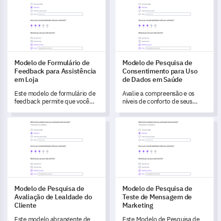
Modelo de Formulário de
Modelo de Pesquisa de
Feedback para Assistência
Consentimento para Uso
em Loja
de Dados em Saúde
Este modelo de formulário de
Avalie a compreensão e os
feedback permite que você
níveis de conforto de seus
desbloqueie insights únicos
pacientes em relação ao uso
sobre seu serviço de
de seus dados de saúde com
Modelo de Pesquisa de Avaliação de Lealdade do Cliente
Modelo de Pesquisa de Teste
assistência em loja, ajudando
esta pesquisa perspicaz.
a medir a satisfação do cliente
de forma abrangente.
Modelo de Pesquisa de
Modelo de Pesquisa de
Avaliação de Lealdade do
Teste de Mensagem de
Cliente
Marketing
Este modelo abrangente de
Este Modelo de Pesquisa de