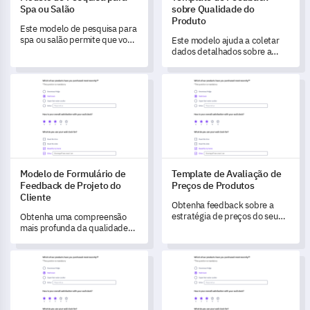
Spa ou Salão
sobre Qualidade do
Produto
Este modelo de pesquisa para
spa ou salão permite que você
Este modelo ajuda a coletar
desbloqueie feedback valioso
dados detalhados sobre a
dos clientes, possibilitando
qualidade do seu produto e o
entender e aprimorar a
engajamento do usuário,
Modelo de Formulário de Feedback de Projeto do Cliente
Template de Avaliação de Pre
qualidade do seu serviço e a
permitindo que você
experiência geral.
identifique de forma crítica
melhorias potenciais.
Modelo de Formulário de
Template de Avaliação de
Feedback de Projeto do
Preços de Produtos
Cliente
Obtenha feedback sobre a
estratégia de preços do seu
Obtenha uma compreensão
produto com este template
mais profunda da qualidade
abrangente, ajudando você a
da entrega do seu projeto com
entender as percepções e
este modelo de formulário de
Modelo de Pesquisa de Consentimento para Procedimento Cir
Modelo de Pesquisa sobre Co
expectativas dos
feedback.
consumidores.