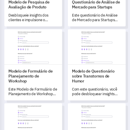
Modelo de Pesquisa de
Questionário de Análise de
Avaliação de Produto
Mercado para Startups
Desbloqueie insights dos
Este questionário de Análise
clientes e impulsione o
de Mercado para Startups
crescimento do produto com
ajuda você a entender e medir
este Modelo de Pesquisa de
o mercado da sua startup e as
Modelo de Formulário de Planejamento de Workshop
Modelo de Questionário sobre
Avaliação de Produto.
decisões estratégicas.
Modelo de Formulário de
Modelo de Questionário
Planejamento de
sobre Transtornos de
Workshop
Humor
Este Modelo de Formulário de
Com este questionário, você
Planejamento de Workshop
pode desbloquear insights
permite que você compreenda
valiosos sobre experiências e
as expectativas, preferências
sintomas relacionados a
Modelo de Pesquisa de Adequação de Datas para Eventos
Modelo de Pesquisa de Feedba
e necessidades dos seus
transtornos de humor.
participantes, ajudando a
personalizar seu evento para
um impacto máximo.