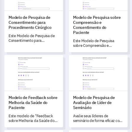
Modelo de Pesquisa de
Modelo de Pesquisa sobre
Consentimento para
Compreensão e
Procedimento Cirúrgico
Consentimento do
Paciente
Este Modelo de Pesquisa de
Consentimento para
Este Modelo de Pesquisa
Procedimento Cirúrgico
sobre Compreensão e
permite que você compreenda
Consentimento do Paciente
as perspectivas dos pacientes
permite que você avalie a
Modelo de Feedback sobre Melhoria da Saúde do Paciente
Modelo de Pesquisa de Avaliaç
sobre o processo de
compreensão dos pacientes
consentimento, identificando
sobre seu estado de saúde e
áreas que precisam de
tratamento, promovendo
melhoria.
processos de consentimento
mais informados.
Modelo de Feedback sobre
Modelo de Pesquisa de
Melhoria da Saúde do
Avaliação de Líder de
Paciente
Seminário
Este modelo de "Feedback
Avalie seus líderes de
sobre Melhoria da Saúde do
seminário de forma eficaz com
Paciente" permite que as
este abrangente modelo de
partes interessadas coletem
pesquisa de avaliação.