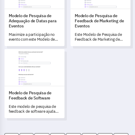
Modelo de Pesquisa de
Modelo de Pesquisa de
Adequação de Datas para
Feedback de Marketing de
Eventos
Eventos
Maximize a participação no
Este Modelo de Pesquisa de
evento com este Modelo de
Feedback de Marketing de
Pesquisa de Adequação de
Eventos permite que você
Datas para Eventos que
avalie a eficácia do seu evento
Modelo de Pesquisa de Feedback de Software
permite entender a
recente e identifique áreas
disponibilidade e preferências
para melhoria.
dos participantes.
Modelo de Pesquisa de
Feedback de Software
Este modelo de pesquisa de
feedback de software ajuda
você a coletar insights valiosos
para promover melhorias
contínuas.