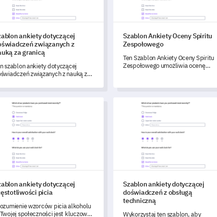
zablon ankiety dotyczącej
Szablon Ankiety Oceny Spiritu
oświadczeń związanych z
Zespołowego
auką za granicą
Ten Szablon Ankiety Oceny Spiritu
Zespołowego umożliwia ocenę
n szablon ankiety dotyczącej
poziomu ducha zespołowego w
świadczeń związanych z nauką za
Twojej organizacji, identyfikując
anicą pozwala uzyskać dogłębne
obszary mocne i słabe.
formacje na temat
ędzynarodowej drogi edukacyjnej
lon ankiety dotyczącej częstotliwości picia
Szablon ankiety dotyczącej do
udentów, skutecznie adresując
uczowe obawy i ułatwiając
oprawę.
zablon ankiety dotyczącej
Szablon ankiety dotyczącej
ęstotliwości picia
doświadczeń z obsługą
techniczną
ozumienie wzorców picia alkoholu
Twojej społeczności jest kluczowe
Wykorzystaj ten szablon, aby