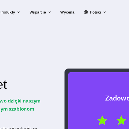
Produkty
Wsparcie
Wycena
Polski
et
Zadowo
two dzięki naszym
nym szablonom
ostosuj pytania w