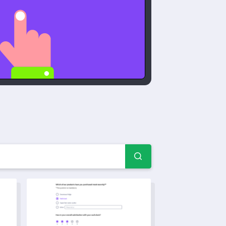
— Przykłady i formularze
ści Usługi
Szablon Ankiety Oceny Spotkań