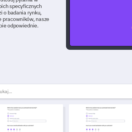
oich specyficznych
zi o badania rynku,
ie pracowników, nasze
ebie odpowiednie.
ezpłatne szablony ankiet 
lon Ankiety dotyczącej Zaangażowania Rodziców
Szablon Sprawdzania Dostępno