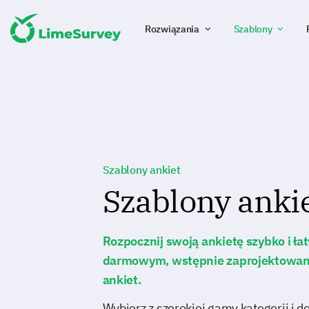
Rozwiązania
Szablony
Szablony ankiet
Szablony anki
Rozpocznij swoją ankietę szybko i ła
darmowym, wstępnie zaprojektowa
ankiet.
Wybierz z szerokiej gamy kategorii i d