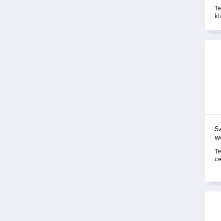
Te
kl
wy
w 
Szab
Sz
w
Te
ce
uż
pr
Szab