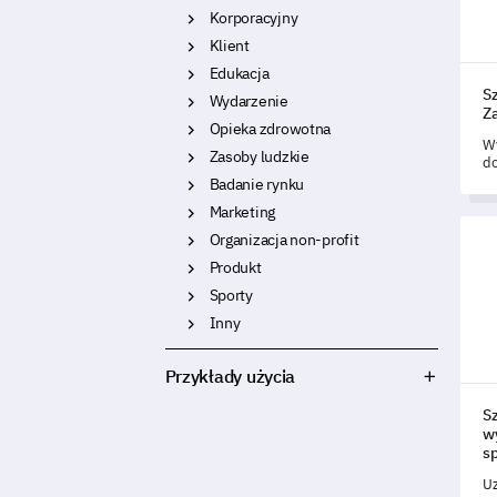
Korporacyjny
Klient
Edukacja
S
Wydarzenie
Z
Opieka zdrowotna
Wy
Zasoby ludzkie
do
ab
Badanie rynku
wk
Marketing
dz
Szab
Organizacja non-profit
Produkt
Sporty
Inny
Przykłady użycia
Sz
w
s
Uz