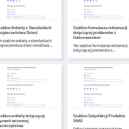
zablon Ankiety o Standardach
Szablon formularza reklamacji
ezpieczeństwa Dzieci
dotyczącej problemów z
fakturowaniem
n szablon ankiety o standardach
zpieczeństwa dzieci umożliwia
Ten szablon formularza reklamacji
enę, ewaluację i poprawę środków
dotyczącej problemów z
zpieczeństwa dzieci w Twojej
fakturowaniem pozwala na dokład
stytucji.
zrozumienie problemów z
fakturowaniem zgłaszanych przez
lon ankiety dotyczącej wyzwań wczesnej macierzyństwa
Szablon Satysfakcji Produktu 
klientów, identyfikację potencjaln
wzorców oraz ocenę efektywności
procesów rozwiązywania
problemów.
zablon ankiety dotyczącej
Szablon Satysfakcji Produktu
yzwań wczesnej
SAAS
acierzyństwa
Odkryj ogromny potencjał tego