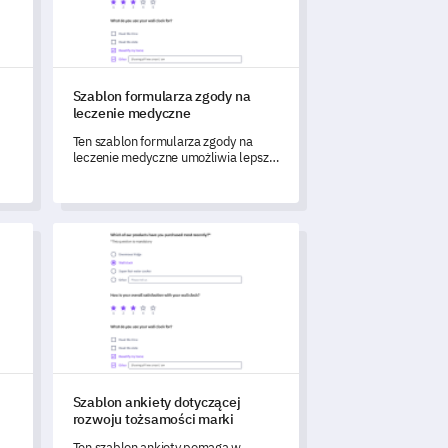
Szablon formularza zgody na
leczenie medyczne
Ten szablon formularza zgody na
leczenie medyczne umożliwia lepsze
zrozumienie gotowości pacjentów i
potencjalnych obaw dotyczących ich
ne
leczenia medycznego.
SAAS
Szablon ankiety dotyczącej rozwoju tożsamości marki
ych
Szablon ankiety dotyczącej
rozwoju tożsamości marki
Ten szablon ankiety pomaga w