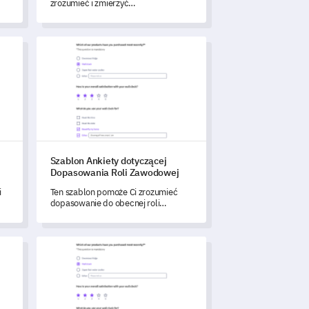
zrozumieć i zmierzyć
rozpowszechnienie zespołu stresu
pourazowego (PTSD) w Twojej
społeczności.
o produkt
Szablon Ankiety dotyczącej Dopasowania Roli Zawodowe
Szablon Ankiety dotyczącej
Dopasowania Roli Zawodowej
i
Ten szablon pomoże Ci zrozumieć
dopasowanie do obecnej roli
zawodowej i ocenić swoje
umiejętności zawodowe.
icą
u Zespołowego
Szablon ankiety pacjenta