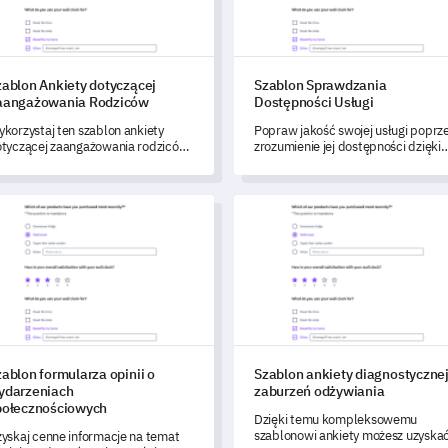
zablon Ankiety dotyczącej
Szablon Sprawdzania
aangażowania Rodziców
Dostępności Usługi
korzystaj ten szablon ankiety
Popraw jakość swojej usługi poprz
tyczącej zaangażowania rodziców,
zrozumienie jej dostępności dzięki
y zrozumieć i zoptymalizować
temu szablonowi.
ład rodziców w proces nauki ich
iecka.
lon formularza opinii o wydarzeniach społecznościowych
Szablon ankiety diagnostyczne
ablon formularza opinii o
Szablon ankiety diagnostyczne
ydarzeniach
zaburzeń odżywiania
połecznościowych
Dzięki temu kompleksowemu
szablonowi ankiety możesz uzyska
yskaj cenne informacje na temat