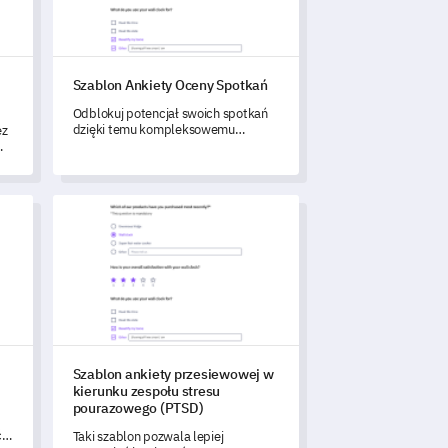
Szablon Ankiety Oceny Spotkań
Odblokuj potencjał swoich spotkań
dzięki temu kompleksowemu
ez
Szablonowi Ankiety Oceny Spotkań.
j zaburzeń odżywiania
Szablon ankiety przesiewowej w kierunku zespołu stres
j
Szablon ankiety przesiewowej w
kierunku zespołu stresu
pourazowego (PTSD)
ć
Taki szablon pozwala lepiej