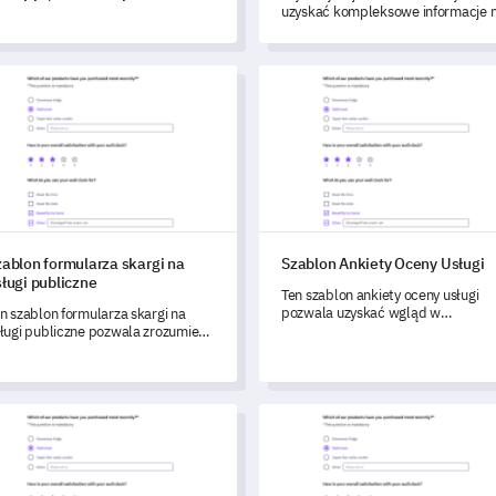
a ustalania strategii
uzyskać kompleksowe informacje 
apobiegawczych.
temat doświadczeń Twoich klient
z obsługą techniczną.
lon formularza skargi na usługi publiczne
Szablon Ankiety Oceny Usługi
zablon formularza skargi na
Szablon Ankiety Oceny Usługi
ługi publiczne
Ten szablon ankiety oceny usługi
pozwala uzyskać wgląd w
n szablon formularza skargi na
doświadczenia Twoich klientów, co
ługi publiczne pozwala zrozumieć
prowadzi do poprawy jakości usług
świadczenia obywateli z obecnymi
ługami i wprowadzić poprawki
stosowane do ich potrzeb.
lon Ankiety o Standardach Bezpieczeństwa Dzieci
Szablon formularza reklamacj