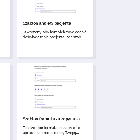
Szablon ankiety pacjenta
Stworzony, aby kompleksowo ocenić
doświadczenie pacjenta, ten szablon
ankiety pomoże Ci uzyskać kluczowe
informacje na temat takich aspektów
jak początkowa konsultacja, leczenie
i pooperacyjna opieka.
świadczeń z obsługą techniczną
Szablon formularza zapytania
Szablon formularza zapytania
Ten szablon formularza zapytania
upraszcza proces oceny Twojej
obsługi klienta i uzyskiwania cennych