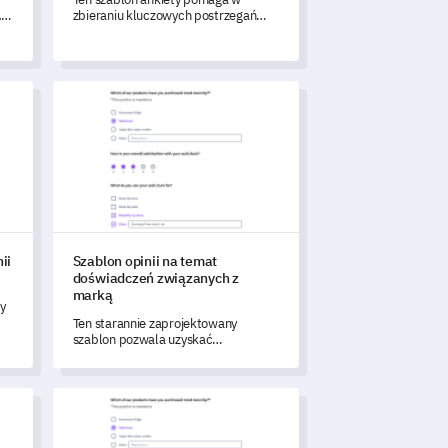
AS,
zbieraniu kluczowych postrzegań
marki, aby kształtować i wzmacniać
Twoją tożsamość, zwiększając
zaangażowanie klientów.
nii o produkcie
Szablon opinii na temat doświadczeń związanych z mark
ii
Szablon opinii na temat
doświadczeń związanych z
marką
y
Ten starannie zaprojektowany
szablon pozwala uzyskać
wszechstronny wgląd w postrzeganie
i doświadczenia klientów związane z
Twoją marką.
nia inwestorów
Szablon Ankiety Świadomości Problemów Politycznych
.