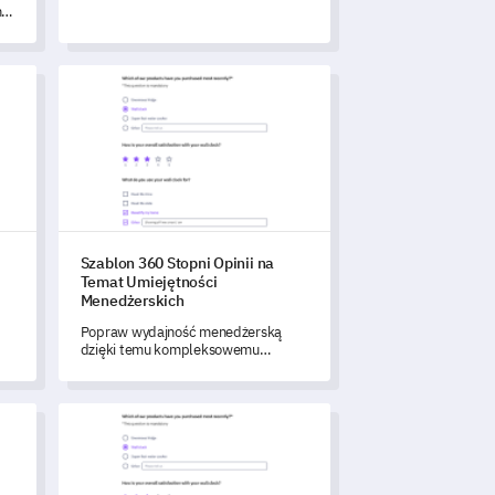
opinii.
na
ów
Szablon 360 Stopni Opinii na Temat Umiejętności Mened
Szablon 360 Stopni Opinii na
Temat Umiejętności
Menedżerskich
Popraw wydajność menedżerską
.
dzięki temu kompleksowemu
szablonowi 360 stopni opinii.
i dotyczącej problemów z fakturowaniem
Szablon formularza zgody na leczenie medyczne