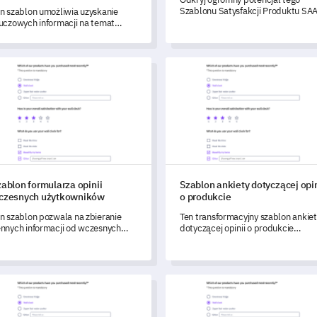
Szablonu Satysfakcji Produktu SA
n szablon umożliwia uzyskanie
aby mierzyć satysfakcję
uczowych informacji na temat
użytkowników i identyfikować
zwań, z jakimi borykają się matki
obszary do poprawy produktu.
okresie wczesnej macierzyństwa.
lon formularza opinii wczesnych użytkowników
Szablon ankiety dotyczącej opi
ablon formularza opinii
Szablon ankiety dotyczącej opin
czesnych użytkowników
o produkcie
n szablon pozwala na zbieranie
Ten transformacyjny szablon ankiet
nnych informacji od wczesnych
dotyczącej opinii o produkcie
ytkowników, aby poprawić Twój
wykorzystuje fenomenalne
odukt.
spostrzeżenia użytkowników,
pomagając zgłębić ich
doświadczenia z produktem,
lon Ankiety Satysfakcji z Opieki nad Zwierzętami
Szablon badania zainteresowa
zrozumieć konkretne wrażenia
dotyczące funkcji oraz uchwycić
cenne sugestie dotyczące ulepszeń