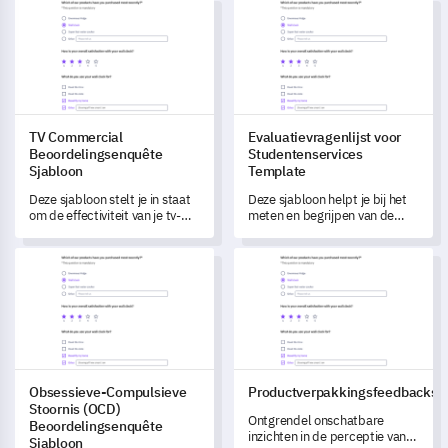
TV Commercial Beoordelingsenquête Sjabloon
Evaluatievragenlijst voor Stu
verzamelen van potentiële
proefdeelnemers, zodat zij
goed geïnformeerd deelnemen
en de protocollen van de proef
begrijpen.
TV Commercial
Evaluatievragenlijst voor
Beoordelingsenquête
Studentenservices
Sjabloon
Template
Deze sjabloon stelt je in staat
Deze sjabloon helpt je bij het
om de effectiviteit van je tv-
meten en begrijpen van de
commercials nauwkeurig te
tevredenheid van studenten
meten.
en hun percepties van de
Obsessieve-Compulsieve Stoornis (OCD) Beoordelingsenquête
Productverpakkingsfeedbacks
diensten die op jouw instelling
worden aangeboden.
Obsessieve-Compulsieve
Productverpakkingsfeedbacksj
Stoornis (OCD)
Ontgrendel onschatbare
Beoordelingsenquête
inzichten in de perceptie van
Sjabloon