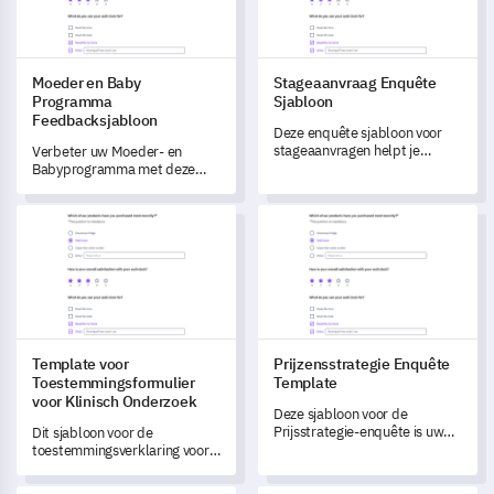
Moeder en Baby
Stageaanvraag Enquête
Programma
Sjabloon
Feedbacksjabloon
Deze enquête sjabloon voor
stageaanvragen helpt je
Verbeter uw Moeder- en
waardevolle feedback van
Babyprogramma met deze
aanvragers te verzamelen om
uitgebreide enquête-
je wervingsproces te
template, die cruciale
Template voor Toestemmingsformulier voor Klinisch Onderzo
Prijzensstrategie Enquête Tem
verbeteren.
inzichten vastlegt over de
ervaringen en meningen van
uw deelnemers.
Template voor
Prijzensstrategie Enquête
Toestemmingsformulier
Template
voor Klinisch Onderzoek
Deze sjabloon voor de
Prijsstrategie-enquête is uw
Dit sjabloon voor de
sleutel tot het ontsluiten van
toestemmingsverklaring voor
waardevolle klantinzichten
klinische proeven helpt u
over uw prijsmodel.
systematisch inzichten te