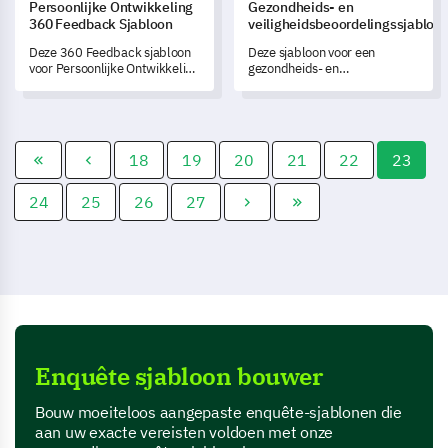
Persoonlijke Ontwikkeling
Gezondheids- en
360 Feedback Sjabloon
veiligheidsbeoordelingssjabloo
Deze 360 Feedback sjabloon
Deze sjabloon voor een
voor Persoonlijke Ontwikkeling
gezondheids- en
helpt je bij het grondig
veiligheidsbeoordeling stelt u
evalueren van je voortgang op
in staat om de invoering en
het gebied van persoonlijke
effectiviteit van gezondheids-
ontwikkeling om
en veiligheidsmaatregelen in
groeipotentieel vrij te maken.
uw organisatie nauwkeurig te
18
19
20
21
22
23
evalueren en te begrijpen.
24
25
26
27
Enquête sjabloon bouwer
Bouw moeiteloos aangepaste enquête-sjablonen die
aan uw exacte vereisten voldoen met onze