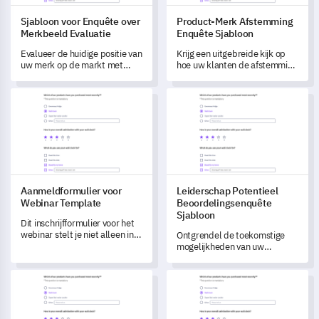
Sjabloon voor Enquête over
Product-Merk Afstemming
Merkbeeld Evaluatie
Enquête Sjabloon
Evalueer de huidige positie van
Krijg een uitgebreide kijk op
uw merk op de markt met
hoe uw klanten de afstemming
deze sjabloon voor de Brand
tussen uw merk en producten
Image Evaluation Survey.
waarnemen met deze
Aanmeldformulier voor Webinar Template
Leiderschap Potentieel Beoor
sjabloon.
Aanmeldformulier voor
Leiderschap Potentieel
Webinar Template
Beoordelingsenquête
Sjabloon
Dit inschrijfformulier voor het
webinar stelt je niet alleen in
Ontgrendel de toekomstige
staat om gegevens vast te
mogelijkheden van uw
leggen voor het registreren van
organisatie met deze Sjabloon
deelnemers, maar helpt je ook
voor de Beoordeling van
Moeder en Baby Programma Feedbacksjabloon
Stageaanvraag Enquête Sjabl
om hun inhoudsvoorkeuren en
Leiderschapspotentieel.
factoren voor aanwezigheid te
begrijpen.