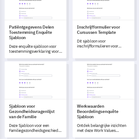
Patiëntgegevens Delen
Inschrijfformulier voor
Toestemming Enquête
Cursussen Template
Sjabloon
Dit sjabloon voor
inschrijfformulieren voor
Deze enquête sjabloon voor
cursussen stelt je in staat de
toestemmingsverklaring voor
voorkeuren van je studenten
het delen van patiëntgegevens
en hun belangrijke
helpt u de perspectieven van
Sjabloon voor Gezondheidsvragenlijst van de Familie
Werkwaarden Beoordelingsenq
overwegingen bij het kiezen
patiënten over
van een cursus te begrijpen.
gegevensprivacy en delen te
begrijpen.
Sjabloon voor
Werkwaarden
Gezondheidsvragenlijst
Beoordelingsenquête
van de Familie
Sjabloon
Deze Sjabloon voor een
Ontdek belangrijke inzichten
Familiegezondheidsgeschiedenisvragenlijst
met deze Work Values
helpt je gedetailleerde
Assessment Survey-sjabloon,