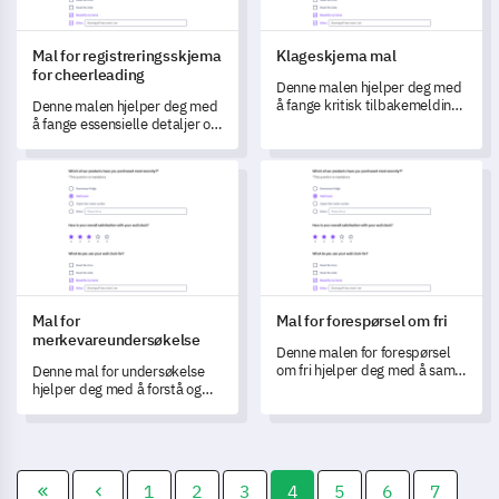
Mal for registreringsskjema
Klageskjema mal
for cheerleading
Denne malen hjelper deg med
å fange kritisk tilbakemelding
Denne malen hjelper deg med
og forstå kundeklager for å
å fange essensielle detaljer om
transformere tjenestene dine.
cheerleadingregistrering
effektivt.
Mal for merkevareundersøkelse
Mal for forespørsel om fri
Mal for
Mal for forespørsel om fri
merkevareundersøkelse
Denne malen for forespørsel
om fri hjelper deg med å samle
Denne mal for undersøkelse
inn essensielle data effektivt
hjelper deg med å forstå og
og sikrer en smidig
måle hvordan kundene dine
godkjenningsprosess.
oppfatter merkevaren din.
1
2
3
4
5
6
7