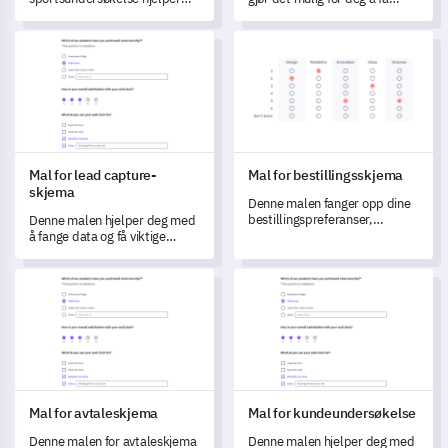
deg med å fange viktig
verdifulle innsikter og samle
tilbakemelding for å forbedre
data om brukeropplevelse og
Mal for lead capture-skjema
Mal for bestillingsskjema
sportsprogrammene og
tilfredshet.
tjenestene dine.
Mal for lead capture-
Mal for bestillingsskjema
skjema
Denne malen fanger opp dine
bestillingspreferanser,
Denne malen hjelper deg med
tilgjengelighet og spesielle
å fange data og få viktige
krav for å hjelpe til med å
innsikter for bedre å forstå
strømlinjeforme
behovene og utfordringene til
Mal for avtaleskjema
Mal for kundeundersøkelse
bestillingsprosessen.
publikum.
Mal for avtaleskjema
Mal for kundeundersøkelse
Denne malen for avtaleskjema
Denne malen hjelper deg med