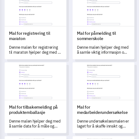
Mal for registrering til
Mal for påmelding til
maraton
sommerskole
Denne malen for registrering
Denne malen hjelper deg med
til maraton hjelper deg med å
å samle viktig informasjon om
samle inn data effektivt og
deltakerne og preferanser for
forstå deltakernes behov, noe
å skape en personlig
Mal for tilbakemelding på produktemballasje
Mal for medarbeiderundersøke
som gir en bedre opplevelse
sommerskoleopplevelse.
på løpetdagen.
Mal for tilbakemelding på
Mal for
produktemballasje
medarbeiderundersøkelse
Denne malen hjelper deg med
Denne undersøkelsesmalen er
å samle data for å måle og
laget for å skaffe innsikt og
forstå kundepreferanser for
måle
produktemballasje.
medarbeiderengasjement