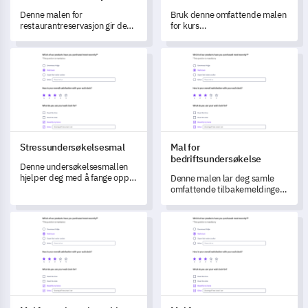
Denne malen for
Bruk denne omfattende malen
restaurantreservasjon gir deg
for kurs
muligheten til å forstå og
tilfredshetsundersøkelse til å
forbedre gjestenes
samle inn viktig data om
Stressundersøkelsesmal
Mal for bedriftsundersøkelse
reservasjon- og spiserfaringer.
lærernes erfaringer.
Stressundersøkelsesmal
Mal for
bedriftsundersøkelse
Denne undersøkelsesmallen
hjelper deg med å fange opp
Denne malen lar deg samle
data om stressfaktorene som
omfattende tilbakemeldinger
påvirker ditt daglige liv og
om jobbtilfredshet,
arbeidsmiljø.
arbeidsmiljø og
Mal for registreringsskjema for bibliotek
Mal for merkevarepreferanse
ledelseseffektivitet.