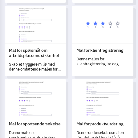
innsikter om deltakeres
evaluere dine nåværende
opplevelser på
markedsføringsbehov,
Mal for spørsmål om arbeidsplassens sikkerhet
Mal for klientregistrering
arrangementene dine.
utfordringer og verktøy.
Mal for spørsmål om
Mal for klientregistrering
arbeidsplassens sikkerhet
Denne malen for
klientregistrering lar deg
Skap et tryggere miljø med
samle inn essensiell
denne omfattende malen for
informasjon for å forstå og
spørsmål om arbeidsplassens
tilpasse tjenestene dine
sikkerhet.
Mal for sportsundersøkelse
Mal for produktvurdering
effektivt, noe som fører til
bedre kundetilfredshet.
Mal for sportsundersøkelse
Mal for produktvurdering
Denne malen for
Denne undersøkelsesmalen
sportsundersøkelse hjelper
gjør det mulig for deg å få