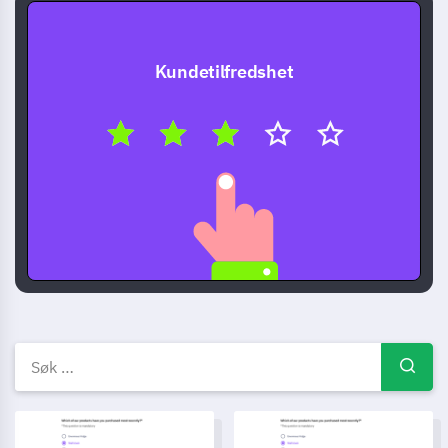
Kundetilfredshet
Gratis undersøkelsesskjemae
Mal for registrering til maraton
Mal for påmelding til sommers