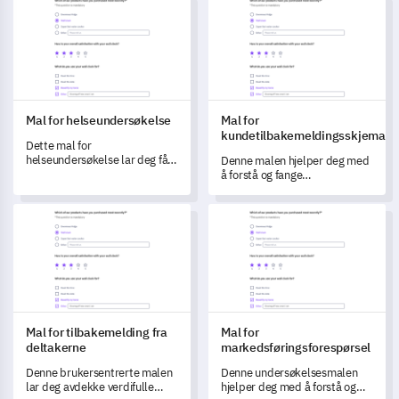
Mal for helseundersøkelse
Mal for kundetilbakemeldings
effektivt.
Mal for helseundersøkelse
Mal for
kundetilbakemeldingsskjema
Dette mal for
helseundersøkelse lar deg få
Denne malen hjelper deg med
verdifulle innsikter og samle
å forstå og fange
data om pasientopplevelser
kundetilbakemeldinger
og tilfredshet.
effektivt.
Mal for tilbakemelding fra deltakerne
Mal for markedsføringsforespø
Mal for tilbakemelding fra
Mal for
deltakerne
markedsføringsforespørsel
Denne brukersentrerte malen
Denne undersøkelsesmalen
lar deg avdekke verdifulle
hjelper deg med å forstå og