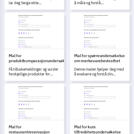
lar deg fange ekte
å måle og forstå
tilbakemeldinger, som hjelper
kundetilfredshet.
deg å forstå og forbedre
Mal for produktkomparasjonundersøkelse
Mal for spørreundersøkelse o
brukeropplevelsen for
avtalesettjenesten din.
Mal for
Mal for spørreundersøkelse
produktkomparasjonundersøkelse
om merkevarebevissthet
Få tilbakemeldinger og vurder
Denne malen hjelper deg med
forskjellige produkter for
å evaluere og forstå din
bedre å forstå dine
merkevares posisjon i
preferanser.
markedet.
Mal for restaurantreservasjon
Mal for kurs tilfredshetsunder
Mal for
Mal for kurs
restaurantreservasjon
tilfredshetsundersøkelse