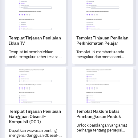
memastikan penyertaan yang
mengenai model penetapan
dimaklumkan dan
harga anda.
pemahaman tentang protokol
ujian.
Templat Tinjauan Penilaian
Templat Tinjauan Penilaian
Iklan TV
Perkhidmatan Pelajar
Templat ini membolehkan
Templat ini membantu anda
anda mengukur keberkesanan
mengukur dan memahami
iklan TV anda dengan tepat.
kepuasan pelajar serta
persepsi terhadap
Templat Tinjauan Penilaian Gangguan Obsesif-Kompulsif (OCD
Templat Maklum Balas Pembu
perkhidmatan yang
ditawarkan di institusi anda.
Templat Tinjauan Penilaian
Templat Maklum Balas
Gangguan Obsesif-
Pembungkusan Produk
Kompulsif (OCD)
Unlock pandangan yang amat
berharga tentang persepsi
Dapatkan wawasan penting
pelanggan anda terhadap
mengenai Gangguan Obsesif-