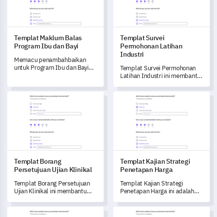
Templat Maklum Balas
Templat Survei
Program Ibu dan Bayi
Permohonan Latihan
Industri
Memacu penambahbaikan
untuk Program Ibu dan Bayi
Templat Survei Permohonan
anda dengan templat tinjauan
Latihan Industri ini membantu
yang komprehensif ini, yang
anda mendapatkan maklum
menangkap pandangan dan
balas berharga daripada
Templat Borang Persetujuan Ujian Klinikal
Templat Kajian Strategi Pene
pengalaman kritikal tentang
pemohon untuk meningkatkan
peserta anda.
proses pengambilan anda.
Templat Borang
Templat Kajian Strategi
Persetujuan Ujian Klinikal
Penetapan Harga
Templat Borang Persetujuan
Templat Kajian Strategi
Ujian Klinikal ini membantu
Penetapan Harga ini adalah
anda mengumpul maklumat
kunci anda untuk
secara sistematik daripada
mendapatkan wawasan
Templat Tinjauan Penilaian Iklan TV
Templat Tinjauan Penilaian Pe
peserta ujian yang berpotensi,
pelanggan yang tidak ternilai