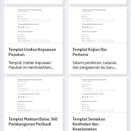
pembungkusan produk anda
Kompulsif (OCD) dengan
dengan kaji selidik maklum
templat tinjauan penilaian
Templat Undian Kepuasan Pasukan
Templat Kajian Ibu Pertama
balas yang terperinci ini.
yang komprehensif ini.
Templat Undian Kepuasan
Templat Kajian Ibu
Pasukan
Pertama
Templat Undian Kepuasan
Selami pemikiran, cabaran,
Pasukan ini membolehkan
dan pengalaman ibu baru
anda untuk mengukur
dengan Templat Kajian Ibu
kepuasan kerja, kerjasama,
Pertama yang terperinci ini.
Templat Maklum Balas 360 Pembangunan Peribadi
Templat Semakan Kesihatan 
pengiktirafan, dan status
persekitaran kerja pasukan
anda dengan berkesan.
Templat Maklum Balas 360
Templat Semakan
Pembangunan Peribadi
Kesihatan dan
Keselamatan