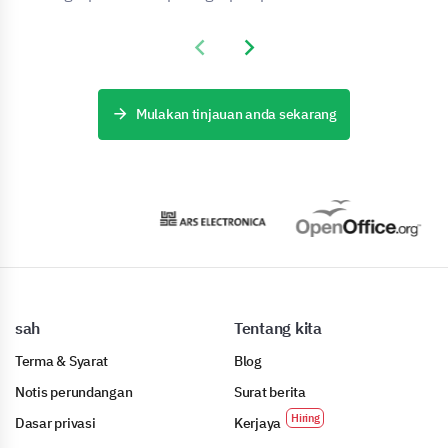
Previous slide
Next slide
Mulakan tinjauan anda sekarang
sah
Tentang kita
Terma & Syarat
Blog
Notis perundangan
Surat berita
Dasar privasi
Kerjaya