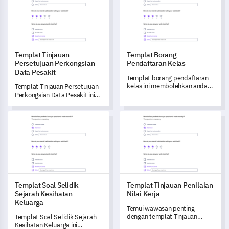
Templat Tinjauan
Templat Borang
Persetujuan Perkongsian
Pendaftaran Kelas
Data Pesakit
Templat borang pendaftaran
kelas ini membolehkan anda
Templat Tinjauan Persetujuan
memahami pilihan pelajar
Perkongsian Data Pesakit ini
anda dan pertimbangan
membantu anda memahami
utama mereka ketika memilih
pandangan pesakit tentang
Templat Soal Selidik Sejarah Kesihatan Keluarga
Templat Tinjauan Penilaian Nil
kursus.
privasi data dan perkongsian.
Templat Soal Selidik
Templat Tinjauan Penilaian
Sejarah Kesihatan
Nilai Kerja
Keluarga
Temui wawasan penting
dengan templat Tinjauan
Templat Soal Selidik Sejarah
Penilaian Nilai Kerja ini, yang
Kesihatan Keluarga ini