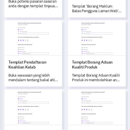
Buka potensi pasaran sasaran
anda dengan templat tinjauan
Templat 'Borang Maklum
komprehensif ini yang
Balas Pengguna Laman Web'
bertujuan untuk memahami
ini membolehkan anda
pilihan dan penjajaran
mendapatkan pemahaman
Templat Pendaftaran Keahlian Kelab
Templat Borang Aduan Kualiti
pelanggan.
menyeluruh tentang tingkah
laku pengguna dan interaksi
laman.
Templat Pendaftaran
Templat Borang Aduan
Keahlian Kelab
Kualiti Produk
Buka wawasan yang lebih
Templat Borang Aduan Kualiti
mendalam tentang bakal ahli
Produk ini membolehkan anda
kelab dengan templat
mengukur dan memahami
terperinci ini yang direka untuk
pengalaman pelanggan secara
Templat Kajian Kesan Iklan Media Sosial
Templat Borang Penambahbai
membantu anda
menyeluruh dari pembelian
menyesuaikan pengalaman
produk hingga penggunaan.
yang diperibadikan.