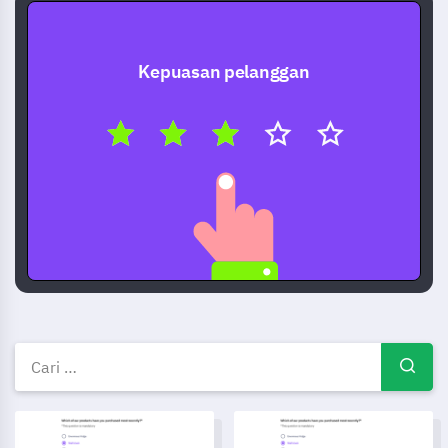
Kepuasan pelanggan
Templat tinjauan percuma — C
Templat Tinjauan Persetujuan Perkongsian Data Pesakit
Templat Borang Pendaftaran K