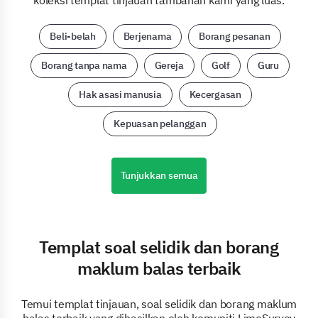
Beli-belah
Berjenama
Borang pesanan
Borang tanpa nama
Gereja
Golf
Guru
Hak asasi manusia
Kecergasan
Kepuasan pelanggan
Tunjukkan semua
Templat soal selidik dan borang
maklum balas terbaik
Temui templat tinjauan, soal selidik dan borang maklum
balas terbaik yang dihasilkan oleh komuniti LimeSurvey