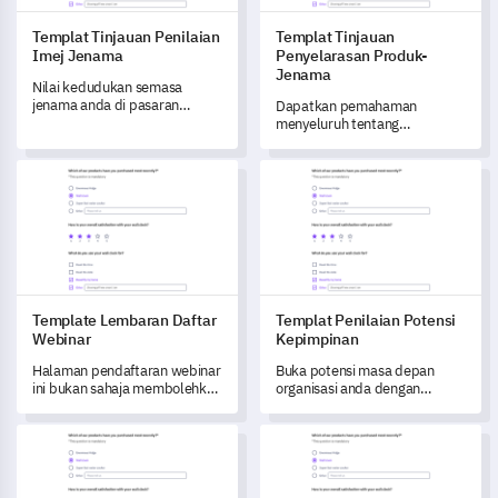
Templat Tinjauan Penilaian
Templat Tinjauan
Imej Jenama
Penyelarasan Produk-
Jenama
Nilai kedudukan semasa
jenama anda di pasaran
Dapatkan pemahaman
dengan templat Tinjauan
menyeluruh tentang
Penilaian Imej Jenama ini.
bagaimana pelanggan anda
melihat penyelarasan antara
Template Lembaran Daftar Webinar
Templat Penilaian Potensi Ke
jenama dan produk anda
dengan templat ini.
Template Lembaran Daftar
Templat Penilaian Potensi
Webinar
Kepimpinan
Halaman pendaftaran webinar
Buka potensi masa depan
ini bukan sahaja membolehkan
organisasi anda dengan
anda menangkap data untuk
Templat Penilaian Potensi
mendaftar peserta tetapi juga
Kepimpinan ini.
Templat Maklum Balas Program Ibu dan Bayi
Templat Survei Permohonan La
membantu anda memahami
pilihan kandungan dan faktor
kehadiran mereka.