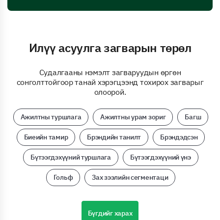
Илүү асуулга загварын төрөл
Судалгааны нэмэлт загваруудын өргөн
сонголттойгоор танай хэрэгцээнд тохирох загварыг
олоорой.
Ажилтны туршлага
Ажилтны урам зориг
Багш
Биеийн тамир
Брэндийн танилт
Брэндэдсэн
Бүтээгдэхүүний туршлага
Бүтээгдэхүүний үнэ
Гольф
Зах зээлийн сегментаци
Бүгдийг харах