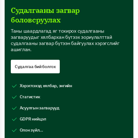
Судалгааны загвар
боловсруулах
Таны шаардлагад яг тохирох судалгааны
загваруудыг хялбархан бүтээх зориулалттай
судалгааны загвар бүтээн байгуулах хэрэгслийг
ашиглан.
Судалгаа бий болгох
Хэрэглэхэд хялбар, энгийн
Статистик
Асуулгын загварууд
GDPR нийцэл
Олон зүйл...