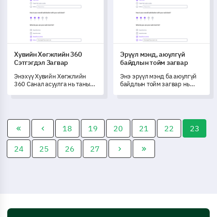
тусална.
Хувийн Хөгжлийн 360
Эрүүл мэнд, аюулгүй
Сэтгэгдэл Загвар
байдлын тойм загвар
Энэхүү Хувийн Хөгжлийн
Энэ эрүүл мэнд ба аюулгүй
360 Санал асуулга нь таны
байдлын тойм загвар нь
хувийн хөгжлийн дэвшлийг
таны байгууллагад эрүүл
бүтэмжтэй үнэлэхэд туслаж,
мэнд ба аюулгүй байдлын
өсөлтийн боломжийг нээхэд
арга хэмжээг хэрхэн
зориулагдсан.
хэрэгжүүлж, үр дүнтэй
байгааг үнэн зөв үнэлэх
18
19
20
21
22
23
боломжийг олгодог.
24
25
26
27