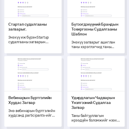
мэдээллийг санал болгодог.
Стартап судалгааны
Бүтээгдэхүүний Брандын
загварыг.
Тохиргооны Судалгааны
Шаблон
Энэхүү иж бүрэнStartup
судалгааны загварын
Энэхүү загварыг ашиглан
тусламжтайгаар таны
таны хэрэглэгчид таны
байгууллагын онцгой
брэнд ба
сорилтууд, зорилго, үйл
бүтээгдэхүүнүүдийн
Вебинарын Бүртгэлийн Хуудас Загвар
Удирдлагын Чадварын Үнэлг
ажиллагааны явцад чухал
хоорондын зохицлыг
ойлголтуудыг олж авах
хэрхэн ойлгодгийг бүрэн
боломжтой.
мэдээлэлтэй үнэлж ойлгоно.
Вебинарын Бүртгэлийн
Удирдлагын Чадварын
Хуудас Загвар
Үнэлгээний Судалгаа
Загвар
Энэ вебинарын бүртгэлийн
хуудсанд participants-ийг
Таны байгууллагын
бүртгэх мэдээллийг авч
ирээдүйн боломжийг нээх
авахын хамт, тэдний
энэ Удирдлагын Боломжит