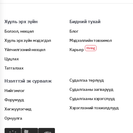
Хууль эрх зүйн
Бидний тухай
Болзол, нөхцөл
Блог
Хууль эрх зүйн мэдэгдэл
Мэдээллийн товхимол
Үйлчилгээний нөхцөл
Карьер
Цуцлах
Татгалзах
Судалгаа төрлүүд
Нээлттэй эх сурвалж
Судалгааны загварууд
Нийгэмлэг
Судалгааны хэрэгслүүд
Форумууд
Хэрэглээний тохиолдлууд
Хөгжүүлэгчид
Орчуулга