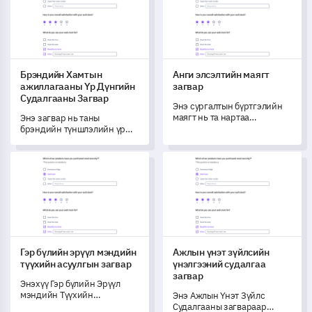
Брэндийн Хамтын
Анги элсэлтийн маягт
ажиллагааны Үр Дүнгийн
загвар
Судалгааны Загвар
Энэ сургалтын бүртгэлийн
маягт нь та нартаа
Энэ загвар нь таны
оюутнуудынхаа сонирхол,
брэндийн түншлэлийн үр
сургалт сонгохдоо анхаарах
дүнг хэмжиж, түүний таны
гол хүчин зүйлсийг
хэрэглэгчдэд үзүүлэх
Гэр бүлийн эрүүл мэндийн түүхийн асуулгын загвар
Ажлын үнэт зүйлсийн үнэлгэ
ойлгоход туслах болно.
нөлөөллийг ойлгоход туслах
зорилготой.
Гэр бүлийн эрүүл мэндийн
Ажлын үнэт зүйлсийн
түүхийн асуулгын загвар
үнэлгээний судалгаа
загвар
Энэхүү Гэр бүлийн Эрүүл
мэндийн Түүхийн
Энэ Ажлын Үнэт Зүйлс
Асуулгаийн загвар нь
Судалгааны загвараар