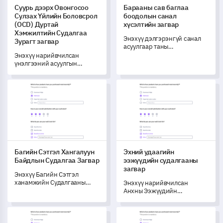
Суурь дээрх Овонгосоо
Барааны сав баглаа
Сулзах Үйлийн Боловсрол
боодолын санал
(OCD) Дуртай
хүсэлтийн загвар
Хэмжилтийн Судалгаа
Энэхүү дэлгэрэнгүй санал
Зурагт загвар
асуулгаар таны
бүтээгдэхүүний сав баглаа
Энэхүү нарийвчилсан
боодолын талаар
үнэлгээний асуулгын
хэрэглэгчдийн үзэл бодлыг
загвараар Дуртай бусдаар
үнэтэйгээр илрүүлээрэй.
өвдөх өвчний (OCD) тухай
Багийн Сэтгэл Хангалуун Байдлын Судалгаа Загвар
Эхний удаагийн ээжүүдийн с
чухал ойлголтуудыг олж
авна уу.
Багийн Сэтгэл Хангалуун
Эхний удаагийн
Байдлын Судалгаа Загвар
ээжүүдийн судалгааны
загвар
Энэхүү Багийн Сэтгэл
ханамжийн Судалгааны
Энэхүү нарийвчилсан
Загвар нь таны багийн
Анхны Ээжүүдийн
ажлын сэтгэл ханамж,
Судалгааны Загварыг
хамтын ажиллагаа,
ашиглан шинэ ээжүүдийн
Хувийн Хөгжлийн 360 Сэтгэгдэл Загвар
Эрүүл мэнд, аюулгүй байдлы
танигдал, ажлын орчны
бодол, хүндрэл, туршлагыг
байдлыг үр дүнтэй үнэлэхэд
ойлгоорой.