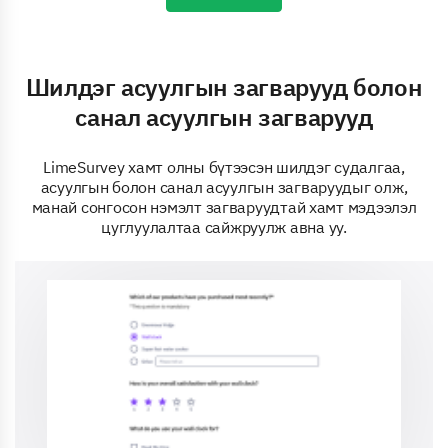
Шилдэг асуулгын загварууд болон
санал асуулгын загварууд
LimeSurvey хамт олны бүтээсэн шилдэг судалгаа,
асуулгын болон санал асуулгын загваруудыг олж,
манай сонгосон нэмэлт загваруудтай хамт мэдээлэл
цуглуулалтаа сайжруулж авна уу.