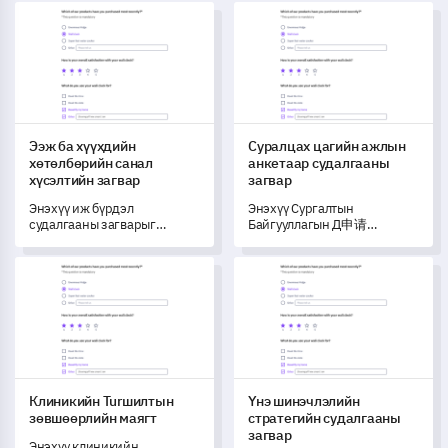
агуулгын сонирхол болон
Судалгаа Шалгуурын
Ээж ба хүүхдийн хөтөлбөрийн санал хүсэлтийн загвар
Суралцах цагийн ажлын анк
оролцох хүчин зүйлсийг
Загварыг ашиглаарай.
ойлгоход танд тусална.
Ээж ба хүүхдийн
Суралцах цагийн ажлын
хөтөлбөрийн санал
анкетаар судалгааны
хүсэлтийн загвар
загвар
Энэхүү иж бүрдэл
Энэхүү Сургалтын
судалгааны загварыг
Байгууллагын Д申请
ашиглан ээж, нярай
шалгалтын загвар нь таны
хөтөлбөрөө сайжруулахад
элсэлтийн procesos-ыг
Клиникийн Turшилтын зөвшөөрлийн маягт
Үнэ шинэчлэлийн стратегийн
туслах бөгөөд оролцогчдын
сайжруулахын тулд өргөдөл
туршлага, санал бодлыг
илгээгчдээс үнэ цэнэтэй
хосгүй мэдээллээр
санал мэдээллийг авахад
цуглуулна.
тусалдаг.
Клиникийн Turшилтын
Үнэ шинэчлэлийн
зөвшөөрлийн маягт
стратегийн судалгааны
загвар
Энэхүү клиникийн