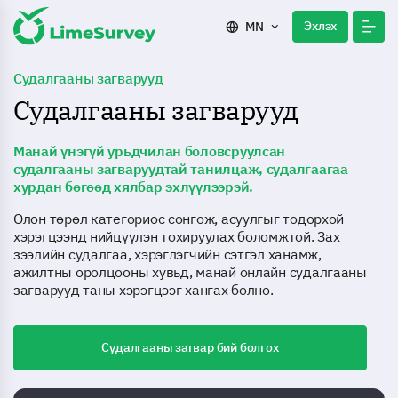
Эхлэх
MN
Судалгааны загварууд
Судалгааны загварууд
Манай үнэгүй урьдчилан боловсруулсан
судалгааны загваруудтай танилцаж, судалгаагаа
хурдан бөгөөд хялбар эхлүүлээрэй.
Олон төрөл категориос сонгож, асуулгыг тодорхой
хэрэгцээнд нийцүүлэн тохируулах боломжтой. Зах
зээлийн судалгаа, хэрэглэгчийн сэтгэл ханамж,
ажилтны оролцооны хувьд, манай онлайн судалгааны
загварууд таны хэрэгцээг хангах болно.
Судалгааны загвар бий болгох