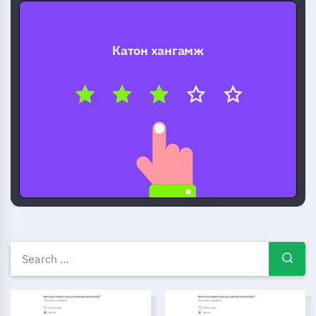
Катон хангамж
Үнэгүй судалгааны загваруу
Брэндийн Хамтын ажиллагааны Үр Дүнгийн Судалгааны З
Анги элсэлтийн маягт загвар