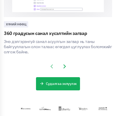
ХҮНИЙ НӨӨЦ
360 градусын санал хүсэлтийн загвар
Энэ дэлгэрэнгүй санал асуулгын загвар нь таны
байгууллагын олон талаас өгөгдөл цуглуулах боломжийг
олгож байна.
Previous slide
Next slide
Судалгаа эхлүүлэх