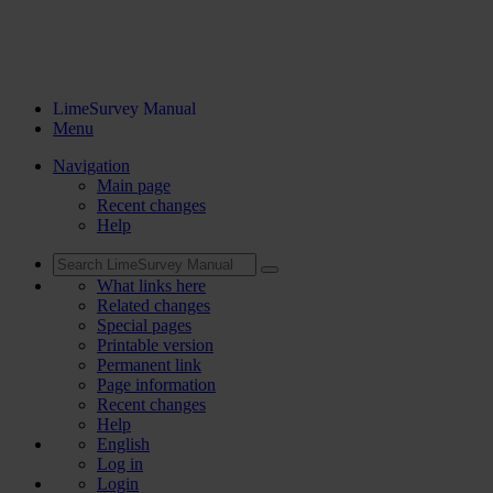
LimeSurvey Manual
Menu
Navigation
Main page
Recent changes
Help
What links here
Related changes
Special pages
Printable version
Permanent link
Page information
Recent changes
Help
English
Log in
Login