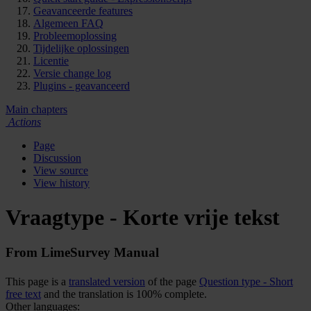
Geavanceerde features
Algemeen FAQ
Probleemoplossing
Tijdelijke oplossingen
Licentie
Versie change log
Plugins - geavanceerd
Main chapters
Actions
Page
Discussion
View source
View history
Vraagtype - Korte vrije tekst
From LimeSurvey Manual
This page is a
translated version
of the page
Question type - Short
free text
and the translation is 100% complete.
Other languages: