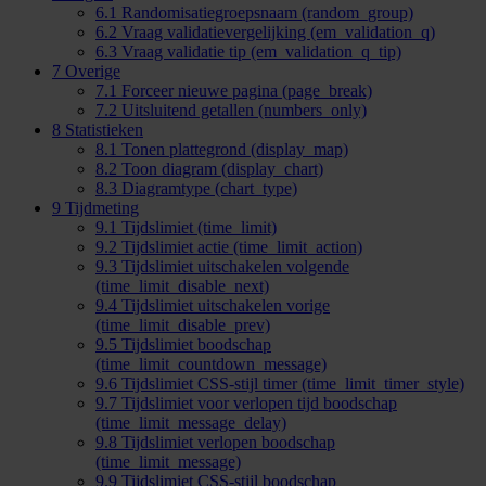
6.1
Randomisatiegroepsnaam (random_group)
6.2
Vraag validatievergelijking (em_validation_q)
6.3
Vraag validatie tip (em_validation_q_tip)
7
Overige
7.1
Forceer nieuwe pagina (page_break)
7.2
Uitsluitend getallen (numbers_only)
8
Statistieken
8.1
Tonen plattegrond (display_map)
8.2
Toon diagram (display_chart)
8.3
Diagramtype (chart_type)
9
Tijdmeting
9.1
Tijdslimiet (time_limit)
9.2
Tijdslimiet actie (time_limit_action)
9.3
Tijdslimiet uitschakelen volgende
(time_limit_disable_next)
9.4
Tijdslimiet uitschakelen vorige
(time_limit_disable_prev)
9.5
Tijdslimiet boodschap
(time_limit_countdown_message)
9.6
Tijdslimiet CSS-stijl timer (time_limit_timer_style)
9.7
Tijdslimiet voor verlopen tijd boodschap
(time_limit_message_delay)
9.8
Tijdslimiet verlopen boodschap
(time_limit_message)
9.9
Tijdslimiet CSS-stijl boodschap