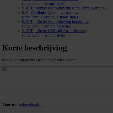
(time_limit_message_style)
9.10
Tijdslimiet waarschuwing (time_limit_warning)
9.11
Tijdslimiet tijd van waarschuwen
(time_limit_warning_display_time)
9.12
Tijdslimiet waarschuwing boodschap
(time_limit_warning_message)
9.13
Tijdslimiet CSS-stijl waarschuwing
(time_limit_warning_style)
Korte beschrijving
Met dit vraagtype lees je een regel tekstinvoer.
Voorbeeld:
downloaden