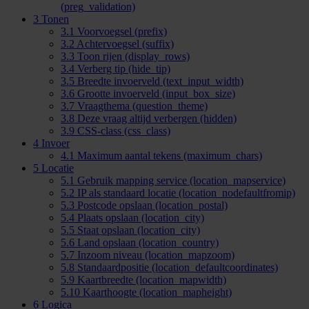
(preg_validation)
3
Tonen
3.1
Voorvoegsel (prefix)
3.2
Achtervoegsel (suffix)
3.3
Toon rijen (display_rows)
3.4
Verberg tip (hide_tip)
3.5
Breedte invoerveld (text_input_width)
3.6
Grootte invoerveld (input_box_size)
3.7
Vraagthema (question_theme)
3.8
Deze vraag altijd verbergen (hidden)
3.9
CSS-class (css_class)
4
Invoer
4.1
Maximum aantal tekens (maximum_chars)
5
Locatie
5.1
Gebruik mapping service (location_mapservice)
5.2
IP als standaard locatie (location_nodefaultfromip)
5.3
Postcode opslaan (location_postal)
5.4
Plaats opslaan (location_city)
5.5
Staat opslaan (location_city)
5.6
Land opslaan (location_country)
5.7
Inzoom niveau (location_mapzoom)
5.8
Standaardpositie (location_defaultcoordinates)
5.9
Kaartbreedte (location_mapwidth)
5.10
Kaarthoogte (location_mapheight)
6
Logica