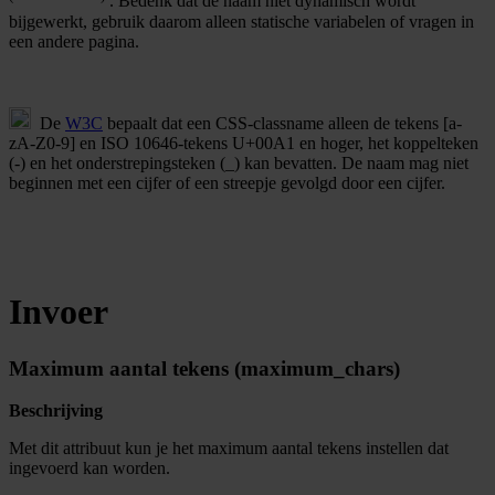
. Bedenk dat de naam niet dynamisch wordt
bijgewerkt, gebruik daarom alleen statische variabelen of vragen in
een andere pagina.
De
W3C
bepaalt dat een CSS-classname alleen de tekens [a-
zA-Z0-9] en ISO 10646-tekens U+00A1 en hoger, het koppelteken
(-) en het onderstrepingsteken (_) kan bevatten. De naam mag niet
beginnen met een cijfer of een streepje gevolgd door een cijfer.
Invoer
Maximum aantal tekens (maximum_chars)
Beschrijving
Met dit attribuut kun je het maximum aantal tekens instellen dat
ingevoerd kan worden.