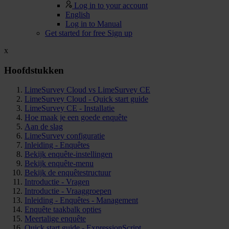
Log in to your account
English
Log in to Manual
Get started for free
Sign up
x
Hoofdstukken
LimeSurvey Cloud vs LimeSurvey CE
LimeSurvey Cloud - Quick start guide
LimeSurvey CE - Installatie
Hoe maak je een goede enquête
Aan de slag
LimeSurvey configuratie
Inleiding - Enquêtes
Bekijk enquête-instellingen
Bekijk enquête-menu
Bekijk de enquêtestructuur
Introductie - Vragen
Introductie - Vraaggroepen
Inleiding - Enquêtes - Management
Enquête taakbalk opties
Meertalige enquête
Quick start guide - ExpressionScript