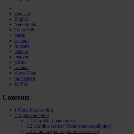
Deutsch
English
Nederlands
Tiếng Việt
dansk
español
français
italiano
magyar
polski
română
slovenščina
български
日本語
Contents
1
Korte beschrijving
2
Algemene opties
2.1
Verplicht (mandatory)
2.2
Conditie (eerder "Relevantievergelijking")
2.3
Validatie (met reguliere expressies)