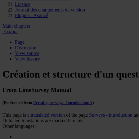
Licence
Journal des changements de version
Plugins - Avancé
Main chapters
Actions
Page
Discussion
View source
View history
Création et structure d'un ques
From LimeSurvey Manual
(Redirected from
Creating surveys - Introduction/fr
)
This page is a
translated version
of the page
Surveys - introduction
and
Outdated translations are marked like this.
Other languages: