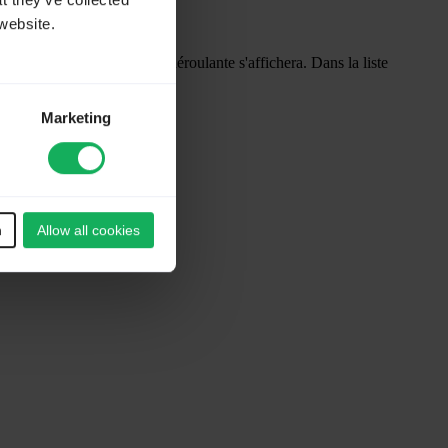
t they’ve collected
website.
ation LimeSurvey. Une liste déroulante s'affichera. Dans la liste
Marketing
n
Allow all cookies