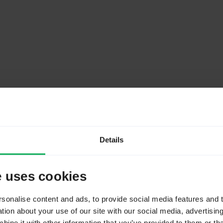
Details
onnaire : ceux des langages, des groupes de questions, des questions, des
e uses cookies
as et des langages de quota. Pour faciliter la
gestion des questionnaire
onalise content and ads, to provide social media features and to
ion about your use of our site with our social media, advertisin