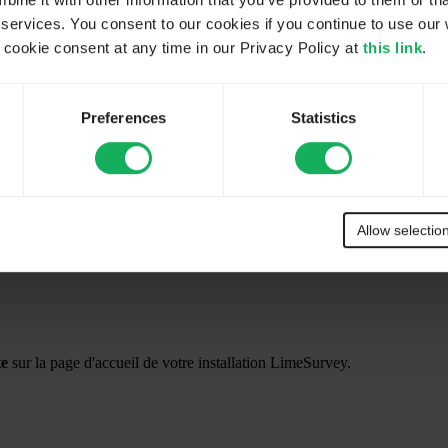
ne it with other information that you’ve provided to them or tha
 services. You consent to our cookies if you continue to use our 
aire
:
ookie consent at any time in our Privacy Policy at
this link
.
tuée sur la barre d'outils principale de la page d'accueil de votre install
Preferences
Statistics
Allow selectio
te
sur la page d'accueil de votre installation LimeSurvey.