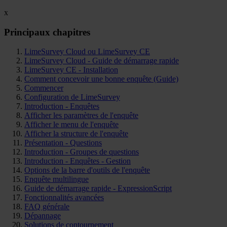
x
Principaux chapitres
LimeSurvey Cloud ou LimeSurvey CE
LimeSurvey Cloud - Guide de démarrage rapide
LimeSurvey CE - Installation
Comment concevoir une bonne enquête (Guide)
Commencer
Configuration de LimeSurvey
Introduction - Enquêtes
Afficher les paramètres de l'enquête
Afficher le menu de l'enquête
Afficher la structure de l'enquête
Présentation - Questions
Introduction - Groupes de questions
Introduction - Enquêtes - Gestion
Options de la barre d'outils de l'enquête
Enquête multilingue
Guide de démarrage rapide - ExpressionScript
Fonctionnalités avancées
FAQ générale
Dépannage
Solutions de contournement