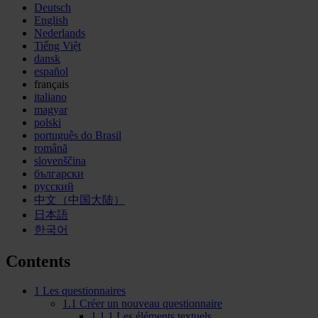
Deutsch
English
Nederlands
Tiếng Việt
dansk
español
français
italiano
magyar
polski
português do Brasil
română
slovenščina
български
русский
中文（中国大陆）
日本語
한국어
Contents
1
Les questionnaires
1.1
Créer un nouveau questionnaire
1.1.1
Les éléments textuels