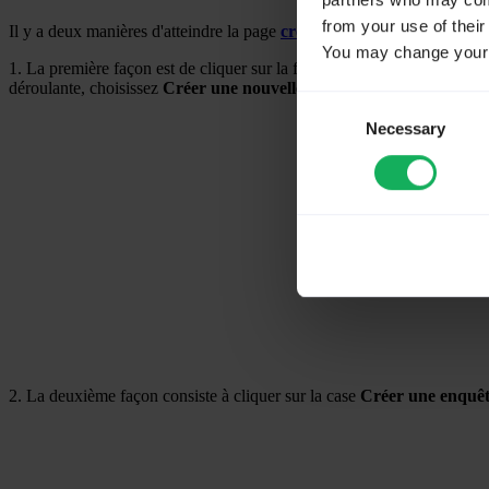
partners who may combi
from your use of their
Il y a deux manières d'atteindre la page
créer un nouveau questionn
You may change your c
1. La première façon est de cliquer sur la flèche à côté de
Enquêtes
si
déroulante, choisissez
Créer une nouvelle enquête
.
Consent
Necessary
Selection
2. La deuxième façon consiste à cliquer sur la case
Créer une enquê