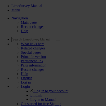
LimeSurvey Manual
Menu
Navigation
Main page
Recent changes
Help
What links here
Related changes
Special pages
Printable version
Permanent link
Page information
Recent changes
Help
English
Log in
Login
Log in to your account
English
Log in to Manual
Get started for free
Sign up