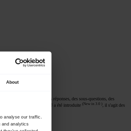
About
 attributs des questions, des réponses, des sous-questions, des
(New in 3.0 )
s
, une nouvelle fonctionnalité a été introduite
, il s'agit des
 analyse our traffic.
g and analytics