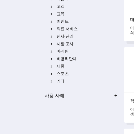
고객
교육
대
이벤트
이
의료 서비스
의
인사 관리
할
시장 조사
학생
마케팅
비영리단체
제품
스포츠
기타
사용 사례
학
이
생
에
있
예비