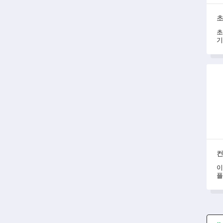
초
초
기
설
확
컨셉
컨
이
플
휘