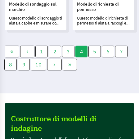
Modello di sondaggio sul
Modello di richiesta di
marchio
permesso
Questo modello di sondaggio ti
Questo modello di richiesta di
aiuta a capire e misurare come
permesso ti aiuta a raccogliere
i tuoi clienti percepiscono il
dati essenziali in modo
tuo marchio.
efficiente e garantisce un
processo di approvazione
fluido.
1
2
3
4
5
6
7
8
9
10
Costruttore di modelli di
indagine