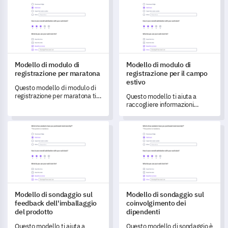
Modello di modulo di
Modello di modulo di
registrazione per maratona
registrazione per il campo
estivo
Questo modello di modulo di
registrazione per maratona ti
Questo modello ti aiuta a
aiuta a raccogliere dati in
raccogliere informazioni
modo efficiente e a
essenziali sui partecipanti e
comprendere le esigenze dei
preferenze per creare
Modello di sondaggio sul feedback dell'imballaggio del prodott
Modello di sondaggio sul coinv
partecipanti, migliorando
un'esperienza personalizzata
l'esperienza del giorno della
al campo estivo.
gara.
Modello di sondaggio sul
Modello di sondaggio sul
feedback dell'imballaggio
coinvolgimento dei
del prodotto
dipendenti
Questo modello ti aiuta a
Questo modello di sondaggio è