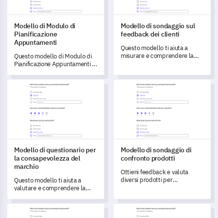
Modello di Modulo di
Modello di sondaggio sul
Pianificazione
feedback dei clienti
Appuntamenti
Questo modello ti aiuta a
misurare e comprendere la
Questo modello di Modulo di
soddisfazione dei clienti.
Pianificazione Appuntamenti ti
consente di raccogliere
feedback autentici, aiutandoti
Modello di questionario per la consapevolezza del marchio
Modello di sondaggio di confro
a comprendere e migliorare
l'esperienza utente del tuo
servizio di pianificazione
appuntamenti.
Modello di questionario per
Modello di sondaggio di
la consapevolezza del
confronto prodotti
marchio
Ottieni feedback e valuta
diversi prodotti per
Questo modello ti aiuta a
comprendere meglio le tue
valutare e comprendere la
preferenze.
posizione del tuo marchio nel
mercato.
Modello di Modulo di Prenotazione Ristorante
Modello di Sondaggio sulla Sod