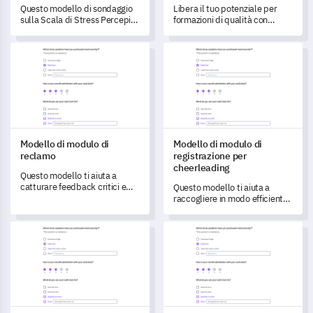
Questo modello di sondaggio
Libera il tuo potenziale per
sulla Scala di Stress Percepito
formazioni di qualità con
ti consente di valutare
questo modulo di
l'estensione e l'impatto dello
soddisfazione per la
Modello di modulo di reclamo
Modello di modulo di registraz
stress sugli individui.
formazione completo,
progettato per valutare le
formazioni.
Modello di modulo di
Modello di modulo di
reclamo
registrazione per
cheerleading
Questo modello ti aiuta a
catturare feedback critici e
Questo modello ti aiuta a
comprendere i reclami dei
raccogliere in modo efficiente i
clienti per trasformare i tuoi
dettagli essenziali per la
servizi.
registrazione al cheerleading.
Modello di sondaggio sul marchio
Modello di richiesta di permes