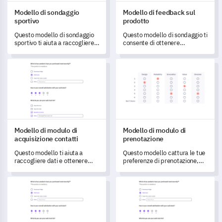
Modello di sondaggio
Modello di feedback sul
sportivo
prodotto
Questo modello di sondaggio
Questo modello di sondaggio ti
sportivo ti aiuta a raccogliere
consente di ottenere
feedback essenziali per
informazioni preziose e
migliorare i tuoi programmi e
raccogliere dati
Modello di modulo di acquisizione contatti
Modello di modulo di prenotaz
servizi sportivi.
sull'esperienza e la
soddisfazione degli utenti.
Modello di modulo di
Modello di modulo di
acquisizione contatti
prenotazione
Questo modello ti aiuta a
Questo modello cattura le tue
raccogliere dati e ottenere
preferenze di prenotazione,
informazioni chiave per
disponibilità e requisiti speciali
comprendere meglio le
per aiutare a semplificare il
Modello di Modulo di Pianificazione Appuntamenti
Modello di sondaggio sul feedba
esigenze e le sfide del tuo
processo di prenotazione.
pubblico.