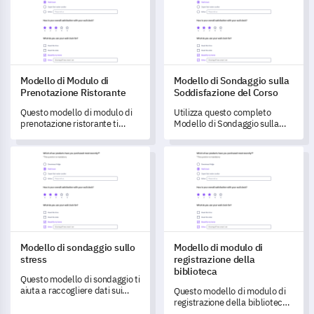
Modello di Modulo di
Modello di Sondaggio sulla
Prenotazione Ristorante
Soddisfazione del Corso
Questo modello di modulo di
Utilizza questo completo
prenotazione ristorante ti
Modello di Sondaggio sulla
consente di comprendere e
Soddisfazione del Corso per
migliorare l'esperienza di
raccogliere dati cruciali sulle
Modello di sondaggio sullo stress
Modello di modulo di registrazi
prenotazione e di ristorazione
esperienze degli studenti.
dei tuoi clienti.
Modello di sondaggio sullo
Modello di modulo di
stress
registrazione della
biblioteca
Questo modello di sondaggio ti
aiuta a raccogliere dati sui
Questo modello di modulo di
fattori di stress che
registrazione della biblioteca
influenzano la tua vita
consente di raccogliere