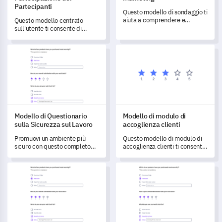
Partecipanti
Questo modello di sondaggio ti
aiuta a comprendere e
Questo modello centrato
valutare le tue attuali
sull'utente ti consente di
esigenze, sfide e strumenti di
sbloccare preziose
marketing.
informazioni sulle esperienze
Modello di Questionario sulla Sicurezza sul Lavoro
Modello di modulo di accoglienz
dei partecipanti ai tuoi eventi.
Modello di Questionario
Modello di modulo di
sulla Sicurezza sul Lavoro
accoglienza clienti
Promuovi un ambiente più
Questo modello di modulo di
sicuro con questo completo
accoglienza clienti ti consente
Modello di Questionario sulla
di raccogliere dati essenziali
Sicurezza sul Lavoro.
per comprendere e adattare i
Modello di sondaggio sportivo
Modello di feedback sul prodo
tuoi servizi in modo efficace,
migliorando la soddisfazione
del cliente.