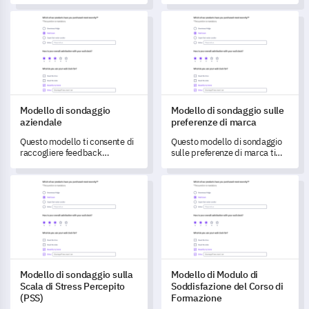
quotidiana e l'ambiente di
informazioni essenziali e
Modello di sondaggio aziendale
Modello di sondaggio sulle pre
lavoro.
comprendere efficacemente
le preferenze dei tuoi membri.
Modello di sondaggio
Modello di sondaggio sulle
aziendale
preferenze di marca
Questo modello ti consente di
Questo modello di sondaggio
raccogliere feedback
sulle preferenze di marca ti
completi sulla soddisfazione
consente di comprendere
lavorativa, l'ambiente di lavoro
l'interazione e la percezione
Modello di sondaggio sulla Scala di Stress Percepito (PSS)
Modello di Modulo di Soddisfa
e l'efficacia della leadership.
del brand da parte dei tuoi
clienti, fornendo spunti per
migliorare la soddisfazione
degli utenti.
Modello di sondaggio sulla
Modello di Modulo di
Scala di Stress Percepito
Soddisfazione del Corso di
(PSS)
Formazione