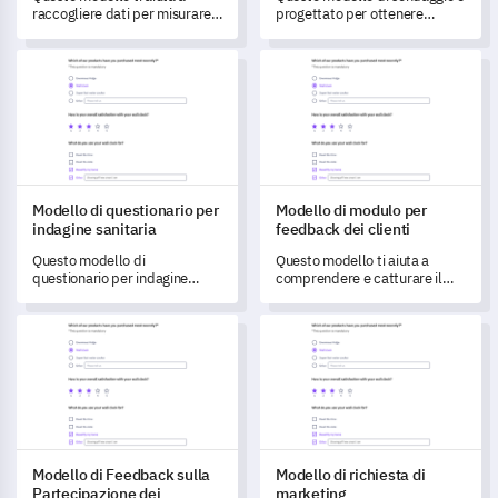
raccogliere dati per misurare e
progettato per ottenere
comprendere le preferenze
informazioni e misurare
dei clienti riguardo
efficacemente il
Modello di questionario per indagine sanitaria
Modello di modulo per feedback
all'imballaggio del prodotto.
coinvolgimento dei dipendenti.
Modello di questionario per
Modello di modulo per
indagine sanitaria
feedback dei clienti
Questo modello di
Questo modello ti aiuta a
questionario per indagine
comprendere e catturare il
sanitaria ti consente di
feedback dei clienti in modo
ottenere informazioni preziose
efficace.
Modello di Feedback sulla Partecipazione dei Partecipanti
Modello di richiesta di marketi
e raccogliere dati sulle
esperienze e la soddisfazione
dei pazienti.
Modello di Feedback sulla
Modello di richiesta di
Partecipazione dei
marketing