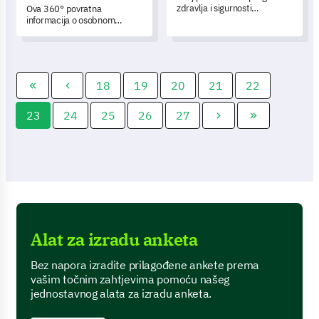
zdravlja i sigurnosti
Ova 360° povratna
omogućuje vam točnu
informacija o osobnom
procjenu i razumijevanje
razvoju pomaže vam u
provedbe i učinkovitosti
sveobuhvatnoj evaluaciji
mjera zdravlja i sigurnosti u
vašeg napretka u osobnom
vašoj organizaciji.
razvoju kako biste otključali
svoj potencijal rasta.
18
19
20
21
22
23
24
25
26
27
Alat za izradu anketa
Bez napora izradite prilagođene ankete prema
vašim točnim zahtjevima pomoću našeg
jednostavnog alata za izradu anketa.