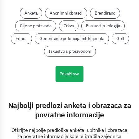
Anketa
Anonimni obrasci
Brendirano
Cijene proizvoda
Crkva
Evaluacija kolegija
Fitnes
Generiranje potencijalnih klijenata
Golf
Iskustvo s proizvodom
Prikaži sve
Najbolji predlozi anketa i obrazaca za
povratne informacije
Otkrijte najbolje predloške anketa, upitnika i obrazaca
za povratne informacije koje je izradila zajednica