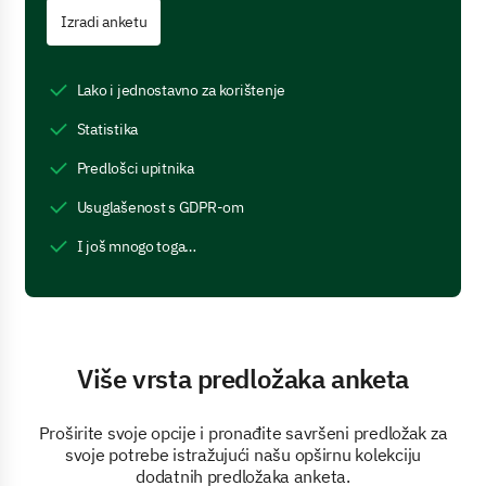
Izradi anketu
Lako i jednostavno za korištenje
Statistika
Predlošci upitnika
Usuglašenost s GDPR-om
I još mnogo toga…
Više vrsta predložaka anketa
Proširite svoje opcije i pronađite savršeni predložak za
svoje potrebe istražujući našu opširnu kolekciju
dodatnih predložaka anketa.