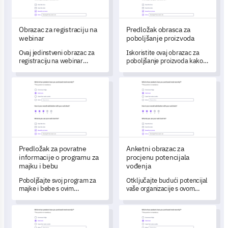
Obrazac za registraciju na
Predložak obrasca za
webinar
poboljšanje proizvoda
Ovaj jedinstveni obrazac za
Iskoristite ovaj obrazac za
registraciju na webinar
poboljšanje proizvoda kako
omogućuje vam
biste prikupili podatke o
razumijevanje preferencija i
iskustvima korisnika, potičući
Predložak za povratne informacije o programu za majku i be
Anketni obrazac za procjenu p
ponašanja vaših sudionika,
strategije poboljšanja
pružajući ključne uvide za
proizvoda.
prilagođenije i angažiranije
iskustvo.
Predložak za povratne
Anketni obrazac za
informacije o programu za
procjenu potencijala
majku i bebu
vođenja
Poboljšajte svoj program za
Otključajte budući potencijal
majke i bebe s ovim
vaše organizacije s ovom
sveobuhvatnim uzorkom
Anketom o procjeni liderskog
ankete koja bilježi ključne
potencijala.
Predložak za prijavu na webinar
Anketa za Prijavu na Praksu
uvide o iskustvima i
mišljenjima vaših sudionika.