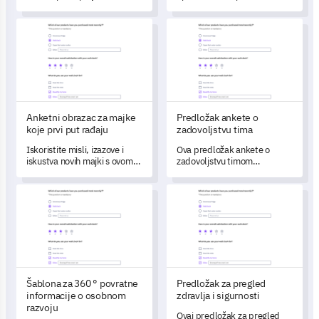
kupaca o pakiranju vašeg
poremećaju (OKP) uz ovu
proizvoda s ovom detaljnom
sveobuhvatnu anketu za
Anketni obrazac za majke koje prvi put rađaju
Predložak ankete o zadovoljst
anketom o povratnim
procjenu.
informacijama.
Anketni obrazac za majke
Predložak ankete o
koje prvi put rađaju
zadovoljstvu tima
Iskoristite misli, izazove i
Ova predložak ankete o
iskustva novih majki s ovom
zadovoljstvu timom
detaljnom Anketom za Prve
omogućuje vam da učinkovito
Majke.
procijenite zadovoljstvo
Šablona za 360 ° povratne informacije o osobnom razvoju
Predložak za pregled zdravlja i
vašeg tima poslom,
suradnjom, priznanjem i
statusom radnog okruženja.
Šablona za 360 ° povratne
Predložak za pregled
informacije o osobnom
zdravlja i sigurnosti
razvoju
Ovaj predložak za pregled