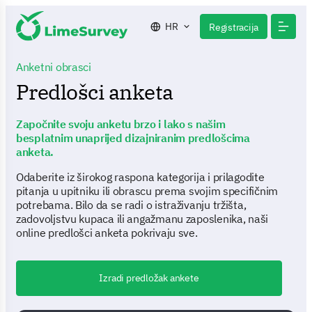
HR
Registracija
Anketni obrasci
Predlošci anketa
Započnite svoju anketu brzo i lako s našim
besplatnim unaprijed dizajniranim predlošcima
anketa.
Odaberite iz širokog raspona kategorija i prilagodite
pitanja u upitniku ili obrascu prema svojim specifičnim
potrebama. Bilo da se radi o istraživanju tržišta,
zadovoljstvu kupaca ili angažmanu zaposlenika, naši
online predlošci anketa pokrivaju sve.
Izradi predložak ankete