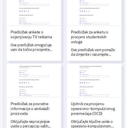
ispitivanja, osiguravajući
informirano sudjelovanje i
razumijevanje protokola
ispitivanja.
Predložak ankete o
Predložak za anketu o
ocjenjivanju TV reklama
procjeni studentskih
usluga
Ova predložak omogućuje
vam da točno procijenite
Ova predložak vam pomaže
učinkovitost vaših TV
da izmjerite i razumijete
reklama.
zadovoljstvo studenata i
njihova mišljenja o uslugama
Predložak za povratne informacije o ambalaži proizvoda
Upitnik za procjenu opsesivn
koje nudi vaša institucija.
Predložak za povratne
Upitnik za procjenu
informacije o ambalaži
opsesivno-kompulzivnog
proizvoda
poremećaja (OCD)
Otključajte neprocjenjive
Otključajte ključne uvide o
uvide u percepciju vaših
opsesivno-kompulzivnom