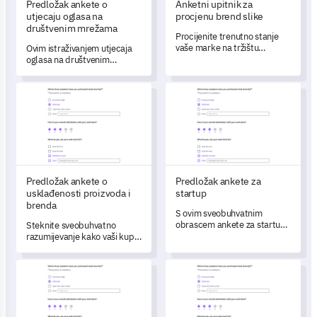
Predložak ankete o
Anketni upitnik za
utjecaju oglasa na
procjenu brend slike
društvenim mrežama
Procijenite trenutno stanje
vaše marke na tržištu
Ovim istraživanjem utjecaja
pomoću ovog Obrasca za
oglasa na društvenim
evaluaciju imidža marke.
mrežama možete mjeriti
učinkovitost svojih online
Predložak ankete o usklađenosti proizvoda i brenda
Predložak ankete za startup
promocija i identificirati
područja za poboljšanje.
Predložak ankete o
Predložak ankete za
usklađenosti proizvoda i
startup
brenda
S ovim sveobuhvatnim
obrascem ankete za startup,
Steknite sveobuhvatno
otključajte ključne uvide u
razumijevanje kako vaši kupci
jedinstvene izazove, ciljeve i
percipiraju usklađenost
operativne procese vašeg
između vašeg brenda i
Obrazac za registraciju na webinar
Predložak obrasca za poboljša
poduzeća.
proizvoda koristeći ovu
predložak.