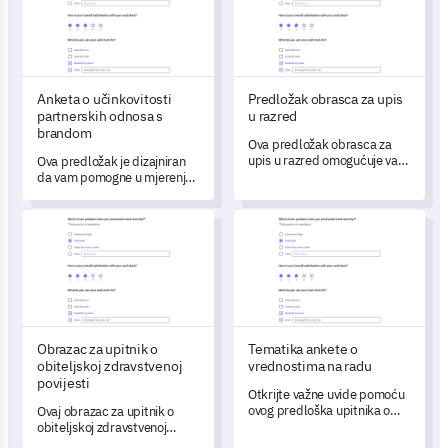
Anketa o učinkovitosti
Predložak obrasca za upis
partnerskih odnosa s
u razred
brandom
Ova predložak obrasca za
upis u razred omogućuje vam
Ova predložak je dizajniran
da razumijete preferencije
da vam pomogne u mjerenju
svojih učenika i njihove
učinkovitosti vašeg
ključne aspekte prilikom
partnerstva s brandom i
Obrazac za upitnik o obiteljskoj zdravstvenoj povijesti
Tematika ankete o vrednostim
odabira tečaja.
razumijevanju njegovog
utjecaja na vaše kupce.
Obrazac za upitnik o
Tematika ankete o
obiteljskoj zdravstvenoj
vrednostima na radu
povijesti
Otkrijte važne uvide pomoću
ovog predloška upitnika o
Ovaj obrazac za upitnik o
radnim vrijednostima,
obiteljskoj zdravstvenoj
osmišljenog da razumije koje
povijesti pomaže vam