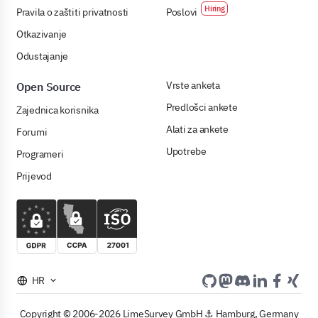
Pravila o zaštiti privatnosti
Poslovi
Otkazivanje
Odustajanje
Vrste anketa
Open Source
Predlošci ankete
Zajednica korisnika
Alati za ankete
Forumi
Upotrebe
Programeri
Prijevod
HR
Copyright © 2006-2026 LimeSurvey GmbH ⚓ Hamburg, Germany