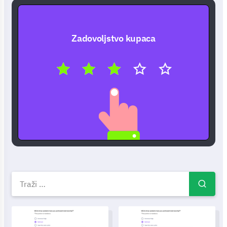
Zadovoljstvo kupaca
Besplatni predlošci anketa — P
Anketa o učinkovitosti partnerskih odnosa s brandom
Predložak obrasca za upis u ra