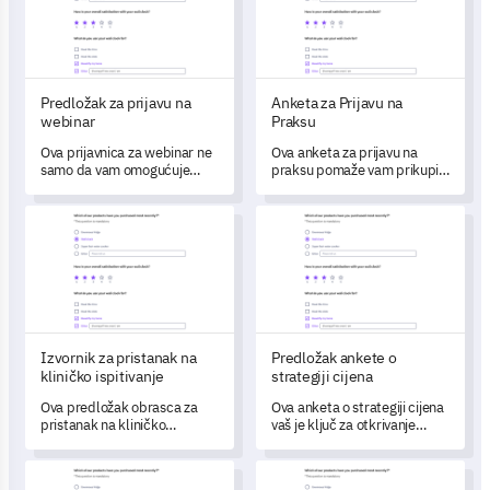
Predložak za prijavu na
Anketa za Prijavu na
webinar
Praksu
Ova prijavnica za webinar ne
Ova anketa za prijavu na
samo da vam omogućuje
praksu pomaže vam prikupiti
prikupljanje podataka za
vrijedne povratne informacije
registraciju sudionika, već
od kandidata kako biste
Izvornik za pristanak na kliničko ispitivanje
Predložak ankete o strategiji c
vam također pomaže
poboljšali svoj proces
razumjeti njihove preferencije
zapošljavanja.
sadržaja i faktore prisustva.
Izvornik za pristanak na
Predložak ankete o
kliničko ispitivanje
strategiji cijena
Ova predložak obrasca za
Ova anketa o strategiji cijena
pristanak na kliničko
vaš je ključ za otkrivanje
ispitivanje pomaže vam
neprocjenjivih saznanja o
sustavno prikupiti uvide od
vašem modelu cijena.
Predložak ankete o ocjenjivanju TV reklama
Predložak za anketu o procjeni
potencijalnih sudionika