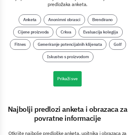
predložaka anketa.
Anketa
Anonimni obrasci
Brendirano
Cijene proizvoda
Crkva
Evaluacija kolegija
Fitnes
Generiranje potencijalnih klijenata
Golf
Iskustvo s proizvodom
Prikaži sve
Najbolji predlozi anketa i obrazaca za
povratne informacije
Otkrijte najbolje predloške anketa, upitnika i obrazaca za