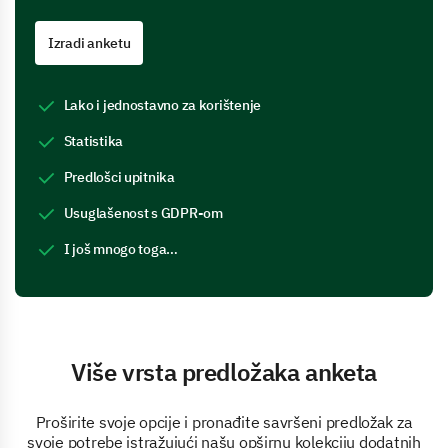
Izradi anketu
Lako i jednostavno za korištenje
Statistika
Predlošci upitnika
Usuglašenost s GDPR-om
I još mnogo toga…
Više vrsta predložaka anketa
Proširite svoje opcije i pronađite savršeni predložak za
svoje potrebe istražujući našu opširnu kolekciju dodatnih