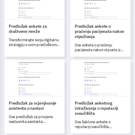
Predložak ankete za
Predložak ankete o
društvene mreže
praćenju pacijenata nakon
otpuštanja
Transformirajte svoju digitalnu
strategiju s ovim predloškom
Ova anketa o praćenju
ankete na društvenim
pacijenata nakon otpusta iz
mrežama, osmišljenim za
bolnice istražuje proces
razumijevanje online navika i
otpusta iz bolnice te pruža
Predložak za ocjenjivanje asistenta u nastavi
Predložak anketnog istraživanja
preferencija vaše publike.
ključne uvide za poboljšanje
skrbi o pacijentima.
Predložak za ocjenjivanje
Predložak anketnog
asistenta u nastavi
istraživanja o reputaciji
sveučilišta
Ova predložak za procjenu
nastavnika asistenta
Ova šablona ankete o
omogućuje vam da učinkovito
reputaciji sveučilišta
ocijenite rad svojih nastavnika
omogućuje vam objektivno