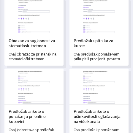
Obrazac za suglasnost za stomatinski tretman
Predložak upitnika za kupce
Obrazac za suglasnost za
Predložak upitnika za
stomatinski tretman
kupce
Ovaj Obrazac za pristanak na
Ova predložak pomaže vam
stomatološki tretman
prikupiti i procijeniti povratne
omogućuje vam prikupljanje
informacije kupaca kako biste
važnih podataka,
unaprijedili proizvode i usluge.
Predložak ankete o ponašanju pri online kupovini
Predložak ankete o učinkovitos
razumijevanje povijesti vašeg
pacijenta i dobivanje njihovog
pristanka za tretmane.
Predložak ankete o
Predložak ankete o
ponašanju pri online
učinkovitosti oglašavanja
kupovini
na više kanala
Ovaj jednostavan predložak
Ova predložak pomaže vam