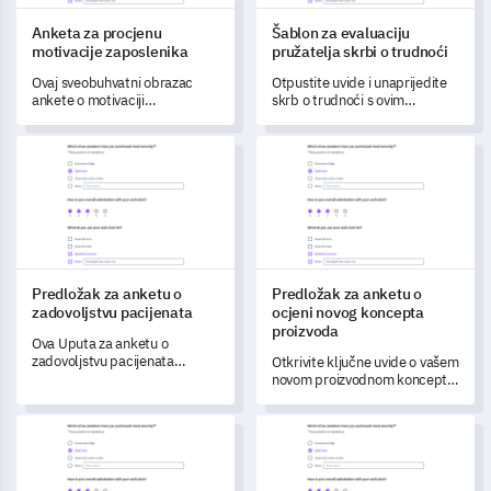
Anketa za procjenu
Šablon za evaluaciju
motivacije zaposlenika
pružatelja skrbi o trudnoći
Ovaj sveobuhvatni obrazac
Otpustite uvide i unaprijedite
ankete o motivaciji
skrb o trudnoći s ovim
zaposlenika omogućuje vam
sveobuhvatnim obrascem za
mjerenje i razumijevanje razina
evaluaciju.
Predložak za anketu o zadovoljstvu pacijenata
Predložak za anketu o ocjeni 
motivacije vašeg tima.
Predložak za anketu o
Predložak za anketu o
zadovoljstvu pacijenata
ocjeni novog koncepta
proizvoda
Ova Uputa za anketu o
zadovoljstvu pacijenata
Otkrivite ključne uvide o vašem
omogućava vam da procijenite
novom proizvodnom konceptu
svoje usluge brige o
s ovom učinkovitom
pacijentima i razumijete
predložakom.
Obrazac za povratne informacije o tiskanoj reklami
Predložak ankete o trendovi
područja poboljšanja.