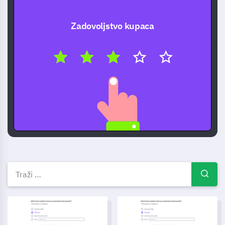
Zadovoljstvo kupaca
Besplatni predlošci anketa — P
Predložak ankete za društvene mreže
Predložak ankete o praćenju p