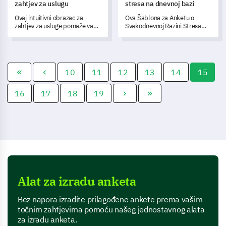
zahtjev za uslugu
stresa na dnevnoj bazi
Ovaj intuitivni obrazac za
Ova Šablona za Anketu o
zahtjev za usluge pomaže vam
Svakodnevnoj Razini Stresa
da razumijete i zabilježite
omogućuje vam da razumijete i
specifične potrebe i
mjerite razine stresa koje
preferencije vaših kupaca.
pojedinci doživljavaju u svom
svakodnevnom životu.
10
11
12
13
14
15
16
17
18
19
Alat za izradu anketa
Bez napora izradite prilagođene ankete prema vašim
točnim zahtjevima pomoću našeg jednostavnog alata
za izradu anketa.