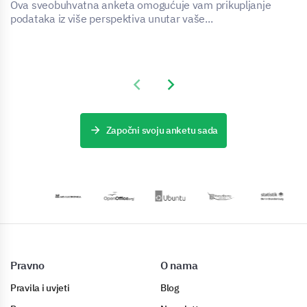
Ova sveobuhvatna anketa omogućuje vam prikupljanje
podataka iz više perspektiva unutar vaše...
Previous slide
Next slide
Započni svoju anketu sada
Pravno
O nama
Pravila i uvjeti
Blog