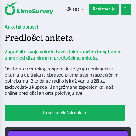
Registracija
HR
Anketni obrasci
Predlošci anketa
Započnite svoju anketu brzo i lako s našim besplatnim
unaprijed dizajniranim predlošcima anketa.
Odaberite iz širokog raspona kategorija i prilagodite
pitanja u upitniku ili obrascu prema svojim specifičnim
potrebama. Bilo da se radi o istraživanju tržišta,
zadovoljstvu kupaca ili angažmanu zaposlenika, naši
online predlošci anketa pokrivaju sve.
Izradi predložak ankete