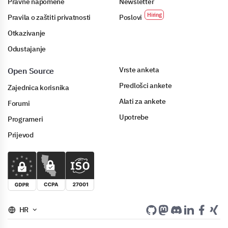
Pravne napomene
Newsletter
Pravila o zaštiti privatnosti
Poslovi
Otkazivanje
Odustajanje
Vrste anketa
Open Source
Predlošci ankete
Zajednica korisnika
Alati za ankete
Forumi
Upotrebe
Programeri
Prijevod
HR