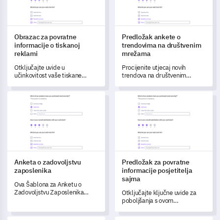
Obrazac za povratne
Predložak ankete o
informacije o tiskanoj
trendovima na društvenim
reklami
mrežama
Otključajte uvide u
Procijenite utjecaj novih
učinkovitost vaše tiskane
trendova na društvenim
reklame s ovim sveobuhvatnim
mrežama na marketing
predloškom obrasca za
strategije vaše tvrtke koristeći
Anketa o zadovoljstvu zaposlenika
Predložak za povratne informac
povratne informacije.
ovaj sveobuhvatni predložak
ankete.
Anketa o zadovoljstvu
Predložak za povratne
zaposlenika
informacije posjetitelja
sajma
Ova Šablona za Anketu o
Zadovoljstvu Zaposlenika
Otključajte ključne uvide za
pomaže vam da procijenite
poboljšanja s ovom
iskustvo na radnom mjestu i
predloškom povratnih
razinu zadovoljstva vašeg tima.
informacija posjetitelja sajma.