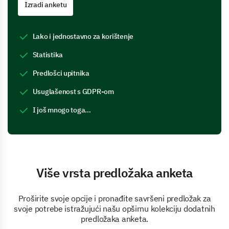
Izradi anketu
Lako i jednostavno za korištenje
Statistika
Predlošci upitnika
Usuglašenost s GDPR-om
I još mnogo toga…
Više vrsta predložaka anketa
Proširite svoje opcije i pronađite savršeni predložak za
svoje potrebe istražujući našu opširnu kolekciju dodatnih
predložaka anketa.