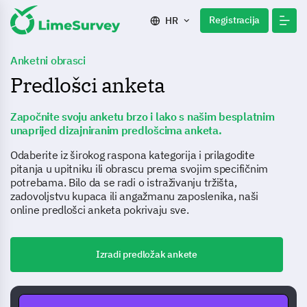
Registracija
HR
Anketni obrasci
Predlošci anketa
Započnite svoju anketu brzo i lako s našim besplatnim
unaprijed dizajniranim predlošcima anketa.
Odaberite iz širokog raspona kategorija i prilagodite
pitanja u upitniku ili obrascu prema svojim specifičnim
potrebama. Bilo da se radi o istraživanju tržišta,
zadovoljstvu kupaca ili angažmanu zaposlenika, naši
online predlošci anketa pokrivaju sve.
Izradi predložak ankete