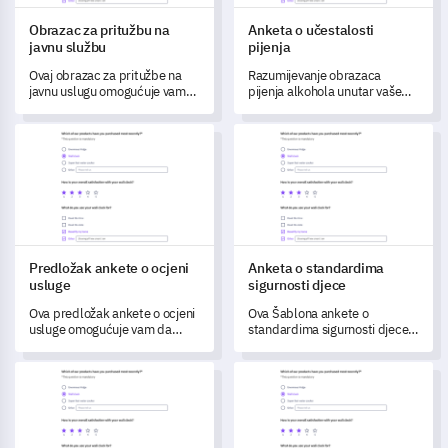
Obrazac za pritužbu na
Anketa o učestalosti
javnu službu
pijenja
Ovaj obrazac za pritužbe na
Razumijevanje obrazaca
javnu uslugu omogućuje vam
pijenja alkohola unutar vaše
da razumijete iskustva svojih
zajednice ključno je za
građana s vašim trenutnim
postavljanje preventivnih
Predložak ankete o ocjeni usluge
Anketa o standardima sigurnos
uslugama i otvorite
strategija.
mogućnosti za poboljšanja
koja su usklađena s njihovim
potrebama.
Predložak ankete o ocjeni
Anketa o standardima
usluge
sigurnosti djece
Ova predložak ankete o ocjeni
Ova Šablona ankete o
usluge omogućuje vam da
standardima sigurnosti djece
otkrijete uvide u iskustva vaših
omogućava vam da
kupaca, potičući poboljšanja u
procijenite, evaluirate i
Predložak za 360° povratnu informaciju o menadžerskim vješ
Obrazac za pritužbu na probl
kvaliteti usluge.
poboljšate mjere sigurnosti
djece u vašoj instituciji.