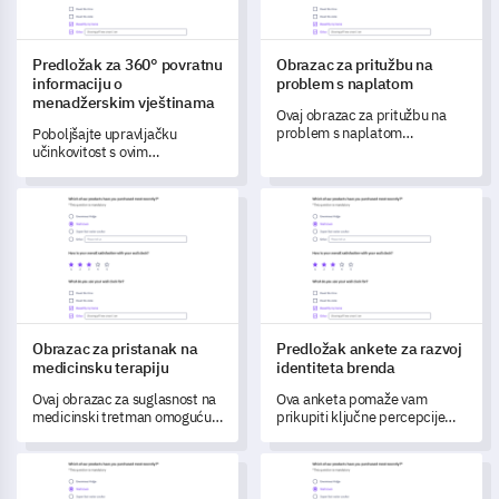
Predložak za 360° povratnu
Obrazac za pritužbu na
informaciju o
problem s naplatom
menadžerskim vještinama
Ovaj obrazac za pritužbu na
problem s naplatom
Poboljšajte upravljačku
omogućuje vam da
učinkovitost s ovim
sveobuhvatno razumijete
sveobuhvatnim 360
probleme s naplatom vaših
ocjenjivačkim predloškom.
Obrazac za pristanak na medicinsku terapiju
Predložak ankete za razvoj ide
kupaca, identificirate
potencijalne obrasce i
procijenite učinkovitost
procesa rješavanja.
Obrazac za pristanak na
Predložak ankete za razvoj
medicinsku terapiju
identiteta brenda
Ovaj obrazac za suglasnost na
Ova anketa pomaže vam
medicinski tretman omogućuje
prikupiti ključne percepcije
vam da bolje razumijete
brenda kako biste oblikovali i
spremnost vaših pacijenata i
ojačali svoj identitet, potičući
Anketni obrazac za izazove ranog majčinstva
SAAS Produktna Predložak Zad
moguće brige vezane uz
angažman kupaca.
njihove medicinske tretmane.