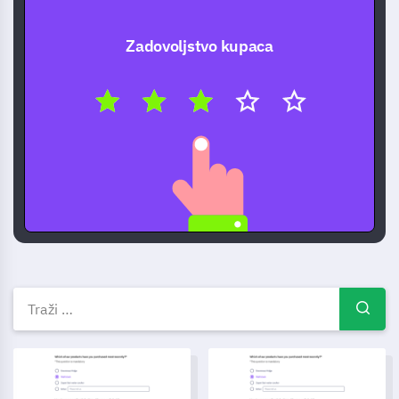
Zadovoljstvo kupaca
Besplatni predlošci anketa — P
Obrazac za povratne informacije o zajedničkom događaju
Predložak za provjeru dostupn