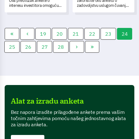
Ova predložak ankete o
Iskoristite ovu anketu o
interesu investitora omogućuje
zadovoljstvu uslugom čuvanja
vam da otkrijete važne uvide u
kućnih ljubimaca kako biste
preferencije i ponašanje vaših
stekli dragocjene uvide o
investitora, prilagođavajući
iskustvima i razinama
svoje investicijske strategije
zadovoljstva vaših kupaca.
prema njihovim potrebama.
19
20
21
22
23
24
25
26
27
28
Alat za izradu anketa
Bez napora izradite prilagođene ankete prema vašim
točnim zahtjevima pomoću našeg jednostavnog alata
za izradu anketa.