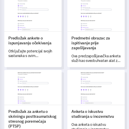
njihovog djeteta.
Predložak ankete o
Predmetni obrazac za
ispunjavanju očekivanja
ispitivanje prije
zapošljavanja
Otključajte potencijal svojih
sastanaka s ovim
Ova predzapošljavačka anketa
sveobuhvatnim obrascem
služi kao sveobuhvatan alat za
ankete o očekivanjima
procjenu potencijalnih
sastanka.
kandidata, pružajući vam
Predložak za anketu o skriningu posttraumatskog stresnog p
Anketa o iskustvu studiranja 
ključne uvide o njihovim
kvalifikacijama i radnom
iskustvu.
Predložak za anketu o
Anketa o iskustvu
skriningu posttraumatskog
studiranja u inozemstvu
stresnog poremećaja
Ova anketa o iskustvu
(PTSP)