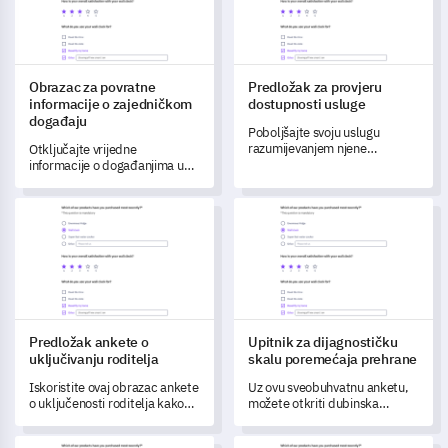
Obrazac za povratne
Predložak za provjeru
informacije o zajedničkom
dostupnosti usluge
događaju
Poboljšajte svoju uslugu
razumijevanjem njene
Otključajte vrijedne
dostupnosti koristeći ovu
informacije o događanjima u
predložak.
vašoj zajednici uz ovaj
sveobuhvatan obrazac za
Predložak ankete o uključivanju roditelja
Upitnik za dijagnostičku skal
povratne informacije.
Predložak ankete o
Upitnik za dijagnostičku
uključivanju roditelja
skalu poremećaja prehrane
Iskoristite ovaj obrazac ankete
Uz ovu sveobuhvatnu anketu,
o uključenosti roditelja kako
možete otkriti dubinska
biste razumjeli i optimizirali
saznanja o različitim razinama
doprinos roditelja u učenju
poremećaja prehrane.
Predložak ankete o ispunjavanju očekivanja
Predmetni obrazac za ispitivan