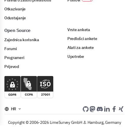
Pravila o zaštiti privatnosti
Poslovi
Otkazivanje
Odustajanje
Vrste anketa
Open Source
Predlošci ankete
Zajednica korisnika
Alati za ankete
Forumi
Upotrebe
Programeri
Prijevod
HR
Copyright © 2006-2026 LimeSurvey GmbH ⚓ Hamburg, Germany