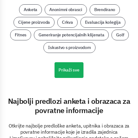
Anketa
Anonimni obrasci
Brendirano
Cijene proizvoda
Crkva
Evaluacija kolegija
Fitnes
Generiranje potencijalnih klijenata
Golf
Iskustvo s proizvodom
Prikaži sve
Najbolji predlozi anketa i obrazaca za
povratne informacije
Otkrijte najbolje predloške anketa, upitnika i obrazaca za
povratne informacije koje je izradila zajednica
LimeSurvey i poboljšajte prikupljanje podataka s našom