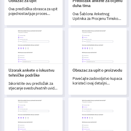
Obrazac za upit
Predložak ankete za ocjenu
duha tima
Ova predloška obrasca za upit
pojednostavljuje proces
Ova Šablona Anketnog
ocjenjivanja vaše korisničke
Upitnika za Procjenu Timskog
usluge i dobivanja važnih
Duha omogućuje vam da
povratnih informacija.
procijenite razinu timskog
Uzorak ankete o iskustvu tehničke podrške
Obrazac za upit o proizvodu
duha unutar vaše organizacije,
identificirajući područja snage i
slabosti.
Uzorak ankete o iskustvu
Obrazac za upit o proizvodu
tehničke podrške
Povećajte zadovoljstvo kupaca
koristeći ovaj detaljni
Iskoristite ovu predložak za
predložak obrasca za upit o
stjecanje sveobuhvatnih uvida
proizvodu.
u iskustvo vaših kupaca s
tehničkom podrškom.
Obrazac za pritužbu na javnu službu
Anketa o učestalosti pijenja