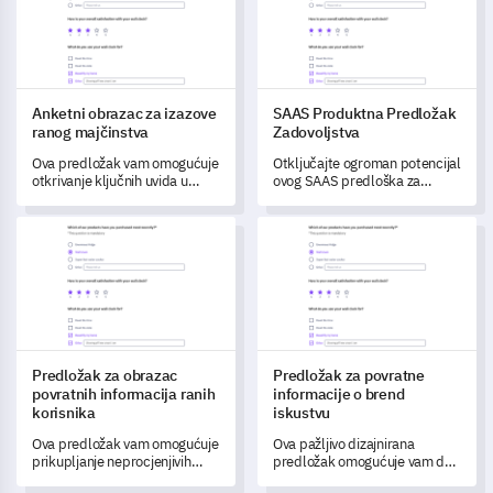
Anketni obrazac za izazove
SAAS Produktna Predložak
ranog majčinstva
Zadovoljstva
Ova predložak vam omogućuje
Otključajte ogroman potencijal
otkrivanje ključnih uvida u
ovog SAAS predloška za
izazove s kojima se suočavaju
zadovoljstvo korisnika kako
tijekom ranog majčinstva.
biste izmjerili zadovoljstvo
Predložak za obrazac povratnih informacija ranih korisnika
Predložak za povratne informac
korisnika i identificirali
područja za poboljšanje
proizvoda.
Predložak za obrazac
Predložak za povratne
povratnih informacija ranih
informacije o brend
korisnika
iskustvu
Ova predložak vam omogućuje
Ova pažljivo dizajnirana
prikupljanje neprocjenjivih
predložak omogućuje vam da
uvida od ranih korisnika kako
stvorite cjelovit uvid u