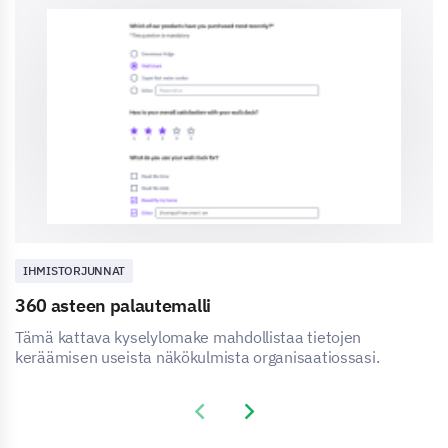
IHMISTORJUNNAT
360 asteen palautemalli
Tämä kattava kyselylomake mahdollistaa tietojen
keräämisen useista näkökulmista organisaatiossasi.
Previous slide
Next slide