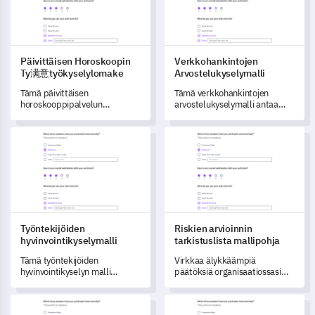
Päivittäisen Horoskoopin
Verkkohankintojen
Ty满意työkyselylomake
Arvostelukyselymalli
Tämä päivittäisen
Tämä verkkohankintojen
horoskooppipalvelun
arvostelukyselymalli antaa
tyytyväisyyskyselymalli auttaa
sinulle arvokkaita tietoja
sinua arvioimaan
asiakkaidesi
Työntekijöiden hyvinvointikyselymalli
Riskien arvioinnin tarkistuslis
horoskooppipalvelusi
ostokokemuksesta.
tehokkuutta, keräten
arvokasta käyttäjäpalautetta
heidän kokemuksistaan,
tyytyväisyytensä tasosta ja
parannusehdotuksista.
Työntekijöiden
Riskien arvioinnin
hyvinvointikyselymalli
tarkistuslista mallipohja
Tämä työntekijöiden
Virkkaa älykkäämpiä
hyvinvointikyselyn malli
päätöksiä organisaatiossasi
helpottaa työntekijöidesi
tämän riskinarviointilistan
hyvinvoinnin ymmärtämistä.
mallin avulla.
Brändilupauksen arviointikyselymalli
Emotionaalisen Kärsimyksen Ar