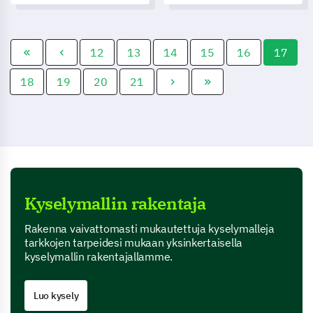
strategian laatimisen niiden
masennuksen vakavuutta
saavuttamiseksi.
yksilöillä, ohjaten sinua
kehittämään tehokkaita
apustrategioita.
12
13
14
15
16
17
18
19
20
21
Kyselymallin rakentaja
Rakenna vaivattomasti mukautettuja kyselymalleja
tarkkojen tarpeidesi mukaan yksinkertaisella
kyselymallin rakentajallamme.
Luo kysely