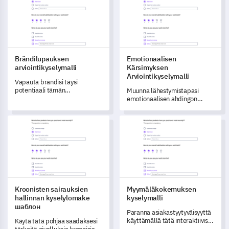
Brändilupauksen
Emotionaalisen
arviointikyselymalli
Kärsimyksen
Arviointikyselymalli
Vapauta brändisi täysi
potentiaali tämän
Muunna lähestymistapasi
perusteellisen
emotionaalisen ahdingon
Brändilupauksen
ymmärtämiseen tämän
Arviointikyselymallin avulla.
tehokkaan kyselypohjan
Kroonisten sairauksien hallinnan kyselylomake шаблон
Myymäläkokemuksen kyselyma
avulla.
Kroonisten sairauksien
Myymäläkokemuksen
hallinnan kyselylomake
kyselymalli
шаблон
Paranna asiakastyytyväisyyttä
käyttämällä tätä interaktiivista
Käytä tätä pohjaa saadaksesi
kyselymallia ymmärtääksesi