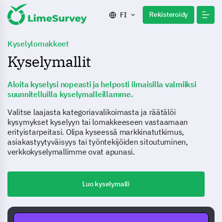
Rekisteroidy
FI
Kyselylomakkeet
Kyselymallit
Aloita kyselysi nopeasti ja helposti ilmaisilla valmiiksi
suunnitelluilla kyselymalleillamme.
Valitse laajasta kategoriavalikoimasta ja räätälöi
kysymykset kyselyyn tai lomakkeeseen vastaamaan
erityistarpeitasi. Olipa kyseessä markkinatutkimus,
asiakastyytyväisyys tai työntekijöiden sitoutuminen,
verkkokyselymallimme ovat apunasi.
Luo kyselymalli