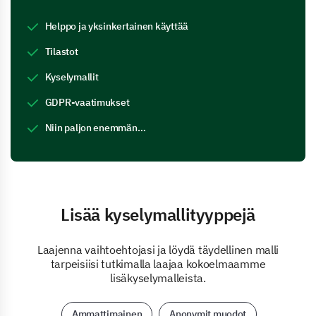
Helppo ja yksinkertainen käyttää
Tilastot
Kyselymallit
GDPR-vaatimukset
Niin paljon enemmän…
Lisää kyselymallityyppejä
Laajenna vaihtoehtojasi ja löydä täydellinen malli
tarpeisiisi tutkimalla laajaa kokoelmaamme
lisäkyselymalleista.
Ammattimainen
Anonymit muodot