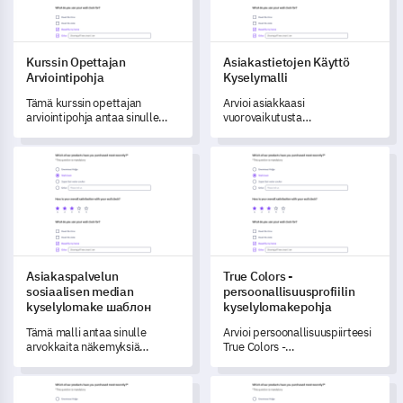
Kurssin Opettajan
Asiakastietojen Käyttö
Arviointipohja
Kyselymalli
Tämä kurssin opettajan
Arvioi asiakkaasi
arviointipohja antaa sinulle
vuorovaikutusta
mahdollisuuden saada
tietopalvelujesi kanssa tämän
arvokkaita tietoja opettajasi
kyselypohjan avulla.
Asiakaspalvelun sosiaalisen median kyselylomake шаблон
True Colors -persoonallisuuspr
tehokkuudesta ja hänen
opetusmenetelmistään.
Asiakaspalvelun
True Colors -
sosiaalisen median
persoonallisuusprofiilin
kyselylomake шаблон
kyselylomakepohja
Tämä malli antaa sinulle
Arvioi persoonallisuuspiirteesi
arvokkaita näkemyksiä
True Colors -
asiakkaidesi kokemuksista
persoonallisuusprofilointikyselyma
asiakaspalvelusi kanssa
avulla.
Apurahahakemuksen kyselylomakepohja
Verkkosivuston Sisällön Arvioi
sosiaalisen median alustoilla.