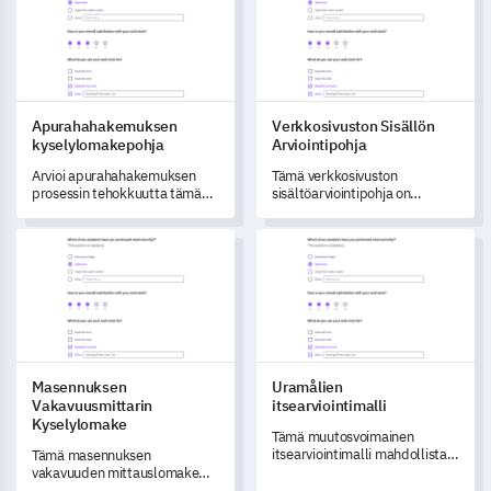
Apurahahakemuksen
Verkkosivuston Sisällön
kyselylomakepohja
Arviointipohja
Arvioi apurahahakemuksen
Tämä verkkosivuston
prosessin tehokkuutta tämän
sisältöarviointipohja on
kyselymallin avulla, joka on
suunniteltu arvioimaan
suunniteltu tunnistamaan
käyttäjävuorovaikutusta ja
Masennuksen Vakavuusmittarin Kyselylomake
Uramålien itsearviointimalli
pullonkauloja ja mahdollisia
sitoutumista järjestelmällisesti
parannuskohteita.
sivustollasi.
Masennuksen
Uramålien
Vakavuusmittarin
itsearviointimalli
Kyselylomake
Tämä muutosvoimainen
itsearviointimalli mahdollistaa
Tämä masennuksen
uratavoitteiden kriittisen
vakavuuden mittauslomake
arvioinnin ja tehokkaan
auttaa sinua ymmärtämään