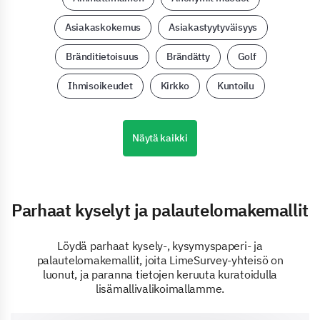
Asiakaskokemus
Asiakastyytyväisyys
Bränditietoisuus
Brändätty
Golf
Ihmisoikeudet
Kirkko
Kuntoilu
Näytä kaikki
Parhaat kyselyt ja palautelomakemallit
Löydä parhaat kysely-, kysymyspaperi- ja
palautelomakemallit, joita LimeSurvey-yhteisö on
luonut, ja paranna tietojen keruuta kuratoidulla
lisämallivalikoimallamme.