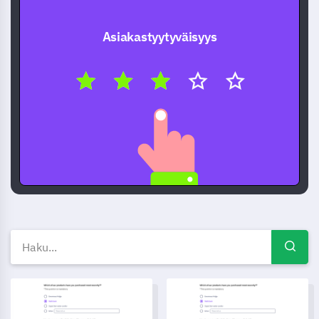
Asiakastyytyväisyys
Ilmaiset kyselymallit — Kysel
Päivittäisen Horoskoopin Ty满意työkyselylomake
Verkkohankintojen Arvosteluky