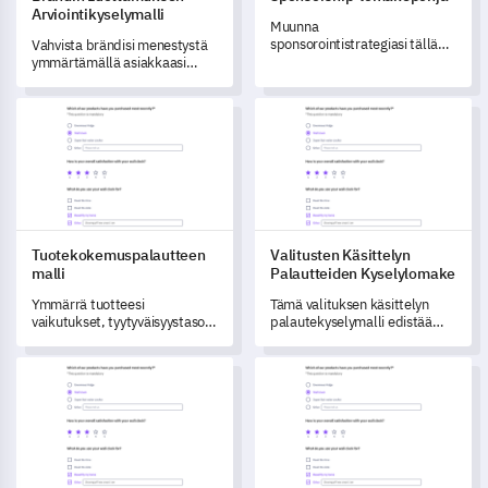
Arviointikyselymalli
Muunna
sponsorointistrategiasi tällä
Vahvista brändisi menestystä
kattavalla kyselymallilla.
ymmärtämällä asiakkaasi
luottamusta tämän kattavan
"Brändiluottamuksen
Tuotekokemuspalautteen malli
Valitusten Käsittelyn Palautt
Arviointikysely" -mallin avulla.
Tuotekokemuspalautteen
Valitusten Käsittelyn
malli
Palautteiden Kyselylomake
Ymmärrä tuotteesi
Tämä valituksen käsittelyn
vaikutukset, tyytyväisyystasot
palautekyselymalli edistää
ja parannuskohteet tämän
asiakasvuorovaikutusta
kattavan tuotekokemuksen
ymmärtämällä heidän
Lemmikkiruokintaneuvontapalautteen malli
Brändin Luottamuksen Sosiaa
palautemallin avulla.
valitusten
käsittelykokemustaan.