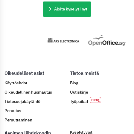
Aloita kyselysi nyt
Oikeudelliset asiat
Tietoa meistä
Käyttöehdot
Blogi
Oikeudellinen huomautus
Uutiskirje
Tietosuojakäytäntö
Työpaikat
Peruutus
Peruuttaminen
Kyselytyypit
Avoimen lähdekoodin