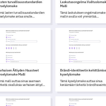
sten turvallisuusstandardien
Laskutusongelma Valitusloma
yselylomake
Malli
mä lasten turvallisuusstandardien
Tämä laskutuksen ongelmalomake
selylomake antaa sinulle
mallin avulla voit ymmärtää
hdollisuuden arvioida, arvioida ja
kattavasti asiakkaidesi
rantaa lasten turvallisuustoimia
laskutusongelmia, tunnistaa
pilaitoksessasi.
mahdollisia kaavoja ja arvioida
aisen Äitiyden Haasteet Kyselylomake Malli
Brändi-identiteetin kehittämi
ratkaisuprosessien tehokkuutta.
arhaisen Äitiyden Haasteet
Brändi-identiteetin kehittämis
yselylomake Malli
kyselylomake
mä malli auttaa sinua saamaan
Tämä kyselylomake auttaa sinua
rkeitä oivalluksia varhaisen äitiyden
keräämään tärkeitä brändihavainto
kana kohdatuista haasteista.
muokataksesi ja vahvistaaksesi
identiteettiäsi, mikä lisää
asiakassitoutumista.
isen omaksujan palautelomakepohja
Tuotteen Palaute Kyselymalli