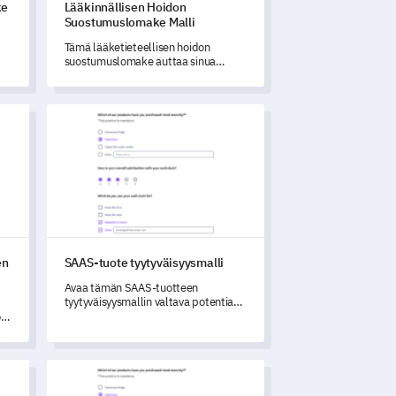
ke
Lääkinnällisen Hoidon
Suostumuslomake Malli
Tämä lääketieteellisen hoidon
suostumuslomake auttaa sinua
ymmärtämään paremmin potilaidesi
valmiutta ja mahdollisia huolia
heidän hoidoistaan.
sen kyselylomake
SAAS-tuote tyytyväisyysmalli
en
SAAS-tuote tyytyväisyysmalli
Avaa tämän SAAS-tuotteen
tyytyväisyysmallin valtava potentiaali
mittaamaan käyttäjätyytyväisyyttä ja
ja
tunnistamaan tuotteen parantamisen
alueita.
Brändikokemuksen palautekuvasto