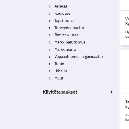
Asiakas
Koulutus
V
Tapahtuma
K
Terveydenhuolto
Hy
Ihmist 자uras.
os
ym
Markkinatutkimus
va
Markkinointi
op
Tapa
Vapaaehtoinen organisaatio
Tuote
Urheilu
Muut
Käyttötapaukset
T
k
Av
ka
ky