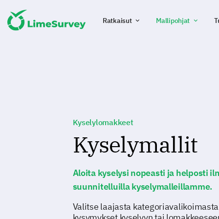
Ratkaisut
Mallipohjat
T
Kyselylomakkeet
Kyselymallit
Aloita kyselysi nopeasti ja helposti il
suunnitelluilla kyselymalleillamme.
Valitse laajasta kategoriavalikoimasta 
kysymykset kyselyyn tai lomakkeese