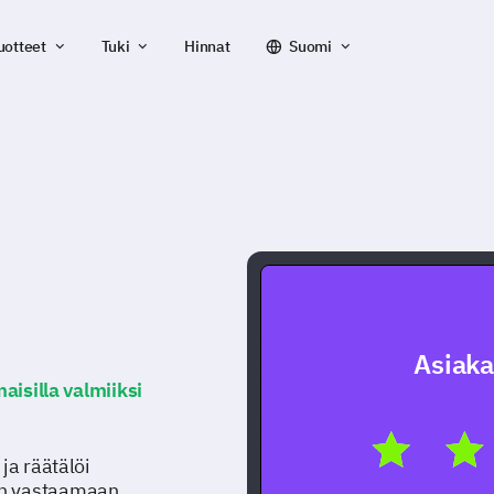
uotteet
Tuki
Hinnat
Suomi
Asiaka
maisilla valmiiksi
ja räätälöi
en vastaamaan