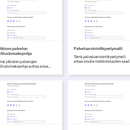
lkisen palvelun
Palveluarviointikyselymalli
alituslomakepohja
Tämä palveluarviointikyselymalli
antaa sinulle mahdollisuuden saad
mä julkisten palvelujen
tietoa asiakkaidesi kokemuksista,
lituslomakepohja auttaa sinua
mikä edistää palvelun laadun
märtämään kansalaistesi
parantamista.
kemuksia nykyisistä palveluista ja
ljastamaan parannuksia, jotka
en turvallisuusstandardien kyselylomake
Laskutusongelma Valituslomak
staavat heidän tarpeitaan.