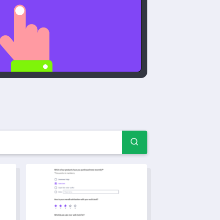
selylomake-esimerkit ja 
makkeen malli
Palvelun saatavuuden tarkistusmalli