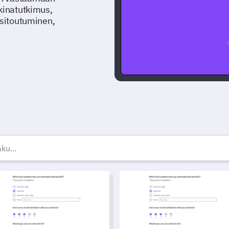
kkinatutkimus,
 sitoutuminen,
lmaiset kyselymallit — Ky
empien Osallistumisen Kyselymalli
Yhteisötapahtuman palautelo