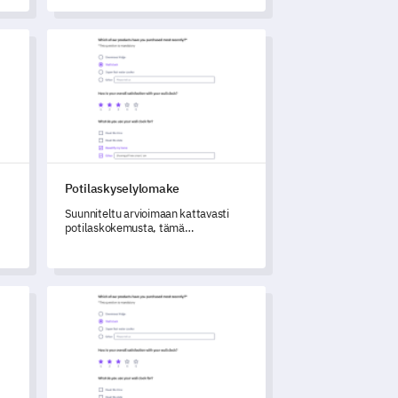
make Template
Potilaskyselylomake
Potilaskyselylomake
Suunniteltu arvioimaan kattavasti
potilaskokemusta, tämä
kyselylomake auttaa sinua saamaan
tärkeää tietoa asioista kuten
en
alkuperäinen konsultaatio, hoito ja
hoidon jälkeinen seuranta.
a,
Tiimihengen Arviointikyselymalli