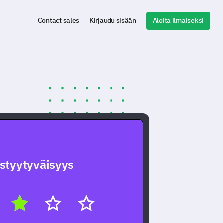
Aloita ilmaiseksi
Contact sales
Kirjaudu sisään
styytyväisyys