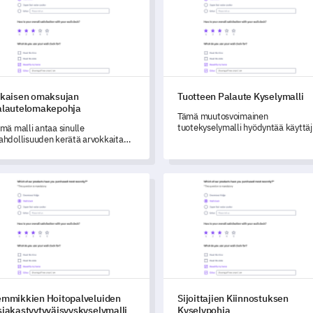
ikaisen omaksujan
Tuotteen Palaute Kyselymalli
alautelomakepohja
Tämä muutosvoimainen
tuotekyselymalli hyödyntää käyttä
mä malli antaa sinulle
erinomaisia oivalluksia, auttaen sin
hdollisuuden kerätä arvokkaita
syventymään heidän
kemyksiä varhaisilta käyttöönoton
tuotekokemukseensa, ymmärtämä
kijöiltä parantaaksesi tuotettasi.
tiettyjen ominaisuuksien vaikutelmi
ikkien Hoitopalveluiden Asiakastyytyväisyyskyselymalli
Sijoittajien Kiinnostuksen Kys
ja keräämään arvokkaita
kehitysehdotuksia.
emmikkien Hoitopalveluiden
Sijoittajien Kiinnostuksen
siakastyytyväisyyskyselymalli
Kyselypohja