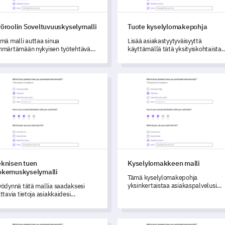
yöroolin Soveltuvuuskyselymalli
Tuote kyselylomakepohja
mä malli auttaa sinua
Lisää asiakastyytyväisyyttä
märtämään nykyisen työtehtäväsi
käyttämällä tätä yksityiskohtaista
veltuvuutta ja arvioimaan
Tuotetiedustelulomakemallia.
matillisia taitojasi.
isen tuen kokemuskyselymalli
Kyselylomakkeen malli
eknisen tuen
Kyselylomakkeen malli
okemuskyselymalli
Tämä kyselylomakepohja
yksinkertaistaa asiakaspalvelusi
ödynnä tätä mallia saadaksesi
arvioimista ja tärkeän palautteen
ttavia tietoja asiakkaidesi
saamista.
knisestä tuesta.
isen palvelun valituslomakepohja
Palveluarviointikyselymalli