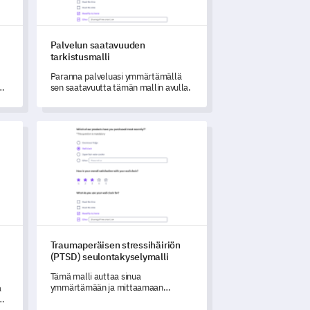
Palvelun saatavuuden
tarkistusmalli
Paranna palveluasi ymmärtämällä
an
sen saatavuutta tämän mallin avulla.
mittarin kyselylomake
Traumaperäisen stressihäiriön (PTSD) seulontakyselymal
Traumaperäisen stressihäiriön
(PTSD) seulontakyselymalli
Tämä malli auttaa sinua
ymmärtämään ja mittaamaan
a
posttraumaattisen stressihäiriön
(PTSD) esiintyvyyttä yhteisössäsi.