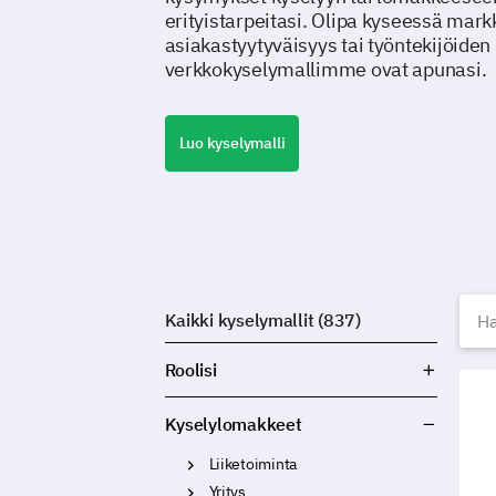
erityistarpeitasi. Olipa kyseessä mar
asiakastyytyväisyys tai työntekijöiden
verkkokyselymallimme ovat apunasi.
Luo kyselymalli
I
Kaikki kyselymallit (837)
Roolisi
Vanh
Kyselylomakkeet
Liiketoiminta
Yritys