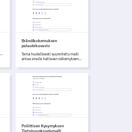
Brändikokemuksen
palautekuvasto
jän
Tämä huolellisesti suunniteltu malli
ua
antaa sinulle kattavan näkemyksen
asiakkaiden käsityksistä ja
än
kokemuksista brändisi kanssa.
a
elypohja
Poliittisen Kysymyksen Tietoisuuskyselymalli
Poliittisen Kysymyksen
Tietoisuuskyselymalli