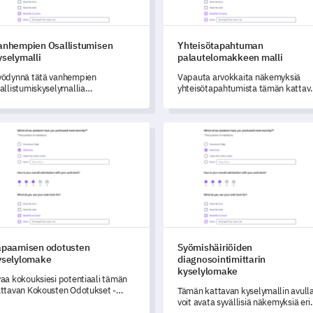
anhempien Osallistumisen
Yhteisötapahtuman
yselymalli
palautelomakkeen malli
ödynnä tätä vanhempien
Vapauta arvokkaita näkemyksiä
allistumiskyselymallia
yhteisötapahtumista tämän kattav
märtääksesi ja optimoidaksesi
palautelomakemallin avulla.
nhempien roolia lapsensa
pimismatkalla.
amisen odotusten kyselylomake
Syömishäiriöiden diagnosointi
apaamisen odotusten
Syömishäiriöiden
yselylomake
diagnosointimittarin
kyselylomake
aa kokouksiesi potentiaali tämän
ttavan Kokousten Odotukset -
Tämän kattavan kyselymallin avull
selymallin avulla.
voit avata syvällisiä näkemyksiä eri