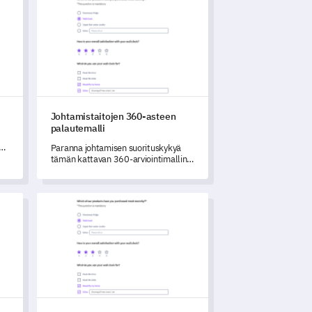
Johtamistaitojen 360-asteen
palautemalli
a
Paranna johtamisen suorituskykyä
tämän kattavan 360-arviointimallin
avulla.
e Malli
Lääkinnällisen Hoidon Suostumuslomake Malli