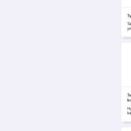
T
Tä
ym
so
am
Tekn
T
k
Hy
ka
te
Julk