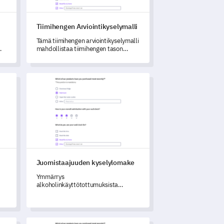
Tiimihengen Arviointikyselymalli
Tämä tiimihengen arviointikyselymalli
mahdollistaa tiimihengen tason
mittaamisen organisaatiossasi,
tunnistaen vahvuudet ja heikkoudet.
Juomistaajuuden kyselylomake
Juomistaajuuden kyselylomake
Ymmärrys
alkoholinkäyttötottumuksista
yhteisössäsi on erittäin tärkeää
ennaltaehkäisevien strategioiden
laatimiseksi.
Johtamistaitojen 360-asteen palautemalli