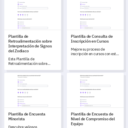
Plantilla de
Plantilla de Consulta de
Retroalimentación sobre
Inscripción en Cursos
Interpretación de Signos
Mejore su proceso de
del Zodiaco
inscripción en cursos con esta
completa plantilla de
Esta Plantilla de
encuesta.
Retroalimentación sobre
Interpretación de Signos del
Zodiaco te permite evaluar
Plantilla de Encuesta Minorista
Plantilla de Encuesta de Nive
cómo perciben y se relacionan
tus clientes con sus
interpretaciones de signos del
zodiaco.
Plantilla de Encuesta
Plantilla de Encuesta de
Minorista
Nivel de Compromiso del
Equipo
Descubre valiosos