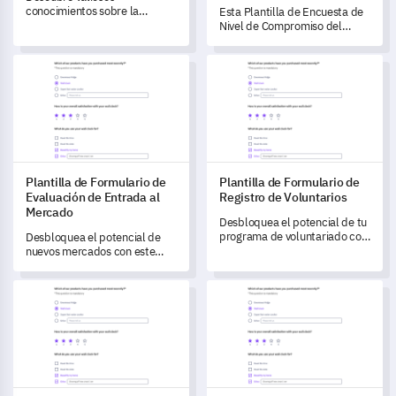
conocimientos sobre la
Esta Plantilla de Encuesta de
experiencia de compra de tus
Nivel de Compromiso del
clientes con esta completa
Equipo te permite entender el
plantilla de encuesta
estado actual de la
Plantilla de Formulario de Evaluación de Entrada al Mercado
Plantilla de Formulario de Reg
minorista.
interacción, dinamismo y
niveles de compromiso
personal de tu equipo.
Plantilla de Formulario de
Plantilla de Formulario de
Evaluación de Entrada al
Registro de Voluntarios
Mercado
Desbloquea el potencial de tu
programa de voluntariado con
Desbloquea el potencial de
nuestra Plantilla de
nuevos mercados con este
Formulario de Registro de
completo Formulario de
Voluntarios.
Evaluación de Entrada al
Plantilla de Evaluación del Rendimiento Gerencial
Plantilla de Formulario de Co
Mercado, diseñado para
identificar oportunidades,
desafíos y mapear estrategias.