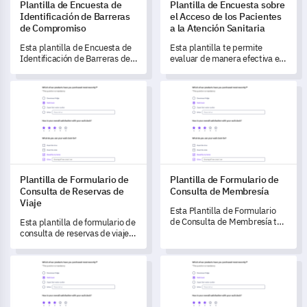
Plantilla de Encuesta de
Plantilla de Encuesta sobre
Identificación de Barreras
el Acceso de los Pacientes
de Compromiso
a la Atención Sanitaria
Esta plantilla de Encuesta de
Esta plantilla te permite
Identificación de Barreras de
evaluar de manera efectiva el
Compromiso te permite
acceso de los pacientes a los
identificar y comprender
servicios de atención sanitaria.
Plantilla de Formulario de Consulta de Reservas de Viaje
Plantilla de Formulario de Co
cualquier obstáculo que
afecte el compromiso de las
partes interesadas.
Plantilla de Formulario de
Plantilla de Formulario de
Consulta de Reservas de
Consulta de Membresía
Viaje
Esta Plantilla de Formulario
de Consulta de Membresía te
Esta plantilla de formulario de
permite obtener una
consulta de reservas de viaje
comprensión completa de las
te permite desbloquear
experiencias de tus miembros
información crucial sobre los
Plantilla de Encuesta para Pruebas de Concepto de Mercado O
Plantilla de Formulario de Con
y sugerencias para mejorar.
clientes para impulsar mejoras
continuas en tu servicio.