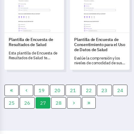
planificación de eventos
Evaluación de Lealtad a la
superior.
Marca del Cliente.
Plantilla de Encuesta de
Plantilla de Encuesta de
Resultados de Salud
Consentimiento para el Uso
de Datos de Salud
Esta plantilla de Encuesta de
Resultados de Salud te
Evalúe la comprensión y los
permite entender las
niveles de comodidad de sus
experiencias de tus pacientes
pacientes con respecto al uso
y medir el impacto de tus
de sus datos de salud con esta
servicios de salud.
encuesta perspicaz.
19
20
21
22
23
24
25
26
27
28