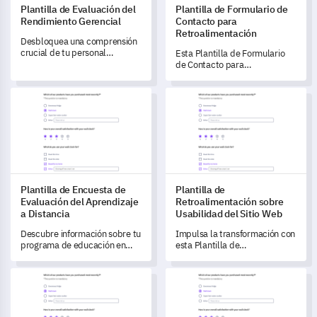
Plantilla de Evaluación del
Plantilla de Formulario de
Rendimiento Gerencial
Contacto para
Retroalimentación
Desbloquea una comprensión
crucial de tu personal
Esta Plantilla de Formulario
gerencial con esta completa
de Contacto para
Plantilla de Evaluación del
Retroalimentación te permite
Rendimiento Gerencial.
medir las experiencias y
Plantilla de Encuesta de Evaluación del Aprendizaje a Distanci
Plantilla de Retroalimentación
percepciones de los clientes.
Plantilla de Encuesta de
Plantilla de
Evaluación del Aprendizaje
Retroalimentación sobre
a Distancia
Usabilidad del Sitio Web
Descubre información sobre tu
Impulsa la transformación con
programa de educación en
esta Plantilla de
línea con esta Plantilla de
Retroalimentación sobre
Encuesta de Evaluación del
Usabilidad del Sitio Web
Plantilla de Encuesta de Satisfacción de la Experiencia del Us
Plantilla de Retroalimentación
Aprendizaje a Distancia.
diseñada para desbloquear
las percepciones de los
usuarios.