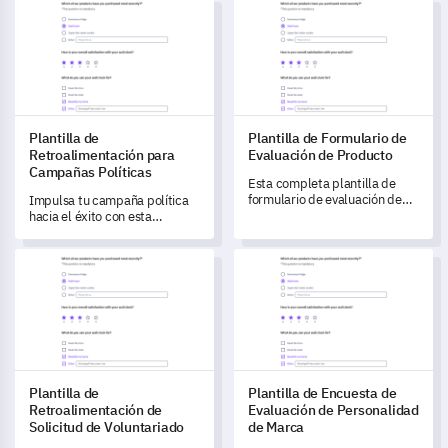
Plantilla de Retroalimentación para Campañas Políticas
Plantilla de Formulario de Eva
perspicaces sobre tu nuevo
concepto de marca.
Plantilla de
Plantilla de Formulario de
Retroalimentación para
Evaluación de Producto
Campañas Políticas
Esta completa plantilla de
formulario de evaluación de
Impulsa tu campaña política
producto te permite obtener
hacia el éxito con esta
valiosos conocimientos sobre
completa plantilla de
la satisfacción del usuario y la
retroalimentación.
Plantilla de Retroalimentación de Solicitud de Voluntariado
Plantilla de Encuesta de Eval
funcionalidad del producto.
Plantilla de
Plantilla de Encuesta de
Retroalimentación de
Evaluación de Personalidad
Solicitud de Voluntariado
de Marca