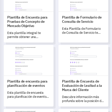
Plantilla de Encuesta para
Plantilla de Formulario de
Pruebas de Concepto de
Consulta de Servicio
Mercado Objetivo
Esta Plantilla de Formulario
de Consulta de Servicio te
Esta plantilla integral te
permite comprender de
permite obtener una
manera integral la percepción
comprensión profunda de las
y satisfacción de tus clientes
preferencias y actitudes de los
Plantilla de encuesta para planificación de eventos
Plantilla de Encuesta de Evalu
hacia tu servicio.
consumidores hacia un nuevo
concepto de producto en la
industria minorista.
Plantilla de encuesta para
Plantilla de Encuesta de
planificación de eventos
Evaluación de Lealtad a la
Marca del Cliente
Esta plantilla de encuesta
para planificación de eventos
Descubre información más
está diseñada para garantizar
profunda sobre la posición de
que obtengas comentarios
tu marca entre los clientes con
honestos para una
esta plantilla estratégica de
Plantilla de Encuesta de Resultados de Salud
Plantilla de Encuesta de Cons