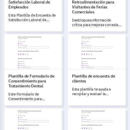
Satisfacción Laboral de
Retroalimentación para
Empleados
Visitantes de Ferias
Comerciales
Esta Plantilla de Encuesta de
Satisfacción Laboral de
Desbloquea información
Empleados te ayuda a evaluar
crítica para mejoras con esta
la experiencia laboral y los
plantilla de retroalimentación
niveles de satisfacción de tu
para visitantes de ferias
Plantilla de Formulario de Consentimiento para Tratamiento 
Plantilla de encuesta de client
equipo.
comerciales.
Plantilla de Formulario de
Plantilla de encuesta de
Consentimiento para
clientes
Tratamiento Dental
Esta plantilla te ayuda a
recopilar y evaluar la
Este Formulario de
retroalimentación de los
Consentimiento para
clientes para impulsar mejoras
Tratamiento Dental le permite
en productos y servicios.
capturar datos cruciales,
Plantilla de Encuesta sobre la Efectividad de la Publicidad Mul
Plantilla de Encuesta sobre 
entender la historia de su
paciente y obtener su
consentimiento para los
tratamientos.