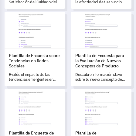
Satisfacción del Cuidado del
la efectividad de tu anuncio
Paciente te permite evaluar
impreso con esta completa
tus servicios de atención al
plantilla de formulario de
Plantilla de Encuesta sobre Tendencias en Redes Sociales
Plantilla de Encuesta para la
paciente y comprender las
retroalimentación.
áreas de mejora.
Plantilla de Encuesta sobre
Plantilla de Encuesta para
Tendencias en Redes
la Evaluación de Nuevos
Sociales
Conceptos de Producto
Evalúe el impacto de las
Descubre información clave
tendencias emergentes en
sobre tu nuevo concepto de
redes sociales en las
producto con esta plantilla
estrategias de marketing de su
eficiente.
Plantilla de Encuesta de Satisfacción Laboral de Empleados
Plantilla de Retroalimentación
negocio con esta plantilla de
encuesta integral.
Plantilla de Encuesta de
Plantilla de