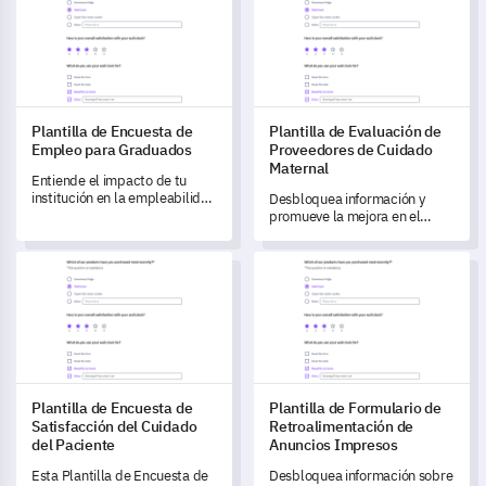
público.
equipo.
Plantilla de Encuesta de
Plantilla de Evaluación de
Empleo para Graduados
Proveedores de Cuidado
Maternal
Entiende el impacto de tu
institución en la empleabilidad
Desbloquea información y
y satisfacción profesional de
promueve la mejora en el
los graduados, con esta
cuidado maternal con esta
completa plantilla de
completa plantilla de
Plantilla de Encuesta de Satisfacción del Cuidado del Pacient
Plantilla de Formulario de Re
encuesta.
evaluación.
Plantilla de Encuesta de
Plantilla de Formulario de
Satisfacción del Cuidado
Retroalimentación de
del Paciente
Anuncios Impresos
Esta Plantilla de Encuesta de
Desbloquea información sobre