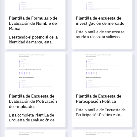
Plantilla de Formulario de
Plantilla de encuesta de
Evaluación de Nombre de
investigación de mercado
Marca
Esta plantilla de encuesta te
ayuda a recopilar valiosos
Desatando el potencial de la
conocimientos y comentarios
identidad de marca, esta
de los clientes para entender y
plantilla te ayuda a obtener
dirigir las tendencias del
comentarios completos de los
Plantilla de Encuesta de Evaluación de Motivación de Emplea
Plantilla de Encuesta de Partic
mercado.
clientes sobre tu nombre de
marca, ayudándote a evaluar
su relevancia en el mercado y
entender las emociones que
evoca.
Plantilla de Encuesta de
Plantilla de Encuesta de
Evaluación de Motivación
Participación Política
de Empleados
Esta plantilla de Encuesta de
Participación Política está
Esta completa Plantilla de
diseñada para ayudarte a
Encuesta de Evaluación de
evaluar y comprender el
Motivación de Empleados te
compromiso y los niveles de
permite medir y comprender
Plantilla de Encuesta de Empleo para Graduados
Plantilla de Evaluación de Pr
participación política del
los niveles de motivación de tu