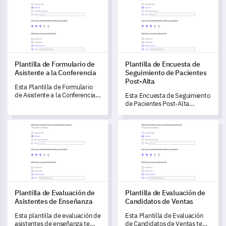
Plantilla de Formulario de
Plantilla de Encuesta de
Asistente a la Conferencia
Seguimiento de Pacientes
Post-Alta
Esta Plantilla de Formulario
de Asistente a la Conferencia
Esta Encuesta de Seguimiento
te permite recopilar
de Pacientes Post-Alta
comentarios críticos de los
profundiza en el proceso de
asistentes al evento, lo que te
alta hospitalaria,
Plantilla de Evaluación de Asistentes de Enseñanza
Plantilla de Evaluación de Ca
permite refinar y mejorar
proporcionando información
continuamente la experiencia
crítica para mejorar la
de la conferencia.
atención al paciente.
Plantilla de Evaluación de
Plantilla de Evaluación de
Asistentes de Enseñanza
Candidatos de Ventas
Esta plantilla de evaluación de
Esta Plantilla de Evaluación
asistentes de enseñanza te
de Candidatos de Ventas te