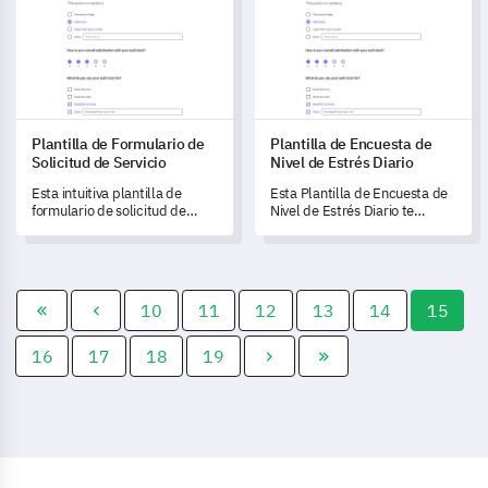
retroalimentación.
crucial de los pacientes para
la investigación en salud,
impulsando la recopilación de
datos y fomentando la
transparencia.
Plantilla de Formulario de
Plantilla de Encuesta de
Solicitud de Servicio
Nivel de Estrés Diario
Esta intuitiva plantilla de
Esta Plantilla de Encuesta de
formulario de solicitud de
Nivel de Estrés Diario te
servicio te ayuda a entender y
permite entender y medir los
capturar las necesidades y
niveles de estrés que
preferencias específicas de
experimentan las personas en
servicio de tus clientes.
su vida cotidiana.
10
11
12
13
14
15
16
17
18
19