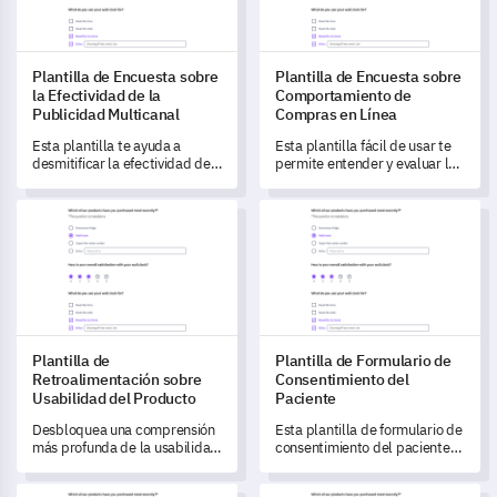
Plantilla de Encuesta sobre
Plantilla de Encuesta sobre
la Efectividad de la
Comportamiento de
Publicidad Multicanal
Compras en Línea
Esta plantilla te ayuda a
Esta plantilla fácil de usar te
desmitificar la efectividad de
permite entender y evaluar los
tu estrategia de publicidad
comportamientos y
multicanal.
preferencias de compra en
Plantilla de Retroalimentación sobre Usabilidad del Producto
Plantilla de Formulario de Co
línea de tus clientes.
Plantilla de
Plantilla de Formulario de
Retroalimentación sobre
Consentimiento del
Usabilidad del Producto
Paciente
Desbloquea una comprensión
Esta plantilla de formulario de
más profunda de la usabilidad
consentimiento del paciente
de tu producto con esta
te permite recoger de manera
completa plantilla de
sencilla el consentimiento
Plantilla de Formulario de Solicitud de Servicio
Plantilla de Encuesta de Nivel 