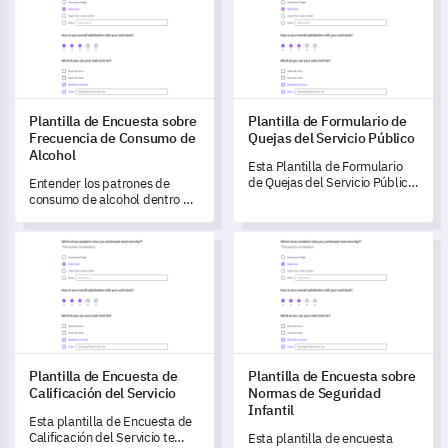
identificando áreas de
fortaleza y debilidad.
Plantilla de Encuesta sobre
Plantilla de Formulario de
Frecuencia de Consumo de
Quejas del Servicio Público
Alcohol
Esta Plantilla de Formulario
de Quejas del Servicio Público
Entender los patrones de
te permite comprender las
consumo de alcohol dentro de
experiencias de tus
tu comunidad es crucial para
ciudadanos con tus servicios
establecer estrategias
Plantilla de Encuesta de Calificación del Servicio
Plantilla de Encuesta sobre No
actuales y desbloquear
preventivas.
mejoras alineadas a sus
necesidades.
Plantilla de Encuesta de
Plantilla de Encuesta sobre
Calificación del Servicio
Normas de Seguridad
Infantil
Esta plantilla de Encuesta de
Calificación del Servicio te
Esta plantilla de encuesta