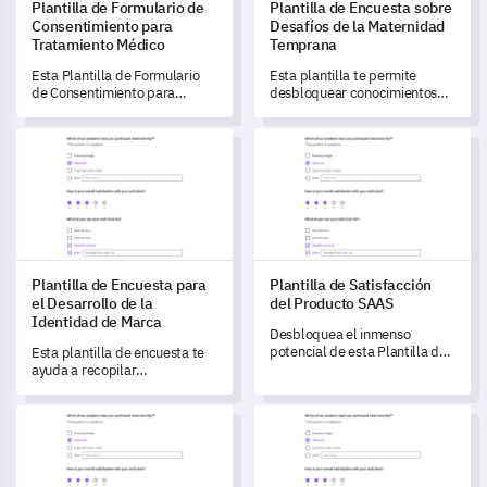
Plantilla de Formulario de
Plantilla de Encuesta sobre
Consentimiento para
Desafíos de la Maternidad
Tratamiento Médico
Temprana
Esta Plantilla de Formulario
Esta plantilla te permite
de Consentimiento para
desbloquear conocimientos
Tratamiento Médico te
críticos sobre los desafíos
permite comprender mejor la
enfrentados durante la
Plantilla de Encuesta para el Desarrollo de la Identidad de Ma
Plantilla de Satisfacción del 
disposición de tus pacientes y
maternidad temprana.
sus posibles preocupaciones
respecto a sus tratamientos
médicos.
Plantilla de Encuesta para
Plantilla de Satisfacción
el Desarrollo de la
del Producto SAAS
Identidad de Marca
Desbloquea el inmenso
potencial de esta Plantilla de
Esta plantilla de encuesta te
Satisfacción del Producto
ayuda a recopilar
SAAS para medir la
percepciones críticas de la
satisfacción del usuario e
marca para dar forma y
Plantilla de Formulario de Retroalimentación de Primeros Ad
Plantilla de Encuesta de Retr
identificar áreas de mejora del
fortalecer tu identidad,
producto.
impulsando el compromiso
del cliente.