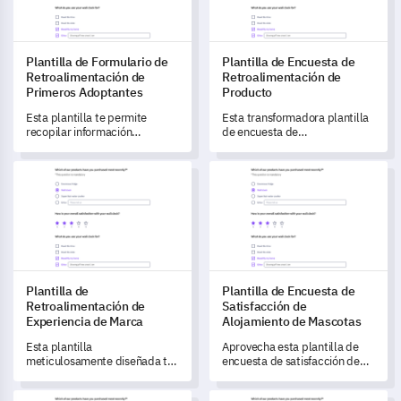
Plantilla de Formulario de
Plantilla de Encuesta de
Retroalimentación de
Retroalimentación de
Primeros Adoptantes
Producto
Esta plantilla te permite
Esta transformadora plantilla
recopilar información
de encuesta de
invaluable de los primeros
retroalimentación de
adoptantes para impulsar las
producto aprovecha las
Plantilla de Retroalimentación de Experiencia de Marca
Plantilla de Encuesta de Sati
mejoras de tu producto.
increíbles percepciones del
usuario, ayudándote a
profundizar en su experiencia
con el producto, entender
impresiones sobre
características específicas y
capturar valiosas sugerencias
de mejora.
Plantilla de
Plantilla de Encuesta de
Retroalimentación de
Satisfacción de
Experiencia de Marca
Alojamiento de Mascotas
Esta plantilla
Aprovecha esta plantilla de
meticulosamente diseñada te
encuesta de satisfacción de
permite obtener información
alojamiento de mascotas para
completa sobre la percepción
obtener información valiosa
Plantilla de Encuesta de Interés del Inversor
Plantilla de Encuesta sobre C