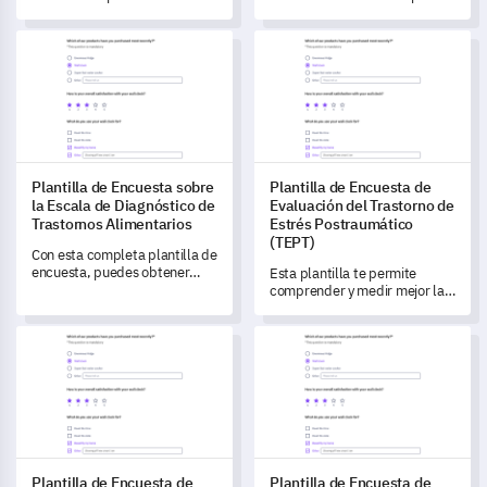
disponibilidad con esta
Plantilla de Encuesta sobre
plantilla.
Expectativas de Reuniones.
Plantilla de Encuesta sobre la Escala de Diagnóstico de Trast
Plantilla de Encuesta de Eval
Plantilla de Encuesta sobre
Plantilla de Encuesta de
la Escala de Diagnóstico de
Evaluación del Trastorno de
Trastornos Alimentarios
Estrés Postraumático
(TEPT)
Con esta completa plantilla de
encuesta, puedes obtener
Esta plantilla te permite
información profunda sobre
comprender y medir mejor la
los diferentes niveles de
prevalencia del Trastorno de
trastornos alimentarios.
Estrés Postraumático (TEPT)
Plantilla de Encuesta de Evaluación Pre-empleo
Plantilla de Encuesta de Exper
en tu comunidad.
Plantilla de Encuesta de
Plantilla de Encuesta de