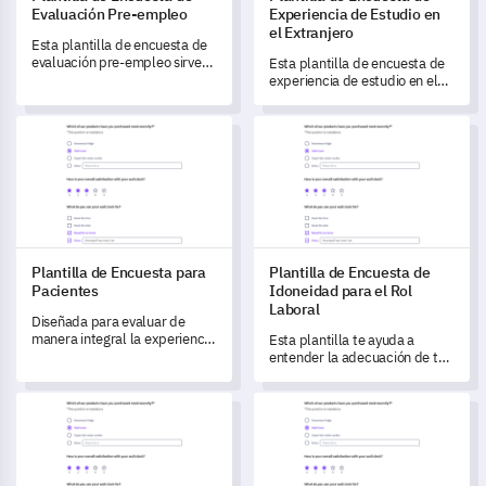
Evaluación Pre-empleo
Experiencia de Estudio en
el Extranjero
Esta plantilla de encuesta de
evaluación pre-empleo sirve
Esta plantilla de encuesta de
como una herramienta integral
experiencia de estudio en el
para evaluar a candidatos
extranjero te permite obtener
potenciales, brindándole
información detallada sobre el
Plantilla de Encuesta para Pacientes
Plantilla de Encuesta de Idone
información crítica sobre sus
viaje de aprendizaje
calificaciones y experiencia
internacional de los
laboral.
estudiantes, abordando de
manera efectiva las
preocupaciones clave y
facilitando mejoras.
Plantilla de Encuesta para
Plantilla de Encuesta de
Pacientes
Idoneidad para el Rol
Laboral
Diseñada para evaluar de
manera integral la experiencia
Esta plantilla te ayuda a
del paciente, esta plantilla de
entender la adecuación de tu
encuesta te ayuda a
rol laboral actual y a evaluar
desbloquear información
tus habilidades profesionales.
Plantilla de Formulario de Consulta de Producto
Plantilla de Encuesta de Exper
crucial sobre aspectos como
la consulta inicial, el
tratamiento y el seguimiento
posterior al tratamiento.