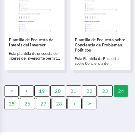
y experiencias de los clientes
sobre las experiencias y
con tu marca.
niveles de satisfacción de tus
clientes.
Plantilla de Encuesta de
Plantilla de Encuesta sobre
Interés del Inversor
Conciencia de Problemas
Políticos
Esta plantilla de encuesta de
interés del inversor te permite
Esta Plantilla de Encuesta
desbloquear información
sobre Conciencia de
esencial sobre las
Problemas Políticos te
preferencias y
permite medir y entender el
comportamientos de tus
conocimiento y los puntos de
inversores, transformando tus
vista de tu audiencia sobre los
estrategias de inversión según
problemas políticos actuales.
19
20
21
22
23
24
sus necesidades.
25
26
27
28