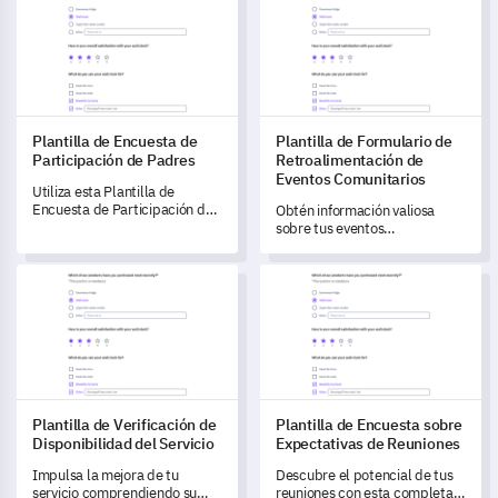
Plantilla de Encuesta de
Plantilla de Formulario de
Participación de Padres
Retroalimentación de
Eventos Comunitarios
Utiliza esta Plantilla de
Encuesta de Participación de
Obtén información valiosa
Padres para comprender y
sobre tus eventos
optimizar la contribución de
comunitarios con esta
los padres en el proceso de
completa plantilla de
Plantilla de Verificación de Disponibilidad del Servicio
Plantilla de Encuesta sobre E
aprendizaje de sus hijos.
formulario de
retroalimentación.
Plantilla de Verificación de
Plantilla de Encuesta sobre
Disponibilidad del Servicio
Expectativas de Reuniones
Impulsa la mejora de tu
Descubre el potencial de tus
servicio comprendiendo su
reuniones con esta completa