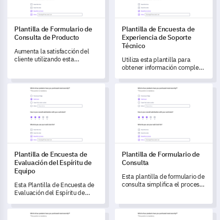
Plantilla de Formulario de
Plantilla de Encuesta de
Consulta de Producto
Experiencia de Soporte
Técnico
Aumenta la satisfacción del
cliente utilizando esta
Utiliza esta plantilla para
detallada Plantilla de
obtener información completa
Formulario de Consulta de
sobre la experiencia de
Producto.
soporte técnico de tus
Plantilla de Encuesta de Evaluación del Espíritu de Equipo
Plantilla de Formulario de Con
clientes.
Plantilla de Encuesta de
Plantilla de Formulario de
Evaluación del Espíritu de
Consulta
Equipo
Esta plantilla de formulario de
consulta simplifica el proceso
Esta Plantilla de Encuesta de
de evaluar su servicio al
Evaluación del Espíritu de
cliente y obtener
Equipo le permite medir el
retroalimentación crucial.
nivel de espíritu de equipo
Plantilla de Encuesta sobre Frecuencia de Consumo de Alcoho
Plantilla de Formulario de Quej
dentro de su organización,