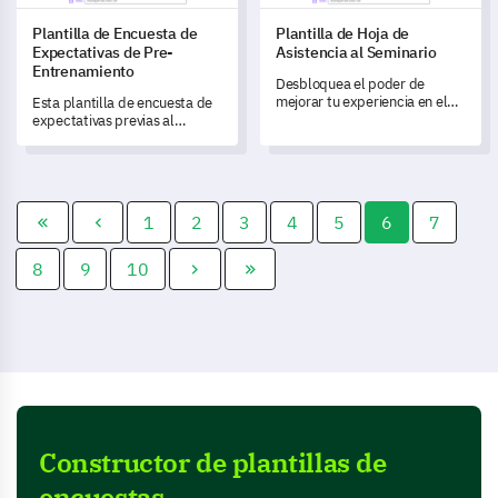
Plantilla de Encuesta de
Plantilla de Hoja de
Expectativas de Pre-
Asistencia al Seminario
Entrenamiento
Desbloquea el poder de
mejorar tu experiencia en el
Esta plantilla de encuesta de
seminario con esta detallada
expectativas previas al
plantilla de retroalimentación.
entrenamiento te permite
evaluar las expectativas y
estilos de aprendizaje de los
aprendices antes de un curso.
1
2
3
4
5
6
7
8
9
10
Constructor de plantillas de
encuestas