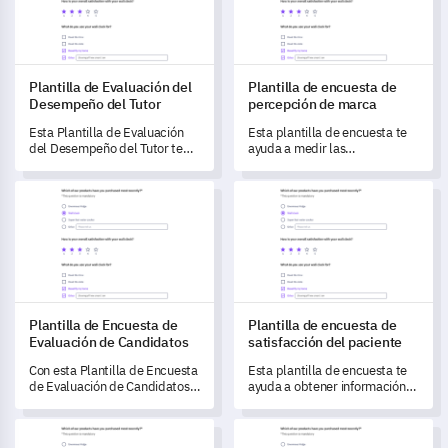
personal.
Plantilla de Evaluación del
Plantilla de encuesta de
Desempeño del Tutor
percepción de marca
Esta Plantilla de Evaluación
Esta plantilla de encuesta te
del Desempeño del Tutor te
ayuda a medir las
permite medir y mejorar la
percepciones de los clientes
eficacia de tu tutor,
sobre tu marca y obtener
Plantilla de Encuesta de Evaluación de Candidatos
Plantilla de encuesta de satis
desbloqueando mejores
información clave para
resultados para los
impulsar mejoras en la marca.
estudiantes.
Plantilla de Encuesta de
Plantilla de encuesta de
Evaluación de Candidatos
satisfacción del paciente
Con esta Plantilla de Encuesta
Esta plantilla de encuesta te
de Evaluación de Candidatos,
ayuda a obtener información
puedes evaluar de manera
valiosa sobre la satisfacción
efectiva las competencias,
del paciente, impulsando
Plantilla de Reseña de Clientes de Restaurante
Plantilla de Encuesta de Eval
intereses y calificaciones de
mejoras en los servicios de