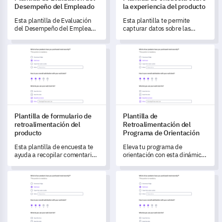
Desempeño del Empleado
la experiencia del producto
Esta plantilla de Evaluación
Esta plantilla te permite
del Desempeño del Empleado
capturar datos sobre las
empodera a los gerentes para
experiencias con el producto y
comprender y mejorar las
medir la satisfacción del
Plantilla de formulario de retroalimentación del producto
Plantilla de Retroalimentació
responsabilidades laborales,
usuario para entender mejor
dinámicas colaborativas,
las necesidades del cliente.
percepción del liderazgo y
crecimiento personal de su
equipo.
Plantilla de formulario de
Plantilla de
retroalimentación del
Retroalimentación del
producto
Programa de Orientación
Esta plantilla de encuesta te
Eleva tu programa de
ayuda a recopilar comentarios
orientación con esta dinámica
para medir y comprender el
plantilla de retroalimentación;
rendimiento de tu producto y
te permite medir la
Plantilla de Encuesta de Satisfacción del Servicio al Cliente
Plantilla de Encuesta sobre Ni
áreas de mejora.
satisfacción, entender la
efectividad del contenido y
capturar información
invaluable.