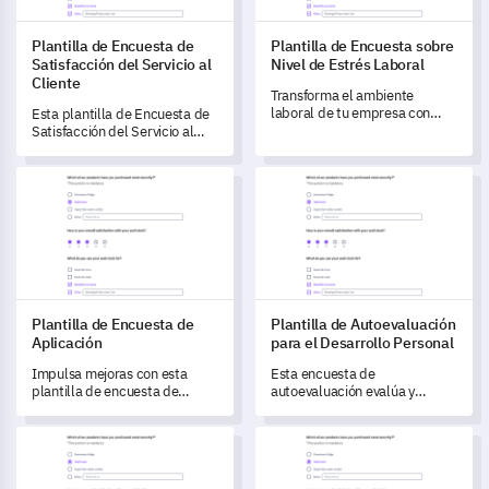
Plantilla de Encuesta de
Plantilla de Encuesta sobre
Satisfacción del Servicio al
Nivel de Estrés Laboral
Cliente
Transforma el ambiente
laboral de tu empresa con
Esta plantilla de Encuesta de
esta Plantilla de Encuesta
Satisfacción del Servicio al
sobre Nivel de Estrés Laboral,
Cliente te permite medir la
identificando de manera
efectividad de tu servicio,
Plantilla de Encuesta de Aplicación
Plantilla de Autoevaluación pa
eficiente las fuentes de
evaluando la satisfacción del
ansiedad.
cliente e identificando áreas
de mejora.
Plantilla de Encuesta de
Plantilla de Autoevaluación
Aplicación
para el Desarrollo Personal
Impulsa mejoras con esta
Esta encuesta de
plantilla de encuesta de
autoevaluación evalúa y
software transformadora,
comprende tus hábitos
desbloqueando valiosos
actuales, habilidades y áreas
Plantilla de Evaluación del Desempeño del Tutor
Plantilla de encuesta de perc
comentarios de los usuarios
que necesitan mejora,
para mejorar su experiencia.
ayudando en la
transformación del desarrollo