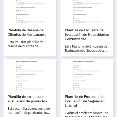
los candidatos potenciales.
salud.
Plantilla de Reseña de
Plantilla de Encuesta de
Clientes de Restaurante
Evaluación de Necesidades
Comunitarias
Esta intuitiva plantilla de
reseña de clientes de
Esta Plantilla de Encuesta de
restaurante te permite
Evaluación de Necesidades
obtener información profunda
Comunitarias te da el poder de
sobre las experiencias de tus
medir y entender las
Plantilla de encuesta de evaluación de productos
Plantilla de Encuesta de Evalu
comensales, ayudándote a
necesidades de la comunidad
planificar e implementar
y la percepción de los
mejoras.
servicios.
Plantilla de encuesta de
Plantilla de Encuesta de
evaluación de productos
Evaluación de Seguridad
Laboral
Esta plantilla de encuesta de
evaluación de productos te
Evalúa el ambiente laboral de
ayuda a obtener información