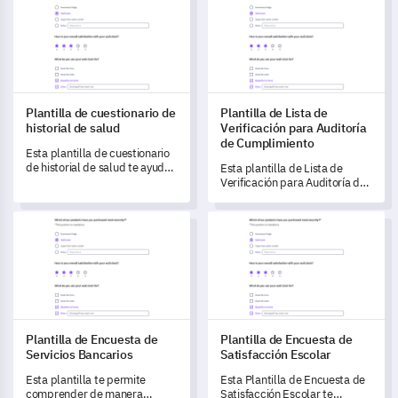
Plantilla de cuestionario de
Plantilla de Lista de
historial de salud
Verificación para Auditoría
de Cumplimiento
Esta plantilla de cuestionario
de historial de salud te ayuda
Esta plantilla de Lista de
a capturar información crítica
Verificación para Auditoría de
de salud para transformar y
Cumplimiento te permite
adaptar mejor la atención a
evaluar la adherencia de tu
Plantilla de Encuesta de Servicios Bancarios
Plantilla de Encuesta de Satis
tus pacientes.
empresa a los estándares
regulatorios, ayudándote a
identificar y abordar áreas de
mejora.
Plantilla de Encuesta de
Plantilla de Encuesta de
Servicios Bancarios
Satisfacción Escolar
Esta plantilla te permite
Esta Plantilla de Encuesta de
comprender de manera
Satisfacción Escolar te