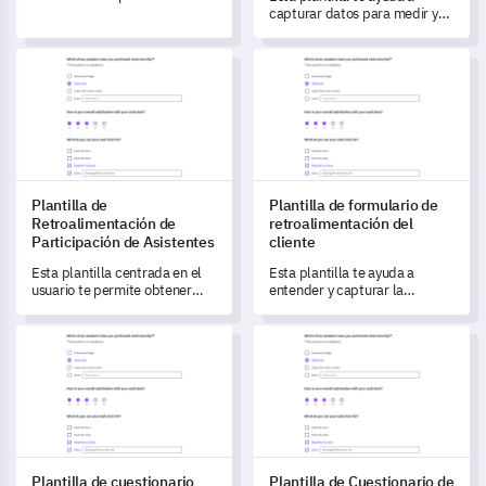
información y medir el
capturar datos para medir y
compromiso de los empleados
entender las preferencias de
de manera efectiva.
los clientes sobre el empaque
Plantilla de Retroalimentación de Participación de Asistentes
Plantilla de formulario de retr
de los productos.
Plantilla de
Plantilla de formulario de
Retroalimentación de
retroalimentación del
Participación de Asistentes
cliente
Esta plantilla centrada en el
Esta plantilla te ayuda a
usuario te permite obtener
entender y capturar la
información valiosa sobre las
retroalimentación del cliente
experiencias de los asistentes
de manera efectiva.
Plantilla de cuestionario para encuesta de salud
Plantilla de Cuestionario de S
en tus eventos.
Plantilla de cuestionario
Plantilla de Cuestionario de