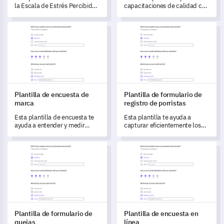
la Escala de Estrés Percibido
capacitaciones de calidad con
te permite evaluar la magnitud
esta completa Plantilla de
e impacto del estrés en los
Formulario de Satisfacción del
Plantilla de encuesta de marca
Plantilla de formulario de regi
individuos.
Entrenamiento diseñada para
evaluar las capacitaciones.
Plantilla de encuesta de
Plantilla de formulario de
marca
registro de porristas
Esta plantilla de encuesta te
Esta plantilla te ayuda a
ayuda a entender y medir
capturar eficientemente los
cómo perciben tus clientes tu
detalles esenciales del
marca.
registro de porristas.
Plantilla de formulario de quejas
Plantilla de encuesta en línea
Plantilla de formulario de
Plantilla de encuesta en
quejas
línea