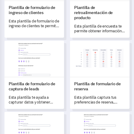
Plantilla de formulario de
Plantilla de
ingreso de clientes
retroalimentación de
producto
Esta plantilla de formulario de
ingreso de clientes te permite
Esta plantilla de encuesta te
capturar datos esenciales
permite obtener información
para entender y adaptar tus
valiosa y capturar datos sobre
servicios de manera efectiva,
la experiencia y satisfacción
Plantilla de formulario de captura de leads
Plantilla de formulario de rese
mejorando la satisfacción del
del usuario.
cliente.
Plantilla de formulario de
Plantilla de formulario de
captura de leads
reserva
Esta plantilla te ayuda a
Esta plantilla captura tus
capturar datos y obtener
preferencias de reserva,
información clave para
disponibilidad y requisitos
comprender mejor las
especiales para ayudar a
Plantilla de Formulario para Programación de Citas
Plantilla de encuesta de retro
necesidades y desafíos de tu
agilizar el proceso de reserva.
audiencia.