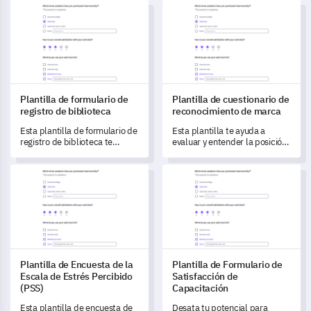
Plantilla de formulario de registro de biblioteca
Plantilla de cuestionario de 
marca de tus clientes,
trabajo y la efectividad del
generando ideas para mejorar
liderazgo.
la satisfacción del usuario.
Plantilla de formulario de
Plantilla de cuestionario de
registro de biblioteca
reconocimiento de marca
Esta plantilla de formulario de
Esta plantilla te ayuda a
registro de biblioteca te
evaluar y entender la posición
permite capturar información
de tu marca en el mercado.
esencial y entender las
Plantilla de Encuesta de la Escala de Estrés Percibido (PSS)
Plantilla de Formulario de Sat
preferencias de tus miembros
de manera efectiva.
Plantilla de Encuesta de la
Plantilla de Formulario de
Escala de Estrés Percibido
Satisfacción de
(PSS)
Capacitación
Esta plantilla de encuesta de
Desata tu potencial para