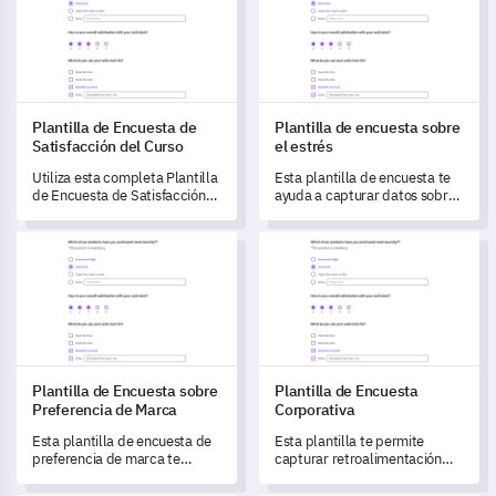
Plantilla de Encuesta de
Plantilla de encuesta sobre
Satisfacción del Curso
el estrés
Utiliza esta completa Plantilla
Esta plantilla de encuesta te
de Encuesta de Satisfacción
ayuda a capturar datos sobre
del Curso para capturar datos
los factores de estrés que
cruciales sobre las
impactan tu vida diaria y tu
Plantilla de Encuesta sobre Preferencia de Marca
Plantilla de Encuesta Corporat
experiencias de los alumnos.
entorno laboral.
Plantilla de Encuesta sobre
Plantilla de Encuesta
Preferencia de Marca
Corporativa
Esta plantilla de encuesta de
Esta plantilla te permite
preferencia de marca te
capturar retroalimentación
permite comprender la
integral sobre la satisfacción
interacción y percepción de
laboral, el ambiente de