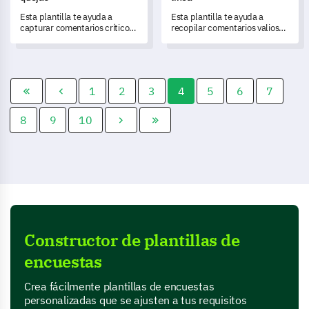
Esta plantilla te ayuda a
Esta plantilla te ayuda a
capturar comentarios críticos
recopilar comentarios valiosos
y entender las quejas de los
para entender las
clientes para transformar tus
necesidades del cliente y
servicios.
mejorar los servicios.
1
2
3
4
5
6
7
8
9
10
Constructor de plantillas de
encuestas
Crea fácilmente plantillas de encuestas
personalizadas que se ajusten a tus requisitos