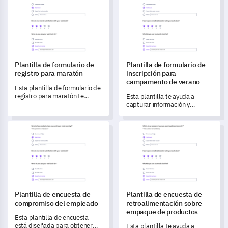
Plantilla de formulario de
Plantilla de formulario de
registro para maratón
inscripción para
campamento de verano
Esta plantilla de formulario de
registro para maratón te
Esta plantilla te ayuda a
ayuda a capturar datos de
capturar información y
manera eficiente y entender
preferencias esenciales de los
las necesidades de los
campistas para crear una
Plantilla de encuesta de compromiso del empleado
Plantilla de encuesta de retr
participantes, mejorando la
experiencia personalizada en
experiencia en el día de la
el campamento de verano.
carrera.
Plantilla de encuesta de
Plantilla de encuesta de
compromiso del empleado
retroalimentación sobre
empaque de productos
Esta plantilla de encuesta
está diseñada para obtener
Esta plantilla te ayuda a