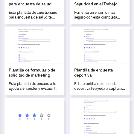
para encuesta de salud
Seguridad en el Trabajo
Esta plantilla de cuestionario
Fomenta un entorno más
para encuesta de salud te
seguro con esta completa
permite obtener información
plantilla de Cuestionario de
valiosa y capturar datos sobre
Seguridad en el Trabajo.
Plantilla de formulario de solicitud de marketing
Plantilla de encuesta deportiv
las experiencias y la
satisfacción de los pacientes.
Plantilla de formulario de
Plantilla de encuesta
solicitud de marketing
deportiva
Esta plantilla de encuesta te
Esta plantilla de encuesta
ayuda a entender y evaluar tus
deportiva te ayuda a capturar
necesidades, desafíos y
comentarios esenciales para
herramientas de marketing
mejorar tus programas y
Plantilla de formulario de ingreso de clientes
Plantilla de retroalimentación
actuales.
servicios deportivos.