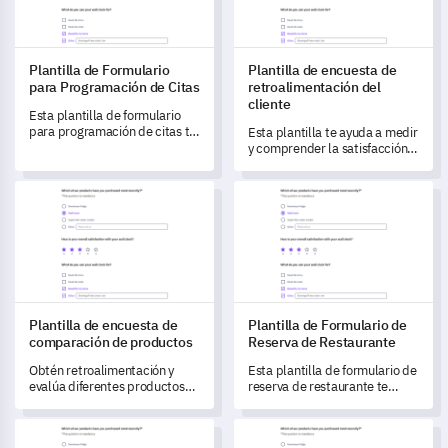
Plantilla de Formulario
Plantilla de encuesta de
para Programación de Citas
retroalimentación del
cliente
Esta plantilla de formulario
para programación de citas te
Esta plantilla te ayuda a medir
permite capturar comentarios
y comprender la satisfacción
auténticos, ayudándote a
del cliente.
entender y mejorar la
Plantilla de encuesta de comparación de productos
Plantilla de Formulario de Re
experiencia del usuario en el
servicio de programación de
citas.
Plantilla de encuesta de
Plantilla de Formulario de
comparación de productos
Reserva de Restaurante
Obtén retroalimentación y
Esta plantilla de formulario de
evalúa diferentes productos
reserva de restaurante te
para comprender mejor tus
permite entender y mejorar las
preferencias.
experiencias de reserva y
Plantilla de Encuesta de Satisfacción del Curso
Plantilla de encuesta sobre el 
comida de tus clientes.