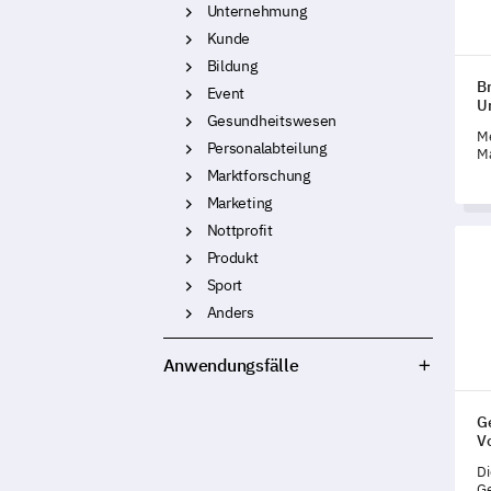
Unternehmung
Kunde
Bildung
B
Event
U
Gesundheitswesen
Me
Personalabteilung
Ma
zu
Marktforschung
u
Marketing
Nottprofit
Gesu
Produkt
Sport
Anders
Anwendungsfälle
G
V
Di
Ge