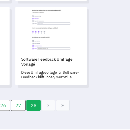
Stimmungsgestöörige freigä.
frage Vorlage
Software Feedback Umfrage Vorlagé
uss
Software Feedback Umfrage
Vorlagé
Diese Umfragevorlage für Software-
Feedback hilft Ihnen, wertvolle
Erkenntnisse zu sammeln, um
kontinuierliche Verbesserungen
voranzutreiben.
26
27
28