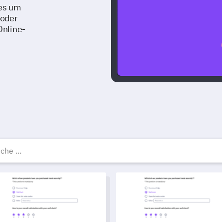
 es um
 oder
Online-
ostenlose Umfragevorlag
d Gschicht Wirksamkeit Umfrage Vorlag
Umfragevorlage zur Einwilligu