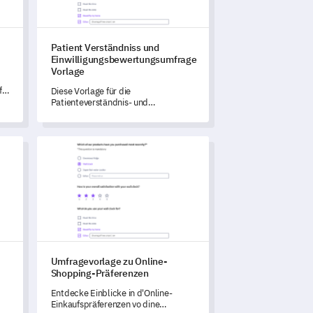
Patient Verständniss und
Einwilligungsbewertungsumfrage
Vorlage
fe
Diese Vorlage für die
Patienteverständnis- und
Einwilligungsbewertung ermöglicht
es Ihnen, das Verständnis der
Patienten über ihren
rage Vorlage
Umfragevorlage zu Online-Shopping-Präferenzen
Gesundheitszustand und die
Behandlung zu beurteilen, um besser
informierte Einwilligungsprozesse zu
fördern.
Umfragevorlage zu Online-
Shopping-Präferenzen
Entdecke Einblicke in d'Online-
Einkaufspräferenzen vo dine