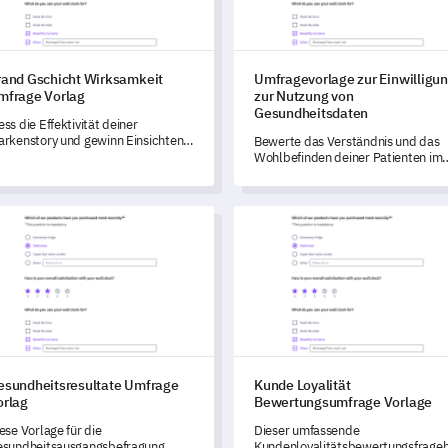
rand Gschicht Wirksamkeit
Umfragevorlage zur Einwilligu
mfrage Vorlag
zur Nutzung von
Gesundheitsdaten
ss die Effektivität deiner
rkenstory und gewinn Einsichten
Bewerte das Verständnis und das
r Verbesserung mit dieser
Wohlbefinden deiner Patienten im
mfassenden Umfragenschablone.
Umgang mit ihren Gesundheitsdat
mit dieser aufschlussreichen
Umfrage.
ndheitsresultate Umfrage Vorlag
Kunde Loyalität Bewertungsum
esundheitsresultate Umfrage
Kunde Loyalität
orlag
Bewertungsumfrage Vorlage
ese Vorlage für die
Dieser umfassende
sundheitsausgangsbefragung
Kundenloyalitätsbewertungsfrage