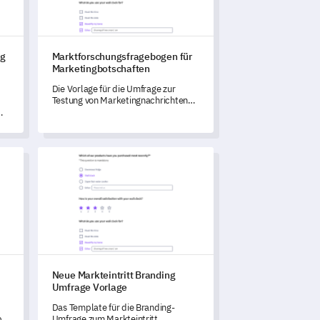
ng
Marktforschungsfragebogen für
Marketingbotschaften
Die Vorlage für die Umfrage zur
Testung von Marketingnachrichten
ermöglicht es Ihnen, die Stärke und
Glaubwürdigkeit Ihrer
en
Marketingbotschaften zu bewerten.
frage Vorlage
Neue Markteintritt Branding Umfrage Vorlage
Neue Markteintritt Branding
Umfrage Vorlage
Das Template für die Branding-
bogen
Umfrage zum Markteintritt