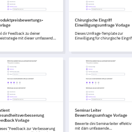
roduktpreisbewertungs-
Chirurgische Eingriff
orlage
Einwilligungsumfrage Vorlage
l dir Feedback zu deiner
Dieses Umfrage-Template zur
eistrategie mit dieser umfassenden
Einwilligung für chirurgische Eingrif
rlage, die dir hilft, die
ermöglicht es Ihnen, die
ahrnehmungen und Erwartungen
Perspektiven der Patienten zum
r Konsumenten zu verstehen.
Einwilligungsprozess zu verstehen
und Bereiche zu identifizieren, die
ent Gesundheitsverbesserung Feedback Vorlage
Seminar Leiter Bewertungsumf
verbessert werden müssen.
atient
Seminar Leiter
esundheitsverbesserung
Bewertungsumfrage Vorlage
eedback Vorlage
Bewerte dini Seminarleiter effektiv
mit däm umfassende
eses "Feedback zur Verbesserung