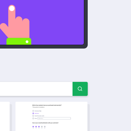
en – Fragebogenbeispiel
ng zur Nutzung von Gesundheitsdaten
Marktforschungsfragebogen für Marketingbotschaften