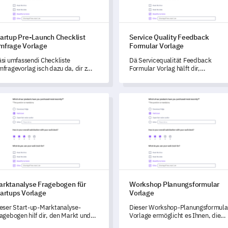
tartup Pre-Launch Checklist
Service Quality Feedback
mfrage Vorlage
Formular Vorlage
si umfassendi Checkliste
Dä Servicequalität Feedback
fragevorlag isch dazu da, dir z
Formular Vorlag hälft dir,
lfe, wichtige Bereiche vor em Start
d'Kundezufriedenheit z'ermittle un
 dinere Startup z identifiziere und
Verbesserungsmöglichkeite
zugehen.
z'identifiziere.
tanalyse Fragebogen für Startups Vorlage
Workshop Planungsformular V
arktanalyse Fragebogen für
Workshop Planungsformular
tartups Vorlage
Vorlage
eser Start-up-Marktanalyse-
Dieser Workshop-Planungsformula
agebogen hilf dir, den Markt und
Vorlage ermöglicht es Ihnen, die
rategische Entscheidungen deines
Erwartungen, Präferenzen und