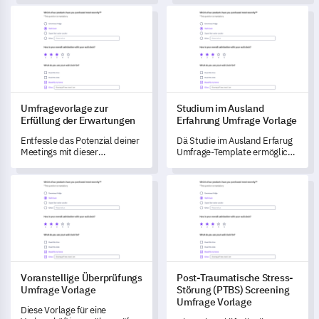
umfassenden Feedback-
Lernprozess ihres Kindes zu
Umfragevorlage zur Erfüllung der Erwartungen
Studium im Ausland Erfahrung
Formularvorlage.
verstehen und zu optimieren.
Umfragevorlage zur
Studium im Ausland
Erfüllung der Erwartungen
Erfahrung Umfrage Vorlage
Entfessle das Potenzial deiner
Dä Studie im Ausland Erfarug
Meetings mit dieser
Umfrage-Template ermöglicht
umfassenden Umfragevorlage
es dir, tiefgründigi Einblick in
zu Meeting-Erwartungen.
d' internationali Lernerfahrig
Voranstellige Überprüfungs Umfrage Vorlage
Post-Traumatische Stress-Stö
vo de Studente z' gewinnä, um
wichtigi Anliegen effektiv z'
behandelä und Verbesserige z'
förderä.
Voranstellige Überprüfungs
Post-Traumatische Stress-
Umfrage Vorlage
Störung (PTBS) Screening
Umfrage Vorlage
Diese Vorlage für eine