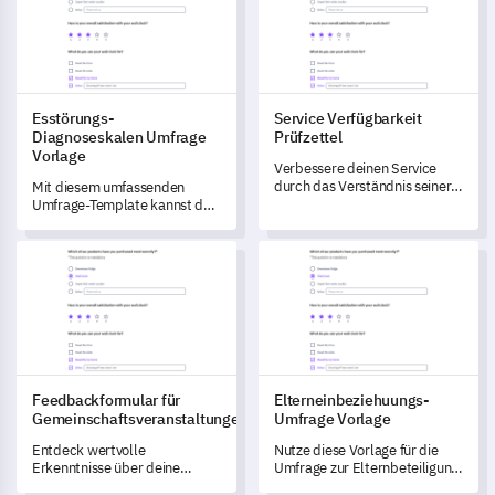
Esstörungs-
Service Verfügbarkeit
Diagnoseskalen Umfrage
Prüfzettel
Vorlage
Verbessere deinen Service
durch das Verständnis seiner
Mit diesem umfassenden
Verfügbarkeit mit dieser
Umfrage-Template kannst du
Vorlage.
tiefgehende Einblicke in
verschiedene Schweregrade
Feedbackformular für Gemeinschaftsveranstaltungen
Elterneinbeziehuungs-Umfrage
von Essstörungen gewinnen.
Feedbackformular für
Elterneinbeziehuungs-
Gemeinschaftsveranstaltungen
Umfrage Vorlage
Entdeck wertvolle
Nutze diese Vorlage für die
Erkenntnisse über deine
Umfrage zur Elternbeteiligung,
Gemeinde-Anlässe mit dieser
um den Beitrag der Eltern im