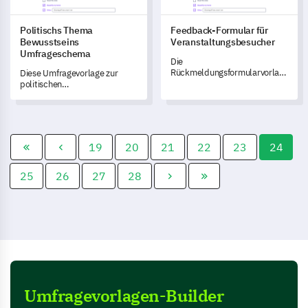
Politischs Thema
Feedback-Formular für
Bewusstseins
Veranstaltungsbesucher
Umfrageschema
Die
Rückmeldungsformularvorlage
Diese Umfragevorlage zur
für Eventteilnehmer
politischen
ermöglicht es Ihnen, den
Themenbewusstheit
Erfolg Ihrer Veranstaltungen
ermöglicht es Ihnen, das
zu bewerten und wertvolle
Wissen und die Sichtweisen
Einblicke in die Erfahrungen
Ihres Publikums zu aktuellen
der Teilnehmer zu gewinnen.
politischen Themen zu messen
19
20
21
22
23
24
und zu verstehen.
25
26
27
28
Umfragevorlagen-Builder