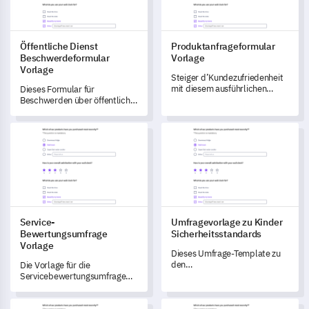
Öffentliche Dienst
Produktanfrageformular
Beschwerdeformular
Vorlage
Vorlage
Steiger d’Kundezufriedenheit
mit diesem ausführlichen
Dieses Formular für
Produktsanfragestandard.
Beschwerden über öffentliche
Dienstleistungen ermöglicht es
Ihnen, die Erfahrungen Ihrer
Service-Bewertungsumfrage Vorlage
Umfragevorlage zu Kinder Sic
Bürger mit Ihren aktuellen
Dienstleistungen zu verstehen
und Verbesserungen
entsprechend ihren
Bedürfnissen zu ermöglichen.
Service-
Umfragevorlage zu Kinder
Bewertungsumfrage
Sicherheitsstandards
Vorlage
Dieses Umfrage-Template zu
den
Die Vorlage für die
Kindersicherheitsstandards
Servicebewertungsumfrage
ermöglicht es Ihnen, die
ermöglicht es Ihnen, Einblicke
Kindersicherheitsmassnahmen
in die Erfahrungen Ihrer
Managerial Fähigkeiten 360 Feedback Vorlage
Rechnungsproblem Beschwerd
in Ihrer Institution zu