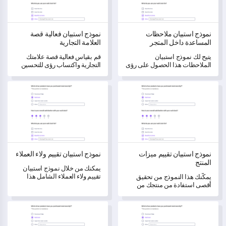
نموذج استبيان ملاحظات
نموذج استبيان فعالية قصة
المساعدة داخل المتجر
العلامة التجارية
يتيح لك نموذج استبيان
قم بقياس فعالية قصة علامتك
الملاحظات هذا الحصول على رؤى
التجارية واكتساب رؤى للتحسين
فريدة حول خدمة المساعدة داخل
من خلال هذا النموذج الشامل
المتجر الخاصة بك، مما يساعدك
للاستبيان.
نموذج استبيان تقييم ميزات المنتج
نموذج استبيان تقييم ولاء العملاء
على قياس رضا العملاء بشكل
شامل.
نموذج استبيان تقييم ميزات
نموذج استبيان تقييم ولاء العملاء
المنتج
يمكنك من خلال نموذج استبيان
تقييم ولاء العملاء الشامل هذا
يمكّنك هذا النموذج من تحقيق
قياس ولاء العملاء ورضاهم،
أقصى استفادة من منتجك من
وتحديد مجالات التحسين.
خلال تقييم ميزاته من خلال عملية
م streamlined لجمع ملاحظات
نموذج استطلاع اختبار الرسائل التسويقية
نموذج استطلاع العلامة التجارية لد
العملاء.