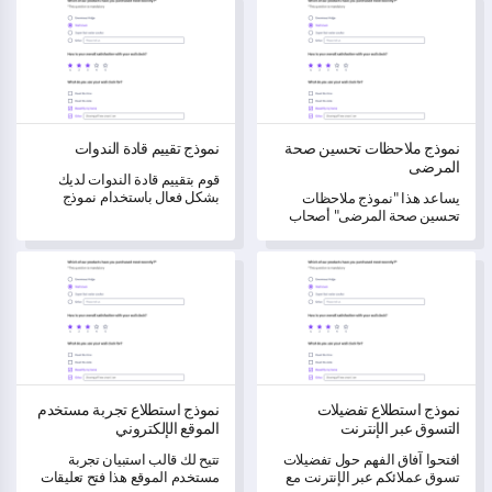
نموذج ملاحظات تحسين صحة المرضى
نموذج تقييم قادة الندوات
تحتاج إلى تحسين.
الحصول على موافقة مستنيرة
أفضل.
نموذج ملاحظات تحسين صحة
نموذج تقييم قادة الندوات
المرضى
قوم بتقييم قادة الندوات لديك
بشكل فعال باستخدام نموذج
يساعد هذا "نموذج ملاحظات
تقييم شامل.
تحسين صحة المرضى" أصحاب
المصلحة على جمع بيانات هامة
حول صحة المرضى الحالية،
نموذج استطلاع تفضيلات التسوق عبر الإنترنت
نموذج استطلاع تجربة مستخدم المو
وجهود تحسينها، والإرشادات التي
تلقوها لتعزيز برامجهم الصحية.
نموذج استطلاع تفضيلات
نموذج استطلاع تجربة مستخدم
التسوق عبر الإنترنت
الموقع الإلكتروني
افتحوا آفاق الفهم حول تفضيلات
تتيح لك قالب استبيان تجربة
تسوق عملائكم عبر الإنترنت مع
مستخدم الموقع هذا فتح تعليقات