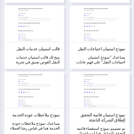
هذا النموذج الدقيق للاستبيان.
مستخدمين قيمة، مما يحفز
تحسينات الموقع وزيادة رضا
نموذج استبيان احتياجات النقل
قالب استبيان خدمات النقل
المستخدمين.
نموذج استبيان احتياجات النقل
قالب استبيان خدمات النقل
يساعدك "نموذج استبيان
يتيح لك قالب استبيان خدمات
احتياجات النقل" على فهم عادات
النقل الغوص بعمق في تجربة
النقل وتفضيلات مجتمعك، مما
عملائك وتلبية احتياجاتهم بدقة
يمكّنك من دفع تحسينات الخدمة
أكبر.
نموذج استبيان قائمة التحقق لإطلاق الشركة الناشئة
نموذج ملاحظات جودة الخدمة
بناءً على بيانات موثوقة.
نموذج استبيان قائمة التحقق
نموذج ملاحظات جودة الخدمة
لإطلاق الشركة الناشئة
يساعدك نموذج ملاحظات جودة
الخدمة هذا في قياس رضا العملاء
تم تصميم نموذج استقصاء قائمة
وتحديد مجالات التحسين.
التحقق الشامل هذا لمساعدتك