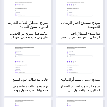
نموذج استطلاع اختبار الرسائل
نموذج استطلاع العلامة التجارية
التسويقية
لدخول السوق الجديدة
هذا نموذج استطلاع اختبار
يمكنك هذا النموذج من الحصول
الرسائل التسويقية يتيح لك تقييم
على رؤى حاسمة حول تصورات
قوة ومصداقية رسائلك التسويقية.
وتفضيلات وتفاعلات جمهورك
المستهدف مع العلامات التجارية.
نموذج استبيان للسبا أو الصالون
قالب ملاحظات جودة المنتج
نموذج استبيان للسبا أو الصالون
قالب ملاحظات جودة المنتج
يسمح لك نموذج استبيان السبا أو
توفر هذه القالب مساعدة في
الصالون هذا بالحصول على
جمع بيانات دقيقة حول جودة
تعليقات العملاء القيمة، مما
منتجك وتفاعل المستخدمين، مما
يمكنك من فهم وتحسين جودة
يمكنك من تحديد التحسينات
نموذج استبيان ملاحظات العملاء للمشروعات
قالب تقييم تسعير المنتج
الخدمة والتجربة العامة.
المحتملة بشكل نقدي.